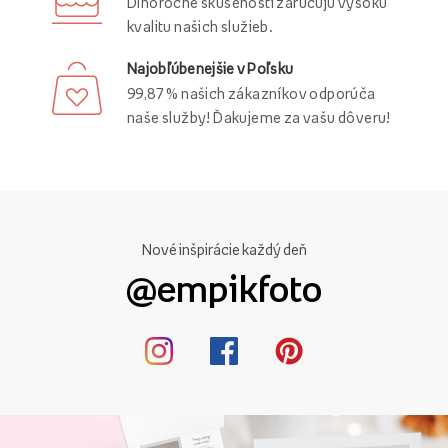
Dlhoročné skúsenosti zaručujú vysokú
kvalitu našich služieb.
Najobľúbenejšie v Poľsku
99,87 % našich zákazníkov odporúča
naše služby! Ďakujeme za vašu dôveru!
Nové inšpirácie každý deň
@empikfoto