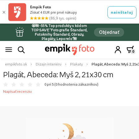
🤩🌺-55% Top produkty s kódom
TOPSAVE *Fotografie Štandard,
Objednať
Fotoknihy Štandard, Obrazy,
Plagáty, Leporelo*🌺
0
empikfoto.sk
Dizajn interiéru
Plakaty
Plagát, Abeceda: Myš 2, 21x
Plagát, Abeceda: Myš 2, 21x30 cm
0 pri 5 (
0 hodnotenia zákazníkov
)
Napísať recenziu