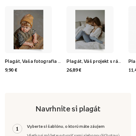
Plagát, Vaša fotografia v štýle: Olejomaľba, 21x30
Plagát, Váš projekt s rámom FLORYDA AK, 21x30
9,90 €
26,89 €
11,
Navrhnite si plagát
Vyberte si šablónu, o ktorú máte záujem
1
Všetko si môžete vytvoriť sami alebo použiť hotovú