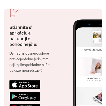
Stiahnite si
aplikáciu a
nakupujte
pohodlnejšie!
Úsmev milovanej osoby je
pravdepodobne jedným z
najkrajších pohľadov, aké si
dokážeme predstaviť.