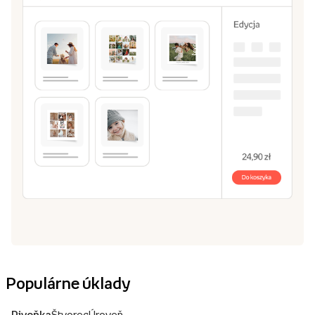
Populárne úklady
Pivoňka
Štvorec
Úroveň