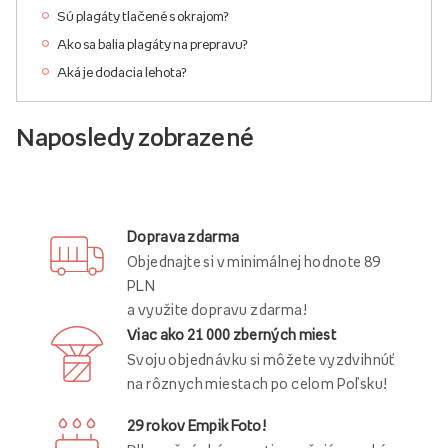
Sú plagáty tlačené s okrajom?
Ako sa balia plagáty na prepravu?
Aká je dodacia lehota?
Naposledy zobrazené
Doprava zdarma
Objednajte si v minimálnej hodnote 89
PLN
a využite dopravu zdarma!
Viac ako 21 000 zberných miest
Svoju objednávku si môžete vyzdvihnúť
na rôznych miestach po celom Poľsku!
29 rokov Empik Foto!