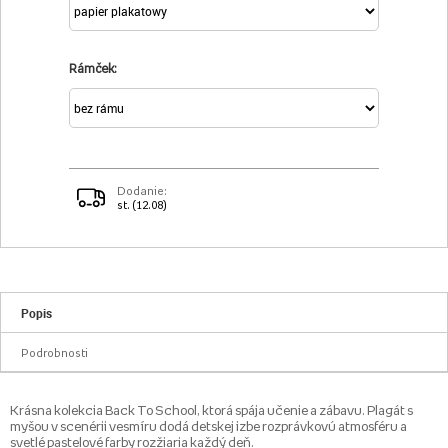
Rámček:
Dodanie:
st. (12.08)
Popis
Podrobnosti
Krásna kolekcia Back To School, ktorá spája učenie a zábavu. Plagát s
myšou v scenérii vesmíru dodá detskej izbe rozprávkovú atmosféru a
svetlé pastelové farby rozžiaria každý deň.