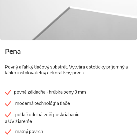
Pena
Pevný a ľahký tlačový substrát. Vytvára esteticky príjemný a
ľahko inštalovateľný dekoratívny prvok.
pevná základňa - hrúbka peny 3 mm
moderná technológia tlače
potlač odolná voči poškriabaniu
a UV žiarenie
matný povrch