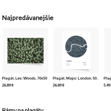
Najpredávanejšie
Plagát, Les: Woods, 70x50
Plagát, Maps: London, 50x70
Plag
26,89 €
26,89 €
5,49
Rámy na plagáty