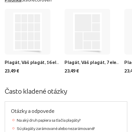
Plagát, Váš plagát, 16 elementov, 40x60
Plagát, Váš plagát, 7 elementov, 40x60
23,49 €
23,49 €
23,
Často kladené otázky
Otázky a odpovede
Na aký druh papiera sa tlačia plagáty?
Sú plagáty zarámované alebo nezarámované?