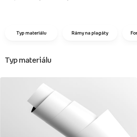
Typ materiálu
Rámy na plagáty
Fo
Typ materiálu