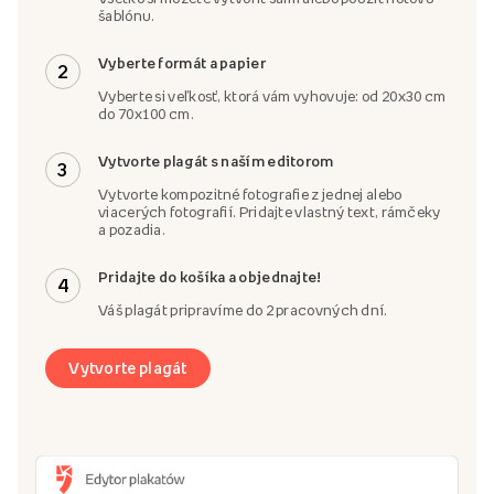
šablónu.
Vyberte formát a papier
2
Vyberte si veľkosť, ktorá vám vyhovuje: od 20x30 cm
do 70x100 cm.
Vytvorte plagát s naším editorom
3
Vytvorte kompozitné fotografie z jednej alebo
viacerých fotografií. Pridajte vlastný text, rámčeky
a pozadia.
Pridajte do košíka a objednajte!
4
Váš plagát pripravíme do 2 pracovných dní.
Vytvorte plagát