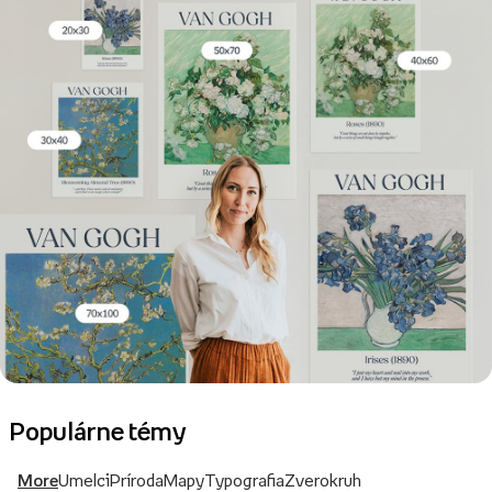
Populárne témy
More
Umelci
Príroda
Mapy
Typografia
Zverokruh