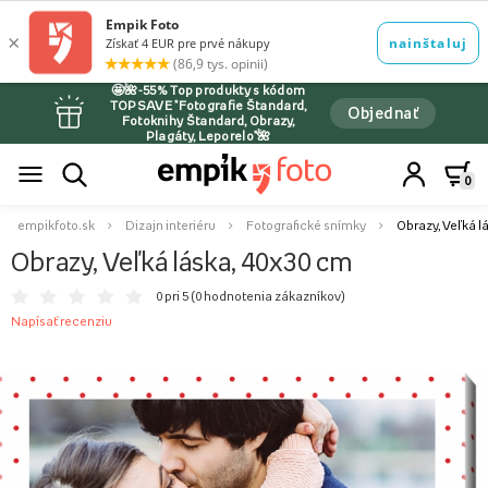
🤩🌺-55% Top produkty s kódom
TOPSAVE *Fotografie Štandard,
Objednať
Fotoknihy Štandard, Obrazy,
Plagáty, Leporelo*🌺
0
empikfoto.sk
Dizajn interiéru
Fotografické snímky
Obrazy, Veľká l
Obrazy, Veľká láska, 40x30 cm
0 pri 5 (
0 hodnotenia zákazníkov
)
Napísať recenziu