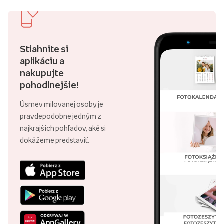
Stiahnite si
aplikáciu a
nakupujte
pohodlnejšie!
Úsmev milovanej osoby je
pravdepodobne jedným z
najkrajších pohľadov, aké si
dokážeme predstaviť.