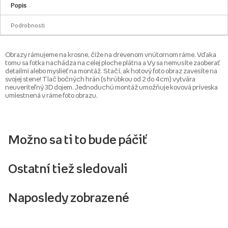
Popis
Podrobnosti
Obrazy rámujeme na krosne, čiže na drevenom vnútornom ráme. Vďaka
tomu sa fotka nachádza na celej ploche plátna a Vy sa nemusíte zaoberať
detailmi alebo myslieť na montáž. Stačí, ak hotový foto obraz zavesíte na
svojej stene! Tlač bočných hrán (s hrúbkou od 2 do 4 cm) vytvára
neuveriteľný 3D dojem. Jednoduchú montáž umožňuje kovová príveska
umiestnená v ráme foto obrazu.
Možno sa ti to bude páčiť
Ostatní tiež sledovali
Naposledy zobrazené