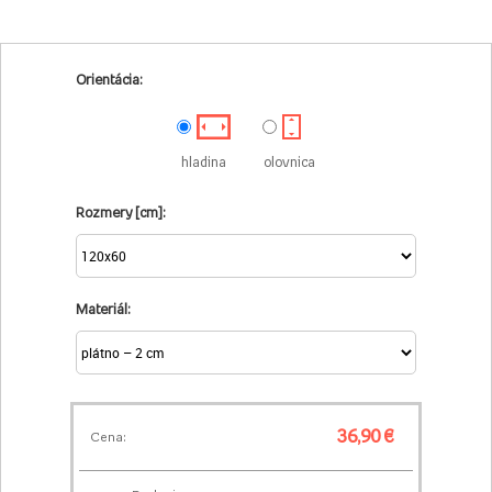
Orientácia:
hladina
olovnica
Rozmery [cm]:
Materiál:
36,90 €
Cena: