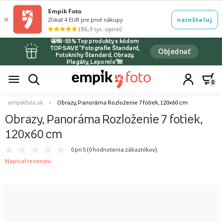
🤩🌺-55% Top produkty s kódom
TOPSAVE *Fotografie Štandard,
Objednať
Fotoknihy Štandard, Obrazy,
Plagáty, Leporelo*🌺
0
empikfoto.sk
Obrazy, Panoráma Rozloženie 7 fotiek, 120x60 cm
Obrazy, Panoráma Rozloženie 7 fotiek,
120x60 cm
0 pri 5 (
0 hodnotenia zákazníkov
)
Napísať recenziu