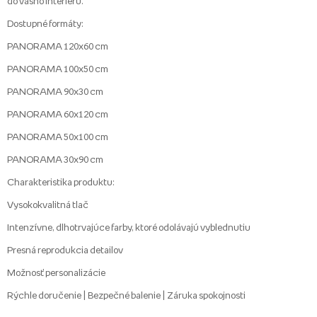
do vášho interiéru.
Dostupné formáty:
PANORAMA 120x60 cm
PANORAMA 100x50 cm
PANORAMA 90x30 cm
PANORAMA 60x120 cm
PANORAMA 50x100 cm
PANORAMA 30x90 cm
Charakteristika produktu:
Vysokokvalitná tlač
Intenzívne, dlhotrvajúce farby, ktoré odolávajú vyblednutiu
Presná reprodukcia detailov
Možnosť personalizácie
Rýchle doručenie | Bezpečné balenie | Záruka spokojnosti