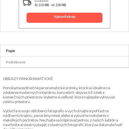
Dodanie:
št. (13.08) - ut. (18.08)
vytvoriť obraz
Popis
Podrobnosti
OBRAZY PANORAMATICKÉ
Ponúkame jedinečné panoramatické snímky, ktoré sú ideálne na
zdobenie moderných interiérov, kancelárií, obývacích izieb a
komerčných priestorov. Vyberte si veľkosť, ktorá najlepšie vyhovuje
vášmu priestoru.
Vytlačte si svoju obľúbenú fotografiu a vychutnajte si pohľad na
nádhernú krajinu, panorámy miest alebo si vytvorte rozloženie z
niekoľkých portrétov. Nechajte sa inšpirovať jednou z našich šablón a
navrhnite si vlastný plagát z vlastných fotografií, ktorý sa dokonale hodí