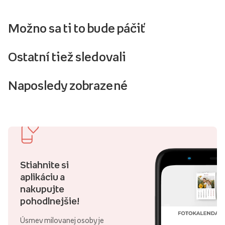
Možno sa ti to bude páčiť
Ostatní tiež sledovali
Naposledy zobrazené
Stiahnite si
aplikáciu a
nakupujte
pohodlnejšie!
Úsmev milovanej osoby je