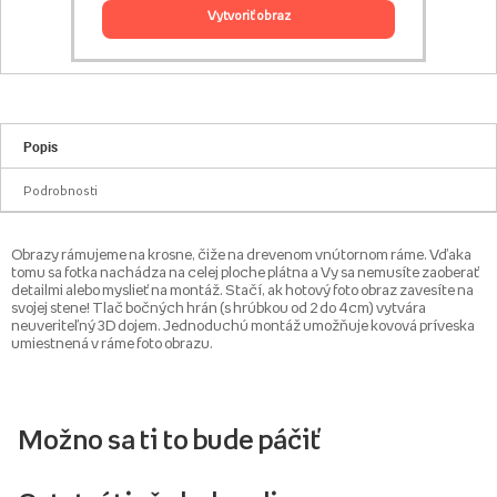
vytvoriť obraz
Popis
Podrobnosti
Obrazy rámujeme na krosne, čiže na drevenom vnútornom ráme. Vďaka
tomu sa fotka nachádza na celej ploche plátna a Vy sa nemusíte zaoberať
detailmi alebo myslieť na montáž. Stačí, ak hotový foto obraz zavesíte na
svojej stene! Tlač bočných hrán (s hrúbkou od 2 do 4 cm) vytvára
neuveriteľný 3D dojem. Jednoduchú montáž umožňuje kovová príveska
umiestnená v ráme foto obrazu.
Možno sa ti to bude páčiť