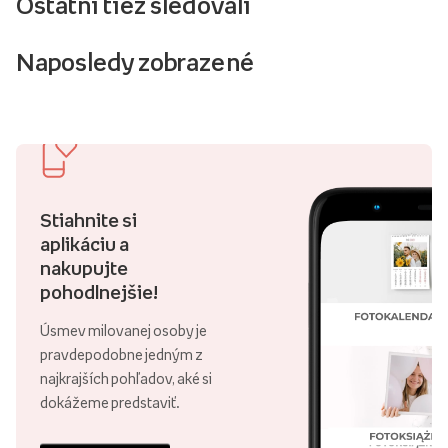
Ostatní tiež sledovali
Naposledy zobrazené
Stiahnite si
aplikáciu a
nakupujte
pohodlnejšie!
Úsmev milovanej osoby je
pravdepodobne jedným z
najkrajších pohľadov, aké si
dokážeme predstaviť.