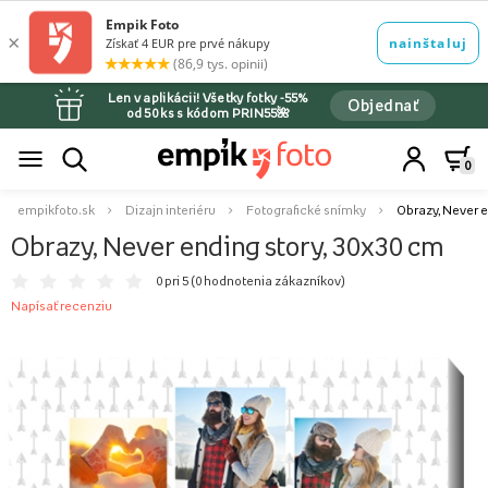
Len v aplikácii! Všetky fotky -55%
Objednať
od 50 ks s kódom PRIN55🌺
0
empikfoto.sk
Dizajn interiéru
Fotografické snímky
Obrazy, Never e
Obrazy, Never ending story, 30x30 cm
0 pri 5 (
0 hodnotenia zákazníkov
)
Napísať recenziu