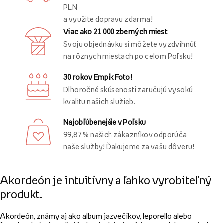
PLN
a využite dopravu zdarma!
Viac ako 21 000 zberných miest
Svoju objednávku si môžete vyzdvihnúť
na rôznych miestach po celom Poľsku!
30 rokov Empik Foto!
Dlhoročné skúsenosti zaručujú vysokú
kvalitu našich služieb.
Najobľúbenejšie v Poľsku
99,87 % našich zákazníkov odporúča
naše služby! Ďakujeme za vašu dôveru!
Akordeón je intuitívny a ľahko vyrobiteľný
produkt.
Akordeón, známy aj ako album jazvečíkov, leporello alebo