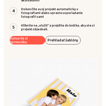
akordeónmi
Dokončite svoj projekt automaticky s
4
fotografiami alebo upravte usporiadanie
fotografií sami
Kliknite na „uložiť“ a prejdite do košíka, aby ste si
5
projekt objednali.
Vytvorte si
Prehliadať šablóny
harmoniku