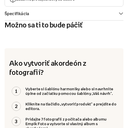
Možno sa ti to bude páčiť
Ako vytvoriť akordeón z
fotografií?
Vyberte si šablónu harmoniky alebo si navrhnite
1
úplne od začiatku pomocou šablóny „Váš návrh“.
Kliknite na tlačidlo „vytvoriť produkt“ a prejdite do
2
editora.
Pridajte 7 fotografií z počítača alebo albumu
3
Empik Foto a vytvorte si vlastný album s