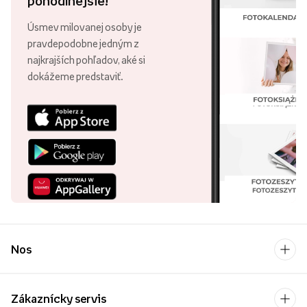
pohodlnejšie!
Úsmev milovanej osoby je
pravdepodobne jedným z
najkrajších pohľadov, aké si
dokážeme predstaviť.
Nos
Zákaznícky servis