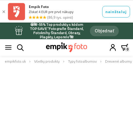
🤩🌺-55% Top produkty s kódom
TOPSAVE *Fotografie Štandard,
Objednať
Fotoknihy Štandard, Obrazy,
Plagáty, Leporelo*🌺
0
empikfoto.sk
Všetky produkty
Typy fotoalbumov
Drevené albumy