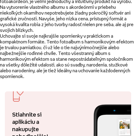
fotoakordeón, je veľmi jednoduchý a intuitívny produkt na výrobu.
Na vytvorenie vlastného albumu s akordeónmi v priebehu
niekoľkých okamihov nepotrebujete žiadny pokročilý softvér ani
grafické zručnosti. Navyše, jeho nízka cena, prístupný formát a
vysoká kvalita robia z jeho tvorby radosť nielen pre seba, ale aj pre
svojich blízkych.
Uchovajte si svoje najkrajšie spomienky v praktickom a
kompaktnom formáte. Tento fotoalbum s harmonikovým efektom
je trvalou pamiatkou, či už ide o tie najvýnimočnejšie alebo
najbežnejšie rodinné chvíle. Tento všestranný album s
harmonikovým efektom sa stane nepostrádateľným spoločníkom
na všetky dôležité udalosti, ako sú svadby, narodenia, stužkové
alebo narodeniny, ale je tiež ideálny na uchovanie každodenných
spomienok.
Stiahnite si
aplikáciu a
nakupujte