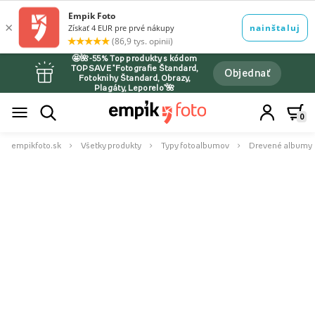
🤩🌺-55% Top produkty s kódom
TOPSAVE *Fotografie Štandard,
Objednať
Fotoknihy Štandard, Obrazy,
Plagáty, Leporelo*🌺
0
empikfoto.sk
Všetky produkty
Typy fotoalbumov
Drevené albumy