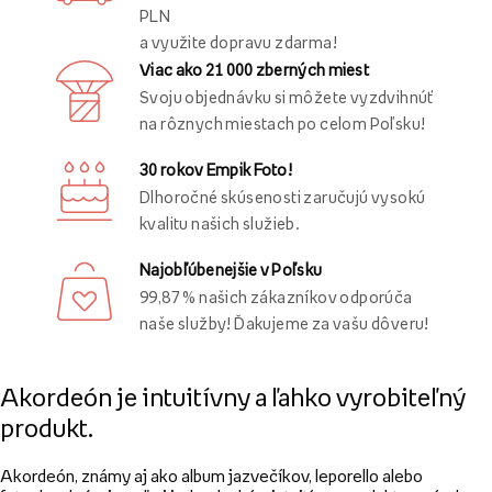
PLN
a využite dopravu zdarma!
Viac ako 21 000 zberných miest
Svoju objednávku si môžete vyzdvihnúť
na rôznych miestach po celom Poľsku!
30 rokov Empik Foto!
Dlhoročné skúsenosti zaručujú vysokú
kvalitu našich služieb.
Najobľúbenejšie v Poľsku
99,87 % našich zákazníkov odporúča
naše služby! Ďakujeme za vašu dôveru!
Akordeón je intuitívny a ľahko vyrobiteľný
produkt.
Akordeón, známy aj ako album jazvečíkov, leporello alebo