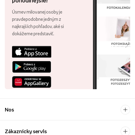
pohodlnejšie!
Úsmev milovanej osoby je
pravdepodobne jedným z
najkrajších pohľadov, aké si
dokážeme predstaviť.
Nos
Zákaznícky servis