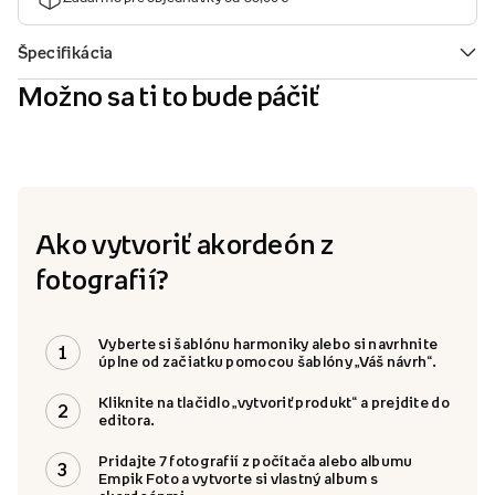
Možno sa ti to bude páčiť
Ako vytvoriť akordeón z
fotografií?
Vyberte si šablónu harmoniky alebo si navrhnite
1
úplne od začiatku pomocou šablóny „Váš návrh“.
Kliknite na tlačidlo „vytvoriť produkt“ a prejdite do
2
editora.
Pridajte 7 fotografií z počítača alebo albumu
3
Empik Foto a vytvorte si vlastný album s