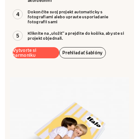
akordeónmi
Dokončite svoj projekt automaticky s
4
fotografiami alebo upravte usporiadanie
fotografií sami
Kliknite na „uložiť“ a prejdite do košíka, aby ste si
5
projekt objednali.
Vytvorte si
Prehliadať šablóny
harmoniku