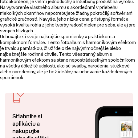
fotoakordeón, je veľmi jednoduchý a intuitívny produkt na výrobu.
Na vytvorenie vlastného albumu s akordeónmi v priebehu
niekoľkých okamihov nepotrebujete žiadny pokročilý softvér ani
grafické zručnosti. Navyše, jeho nízka cena, prístupný formát a
vysoká kvalita robia z jeho tvorby radosť nielen pre seba, ale aj pre
svojich blízkych.
Uchovajte si svoje najkrajšie spomienky v praktickom a
kompaktnom formáte. Tento fotoalbum s harmonikovým efektom
je trvalou pamiatkou, či už ide o tie najvýnimočnejšie alebo
najbežnejšie rodinné chvíle. Tento všestranný album s
harmonikovým efektom sa stane nepostrádateľným spoločníkom
na všetky dôležité udalosti, ako sú svadby, narodenia, stužkové
alebo narodeniny, ale je tiež ideálny na uchovanie každodenných
spomienok.
Stiahnite si
aplikáciu a
nakupujte