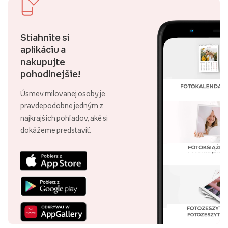
Stiahnite si
aplikáciu a
nakupujte
pohodlnejšie!
Úsmev milovanej osoby je
pravdepodobne jedným z
najkrajších pohľadov, aké si
dokážeme predstaviť.