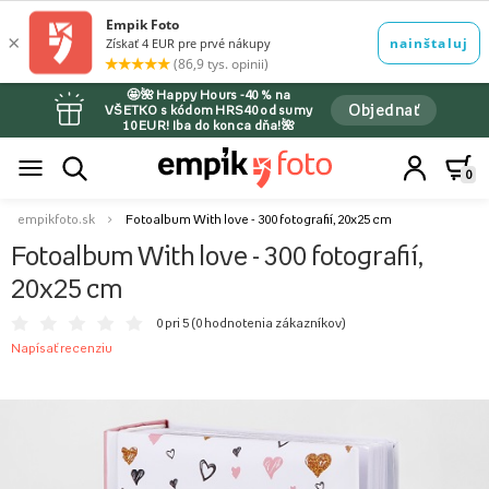
🤩🌺 Happy Hours -40 % na
Objednať
VŠETKO s kódom HRS40 od sumy
10 EUR! Iba do konca dňa!🌺
0
empikfoto.sk
Fotoalbum With love - 300 fotografií, 20x25 cm
Fotoalbum With love - 300 fotografií,
20x25 cm
0 pri 5 (
0 hodnotenia zákazníkov
)
Napísať recenziu