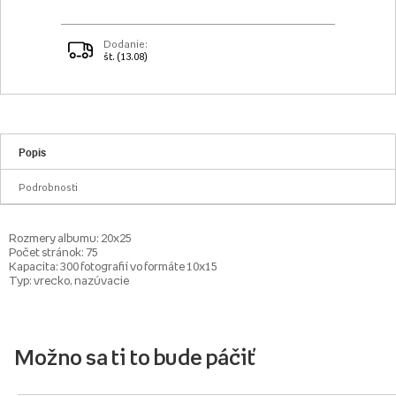
Dodanie:
št. (13.08)
Popis
Podrobnosti
Rozmery albumu: 20x25
Počet stránok: 75
Kapacita: 300 fotografií vo formáte 10x15
Typ: vrecko, nazúvacie
Možno sa ti to bude páčiť