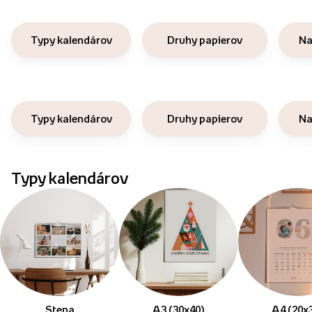
Typy kalendárov
Druhy papierov
Na
Typy kalendárov
Druhy papierov
Na
Typy kalendárov
Stena
A3 (30x40)
A4 (20x