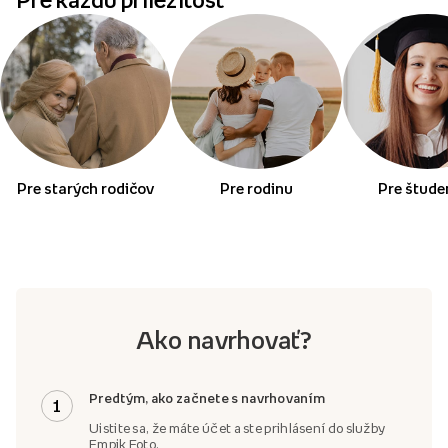
Pre každú príležitosť
Pre starých rodičov
Pre rodinu
Pre štude
Ako navrhovať?
Predtým, ako začnete s navrhovaním
1
Uistite sa, že máte účet a ste prihlásení do služby
Empik Foto.