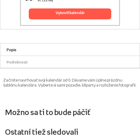
st. (12.08)
vytvoriť kalendár
Popis
Podrobnosti
Začnite navrhovať svoj kalendár od 0. Dávame vám úplne prázdnu
šablónu kalendára. Vyberte si sami pozadie, kliparty a rozloženie fotografii.
Možno sa ti to bude páčiť
Ostatní tiež sledovali