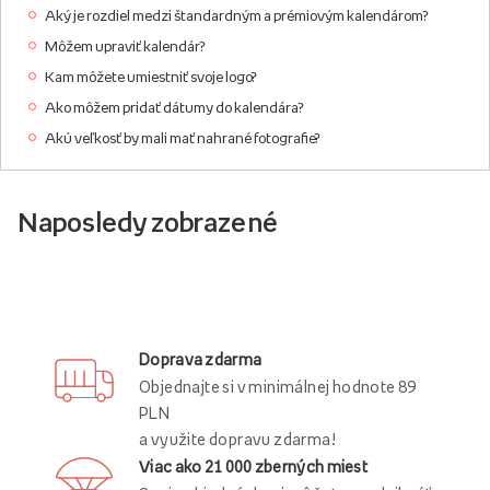
Aký je rozdiel medzi štandardným a prémiovým kalendárom?
Môžem upraviť kalendár?
Kam môžete umiestniť svoje logo?
Ako môžem pridať dátumy do kalendára?
Akú veľkosť by mali mať nahrané fotografie?
Naposledy zobrazené
Doprava zdarma
Objednajte si v minimálnej hodnote 89
PLN
a využite dopravu zdarma!
Viac ako 21 000 zberných miest