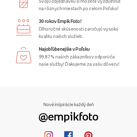
Svoju objednávku si môžete vyzdvihnúť
na rôznych miestach po celom Poľsku!
30 rokov Empik Foto!
Dlhoročné skúsenosti zaručujú vysokú
kvalitu našich služieb.
Najobľúbenejšie v Poľsku
99,87 % našich zákazníkov odporúča
naše služby! Ďakujeme za vašu dôveru!
Nové inšpirácie každý deň
@empikfoto