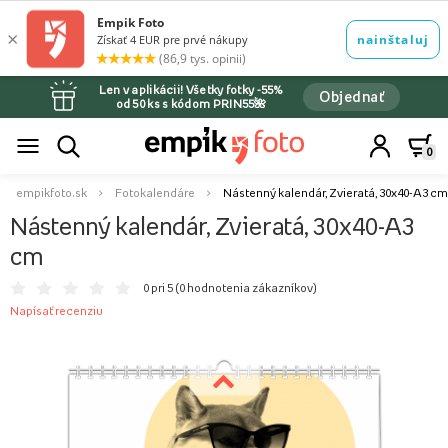
Len v aplikácii! Všetky fotky -55%
Objednať
od 50 ks s kódom PRIN55🌺
0
empikfoto.sk
Fotokalendáre
Nástenný kalendár, Zvieratá, 30x40-A3 cm
Nástenný kalendár, Zvieratá, 30x40-A3
cm
0 pri 5 (
0 hodnotenia zákazníkov
)
Napísať recenziu