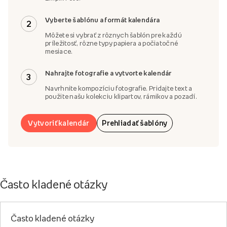
Vyberte šablónu a formát kalendára
2
Môžete si vybrať z rôznych šablón pre každú
príležitosť, rôzne typy papiera a počiatočné
mesiace.
Nahrajte fotografie a vytvorte kalendár
3
Navrhnite kompozíciu fotografie. Pridajte text a
použite našu kolekciu klipartov, rámikov a pozadí.
Vytvoriť kalendár
Prehliadať šablóny
Často kladené otázky
Často kladené otázky