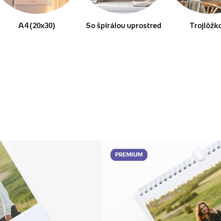
A4 (20x30)
So špirálou uprostred
Trojlôžk