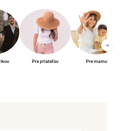
níkov
Pre priateľov
Pre mamu