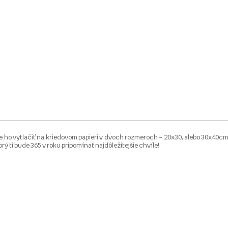
e ho vytlačiť na kriedovom papieri v dvoch rozmeroch – 20x30, alebo 30x40c
rý ti bude 365 v roku pripomínať najdôležitejšie chvíle!