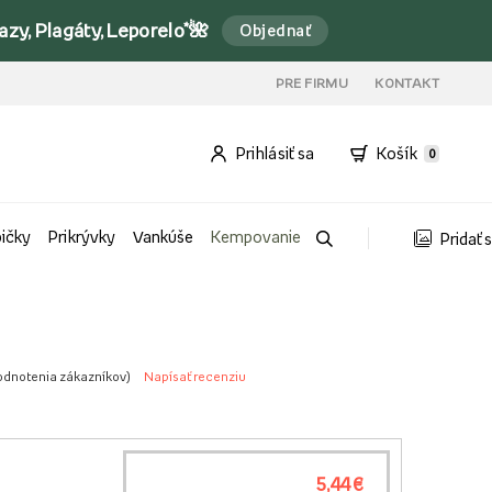
y, Plagáty, Leporelo*🌺
Objednať
PRE FIRMU
KONTAKT
Prihlásiť sa
Košík
0
bičky
Prikrývky
Vankúše
Kempovanie
Pridať 
odnotenia zákazníkov
)
Napísať recenziu
5,44 €