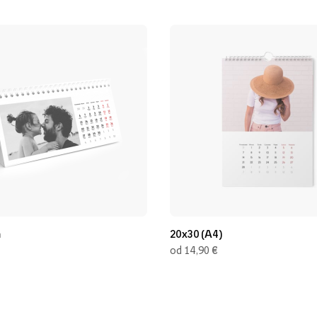
m
20x30 (A4)
€
od 14,90