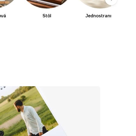
ová
Stôl
Jednostranné