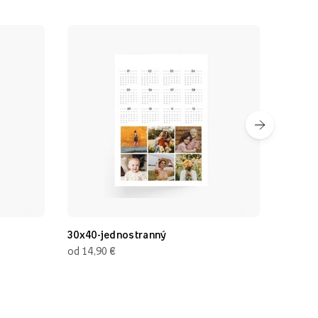
30x40-jednostranný
30x20 cm (
€
€
od 14,90
od 14,90