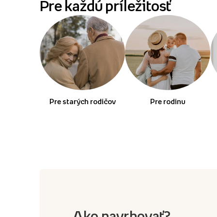
Pre každú príležitosť
Pre starých rodičov
Pre rodinu
Ako navrhovať?