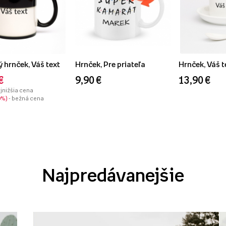
 hrnček, Váš text
Hrnček, Pre priateľa
Hrnček, Váš t
€
9,90 €
13,90 €
ajnižšia cena
0%
- bežná cena
Najpredávanejšie