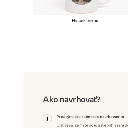
Hrnček pre ňu
Ako navrhovať?
Predtým, ako začnete s navrhovaním
1
Uistite sa, že máte účet a ste prihlásení d