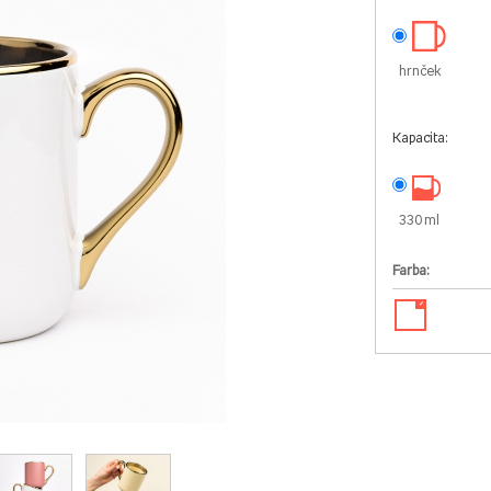
hrnček
Kapacita:
330 ml
Farba:
✓