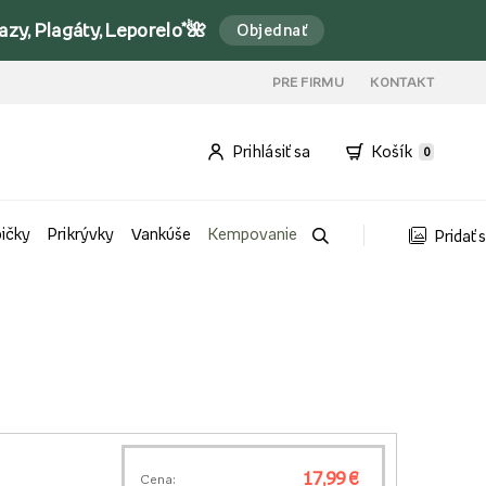
y, Plagáty, Leporelo*🌺
Objednať
PRE FIRMU
KONTAKT
Prihlásiť sa
Košík
0
bičky
Prikrývky
Vankúše
Kempovanie
Pridať 
17,99 €
Cena: