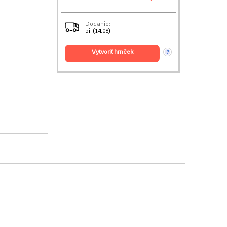
Dodanie:
pi. (14.08)
vytvoriť hrnček
?