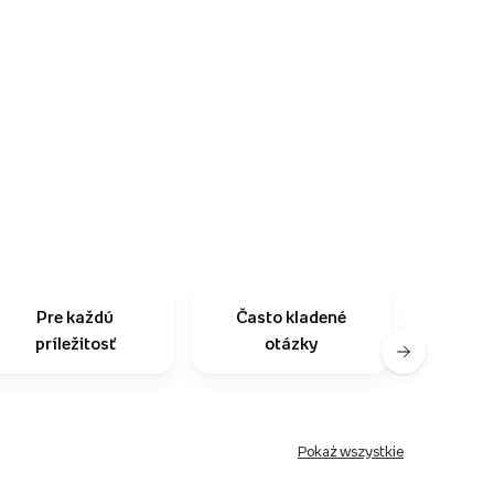
Pre každú
Často kladené
Na
príležitosť
otázky
zo
Pokaż wszystkie