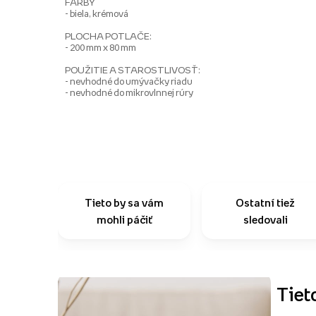
FARBY
- biela, krémová
PLOCHA POTLAČE:
- 200 mm x 80 mm
POUŽITIE A STAROSTLIVOSŤ:
- nevhodné do umývačky riadu
- nevhodné do mikrovlnnej rúry
Tieto by sa vám
Ostatní tiež
mohli páčiť
sledovali
Tiet