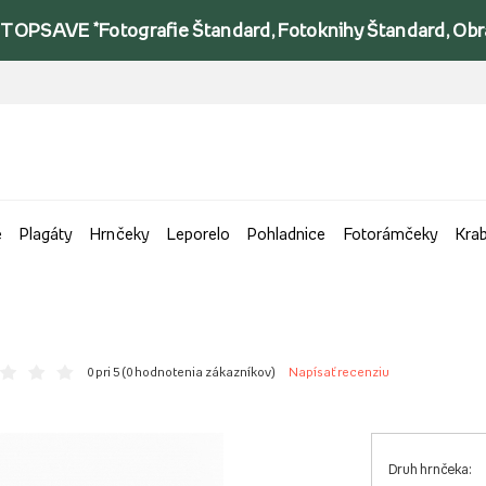
TOPSAVE *Fotografie Štandard, Fotoknihy Štandard, Obraz
e
Plagáty
Hrnčeky
Leporelo
Pohladnice
Fotorámčeky
Kra
0 pri 5 (
0 hodnotenia zákazníkov
)
Napísať recenziu
Druh hrnčeka: