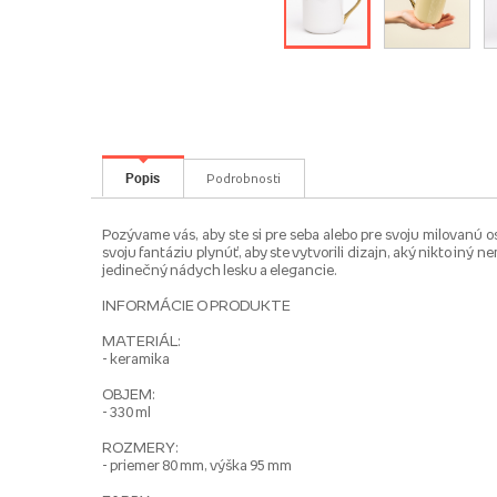
Popis
Podrobnosti
Pozývame vás, aby ste si pre seba alebo pre svoju milovanú 
svoju fantáziu plynúť, aby ste vytvorili dizajn, aký nikto i
jedinečný nádych lesku a elegancie.
INFORMÁCIE O PRODUKTE
MATERIÁL:
- keramika
OBJEM:
- 330 ml
ROZMERY:
- priemer 80 mm, výška 95 mm