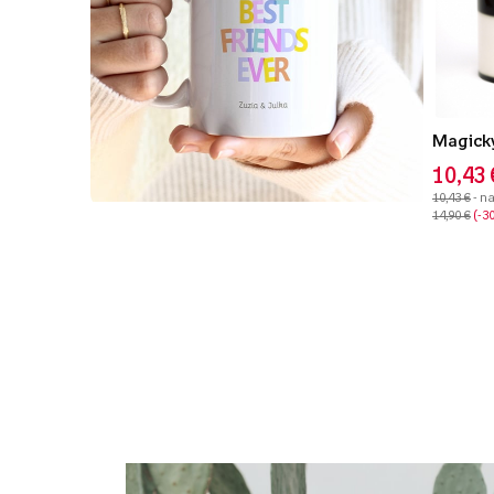
Magický
10,43 
10,43 €
- n
14,90 €
-3