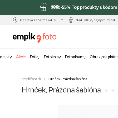
🤩🌺-55% Top produkty s kódom 
Doprava zadarma od 35 Euro
Nad 5000 výdajných miest
rodukty
Akcie
Fotky
Fotoknihy
Fotoalbumy
Obrazy na plátn
empikfoto.sk
Hrnček, Prázdna šablóna
Hrnček, Prázdna šablóna