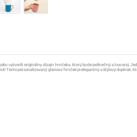
osobu vytvorili originálny dizajn hrnčeka, ktorý bude jedinečný a luxusný.
ný nemá! Tento personalizovaný glamour hrnček je elegantný a štýlový doplnok,