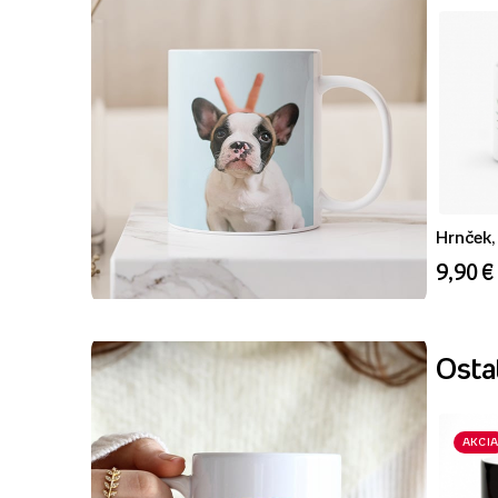
Hrnček, 
9,90 €
Ostat
AKCIA