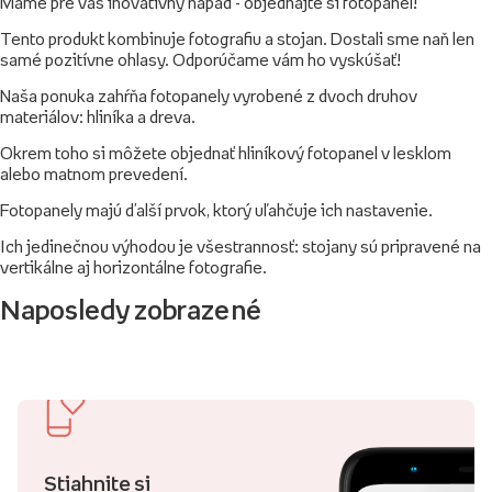
Máme pre vás inovatívny nápad - objednajte si fotopanel!
Tento produkt kombinuje fotografiu a stojan. Dostali sme naň len
samé pozitívne ohlasy. Odporúčame vám ho vyskúšať!
Naša ponuka zahŕňa fotopanely vyrobené z dvoch druhov
materiálov: hliníka a dreva.
Okrem toho si môžete objednať hliníkový fotopanel v lesklom
alebo matnom prevedení.
Fotopanely majú ďalší prvok, ktorý uľahčuje ich nastavenie.
Ich jedinečnou výhodou je všestrannosť: stojany sú pripravené na
vertikálne aj horizontálne fotografie.
Naposledy zobrazené
Stiahnite si