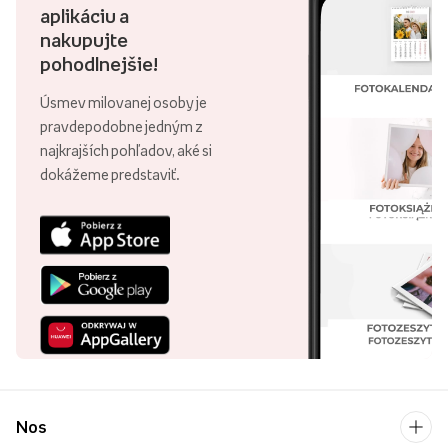
aplikáciu a
nakupujte
pohodlnejšie!
Úsmev milovanej osoby je
pravdepodobne jedným z
najkrajších pohľadov, aké si
dokážeme predstaviť.
Nos