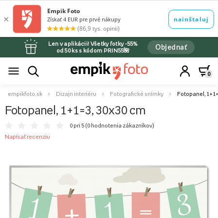
Len v aplikácii! Všetky fotky -55%
Objednať
od 50 ks s kódom PRIN55🌺
0
empikfoto.sk
Dizajn interiéru
Fotografické snímky
Fotopanel, 1+1=
Fotopanel, 1+1=3, 30x30 cm
0 pri 5 (
0 hodnotenia zákazníkov
)
Napísať recenziu