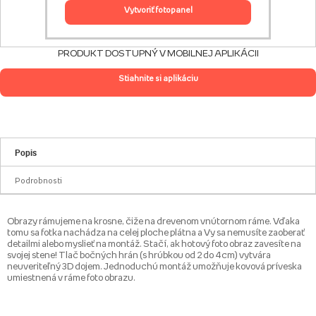
vytvoriť fotopanel
PRODUKT DOSTUPNÝ V MOBILNEJ APLIKÁCII
Stiahnite si aplikáciu
Popis
Podrobnosti
Obrazy rámujeme na krosne, čiže na drevenom vnútornom ráme. Vďaka
tomu sa fotka nachádza na celej ploche plátna a Vy sa nemusíte zaoberať
detailmi alebo myslieť na montáž. Stačí, ak hotový foto obraz zavesíte na
svojej stene! Tlač bočných hrán (s hrúbkou od 2 do 4 cm) vytvára
neuveriteľný 3D dojem. Jednoduchú montáž umožňuje kovová príveska
umiestnená v ráme foto obrazu.