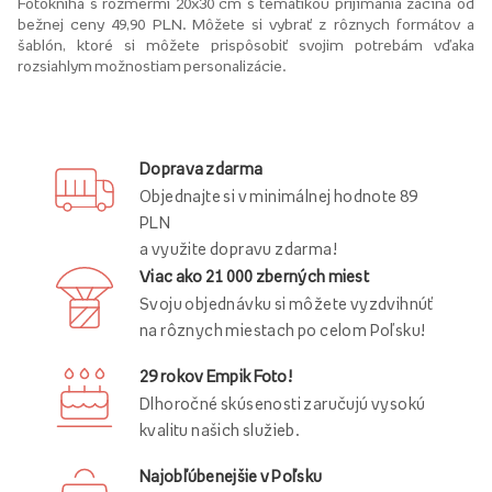
Fotokniha s rozmermi 20x30 cm s tematikou prijímania začína od
bežnej ceny 49,90 PLN. Môžete si vybrať z rôznych formátov a
šablón, ktoré si môžete prispôsobiť svojim potrebám vďaka
rozsiahlym možnostiam personalizácie.
Doprava zdarma
Objednajte si v minimálnej hodnote 89
PLN
a využite dopravu zdarma!
Viac ako 21 000 zberných miest
Svoju objednávku si môžete vyzdvihnúť
na rôznych miestach po celom Poľsku!
29 rokov Empik Foto!
Dlhoročné skúsenosti zaručujú vysokú
kvalitu našich služieb.
Najobľúbenejšie v Poľsku