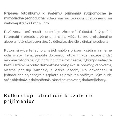
Príprava fotoalbumu k svätému prijímaniu svojpomocne je
mimoriadne jednoduchá,
vďaka nášmu tvorcovi dostupnému na
webovej stránke Empik Foto.
Prvá vec, ktorú musíte urobiť, je zhromaždiť dostatočný počet
fotografií z obradu prvého prijímania. Môžu to byť profesionálne
alebo amatérske fotografie. Je dôležité, aby išlo o digitálne súbory.
Potom si vyberte jednu z našich šablón, pričom každá má mierne
odlišný štýl. Teraz prejdite do tvorcu fotokníh, kde môžete pridať
vybrané fotografie, vytvoriť ľubovoľné rozloženie, vybrať pozadie pre
každú stránku a pridať dekoratívne prvky, ako sú obrázky, venovania,
vlastné popisky, rámčeky a ďalšie ozdoby. Po dokončení si
jednoducho objednajte a zaplaťte za projekt a počkajte, kým bude
vaša objednávka dokončená v rámci navrhovanej dodacej lehoty.
Koľko stojí fotoalbum k svätému
prijímaniu?