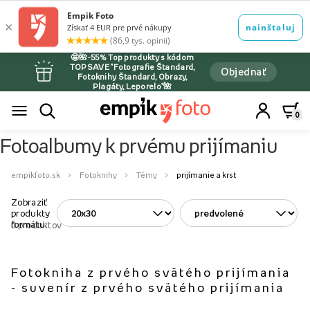
🤩🌺-55% Top produkty s kódom
TOPSAVE *Fotografie Štandard,
Objednať
Fotoknihy Štandard, Obrazy,
Plagáty, Leporelo*🌺
0
Fotoalbumy k prvému prijímaniu
empikfoto.sk
Fotoknihy
Témy
prijímanie a krst
Zobraziť
produkty
formátu:
0
produktov
Fotokniha z prvého svätého prijímania
- suvenír z prvého svätého prijímania