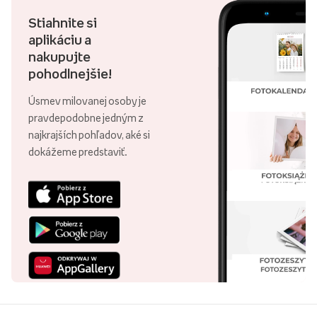
Stiahnite si
aplikáciu a
nakupujte
pohodlnejšie!
Úsmev milovanej osoby je
pravdepodobne jedným z
najkrajších pohľadov, aké si
dokážeme predstaviť.