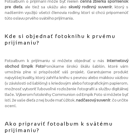
Fotoalbum o prijímaní môže byť nielen
cenná zbierka spomienok
pre dieťa
, ale tiež sa ukážu ako
skvelý rodinný suvenír
, ktorý s
nadšením využijú všetci členovia rodiny, ktorí si chcú pripomenúť
túto oslavu prvého svätého prijímania.
Kde si objednať fotoknihu k prvému
prijímaniu?
Fotoalbum k prijímaniu si môžete objednať u nás
Internetový
obchod Empik Foto
Ponúkame širokú škálu šablón, ktoré vám
umožnia plne si prispôsobiť váš projekt. Garantujeme produkt
najvyššej kvality, ktorý zahŕňa knihu s pevnou alebo mäkkou väzbou
(v závislosti od šablóny) s kriedovým alebo fotografickým papierom,
možnosť vytvoriť ľubovoľné rozloženie fotografií a službu digitálnej
tlače. Výberom fotoknihy Communion od Empik Foto si môžete byť
istí, že vaše dieťa z nej bude mať úžitok.
nadčasový suvenír
, čo určite
ocení.
Ako pripraviť fotoalbum k svätému
prijímaniu?