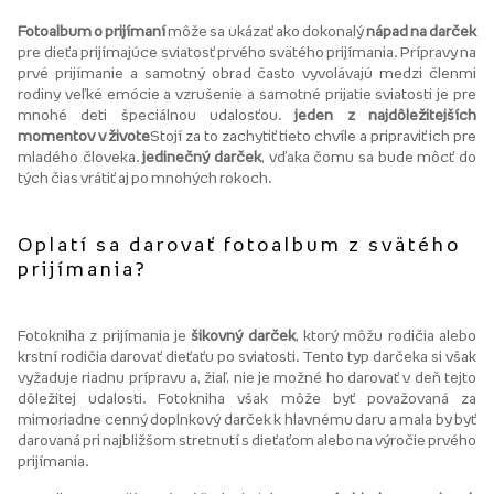
Fotoalbum o prijímaní
môže sa ukázať ako dokonalý
nápad na darček
pre dieťa prijímajúce sviatosť prvého svätého prijímania. Prípravy na
prvé prijímanie a samotný obrad často vyvolávajú medzi členmi
rodiny veľké emócie a vzrušenie a samotné prijatie sviatosti je pre
mnohé deti špeciálnou udalosťou.
jeden z najdôležitejších
momentov v živote
Stojí za to zachytiť tieto chvíle a pripraviť ich pre
mladého človeka.
jedinečný darček
, vďaka čomu sa bude môcť do
tých čias vrátiť aj po mnohých rokoch.
Oplatí sa darovať fotoalbum z svätého
prijímania?
Fotokniha z prijímania je
šikovný darček
, ktorý môžu rodičia alebo
krstní rodičia darovať dieťaťu po sviatosti. Tento typ darčeka si však
vyžaduje riadnu prípravu a, žiaľ, nie je možné ho darovať v deň tejto
dôležitej udalosti. Fotokniha však môže byť považovaná za
mimoriadne cenný doplnkový darček k hlavnému daru a mala by byť
darovaná pri najbližšom stretnutí s dieťaťom alebo na výročie prvého
prijímania.