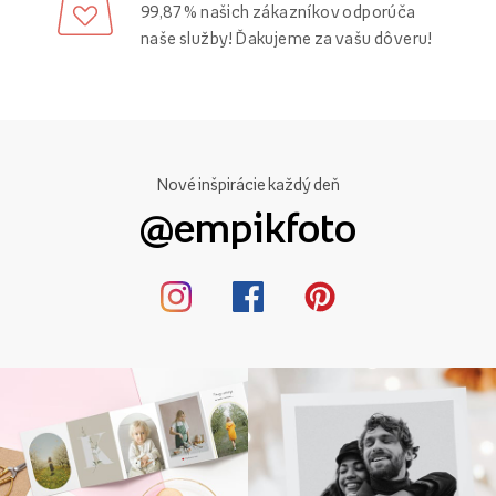
99,87 % našich zákazníkov odporúča
naše služby! Ďakujeme za vašu dôveru!
Nové inšpirácie každý deň
@empikfoto