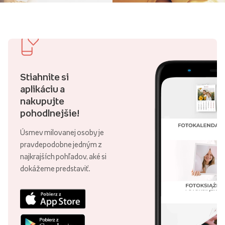
Stiahnite si
aplikáciu a
nakupujte
pohodlnejšie!
Úsmev milovanej osoby je
pravdepodobne jedným z
najkrajších pohľadov, aké si
dokážeme predstaviť.