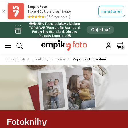
🤩🌺-55% Top produkty s kódom
TOPSAVE *Fotografie Štandard,
Objednať
Fotoknihy Štandard, Obrazy,
Plagáty, Leporelo*🌺
0
empikfoto.sk
Fotoknihy
Témy
Zápisník s fotoknihou
Fotoknihy