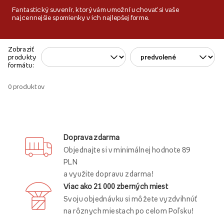
Fantastický suvenír, ktorý vám umožní uchovať si vaše
najcennejšie spomienky v ich najlepšej forme.
Zobraziť
produkty
formátu:
0
produktov
Doprava zdarma
Objednajte si v minimálnej hodnote 89
PLN
a využite dopravu zdarma!
Viac ako 21 000 zberných miest
Svoju objednávku si môžete vyzdvihnúť
na rôznych miestach po celom Poľsku!