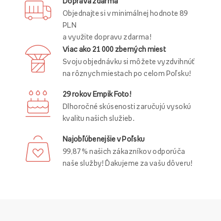
Doprava zdarma
Objednajte si v minimálnej hodnote 89
PLN
a využite dopravu zdarma!
Viac ako 21 000 zberných miest
Svoju objednávku si môžete vyzdvihnúť
na rôznych miestach po celom Poľsku!
29 rokov Empik Foto!
Dlhoročné skúsenosti zaručujú vysokú
kvalitu našich služieb.
Najobľúbenejšie v Poľsku
99,87 % našich zákazníkov odporúča
naše služby! Ďakujeme za vašu dôveru!