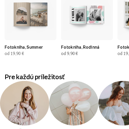
Fotokniha, Summer
Fotokniha, Rodinná
Fotok
od 19,90
€
od 9,90
€
od 19
Pre každú príležitosť