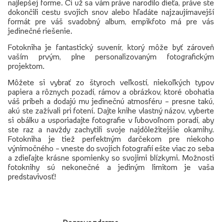
najlepšej forme. Či už sa vám práve narodilo dieťa, práve ste
dokončili cestu svojich snov alebo hľadáte najzaujímavejší
formát pre váš svadobný album, empikfoto má pre vás
jedinečné riešenie.
Fotokniha je fantastický suvenír, ktorý môže byť zároveň
vaším prvým, plne personalizovaným fotografickým
projektom.
Môžete si vybrať zo štyroch veľkostí, niekoľkých typov
papiera a rôznych pozadí, rámov a obrázkov, ktoré obohatia
váš príbeh a dodajú mu jedinečnú atmosféru – presne takú,
akú ste zažívali pri fotení. Dajte knihe vlastný názov, vyberte
si obálku a usporiadajte fotografie v ľubovoľnom poradí, aby
ste raz a navždy zachytili svoje najdôležitejšie okamihy.
Fotokniha je tiež perfektným darčekom pre niekoho
výnimočného – vneste do svojich fotografií ešte viac zo seba
a zdieľajte krásne spomienky so svojimi blízkymi. Možnosti
fotoknihy sú nekonečné a jediným limitom je vaša
predstavivosť!