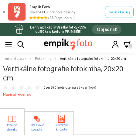
Len v aplikácii! Všetky fotky -55%
Objednať
od 50 ks s kódom PRIN55🌺
0
empikfoto.sk
Fotoknihy
Vertikálne fotografie fotokniha, 20x20 cm
Vertikálne fotografie fotokniha, 20x20
cm
0 pri 5 (
0 hodnotenia zákazníkov
)
Napísať recenziu
Ideálne
Ukážkové
Ukážkové
stránky
pozadia
kliparty