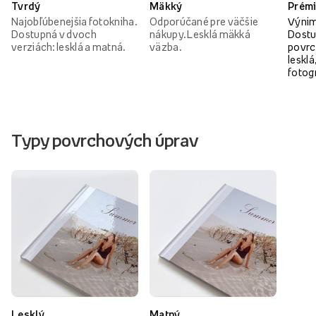
Tvrdý
Mäkký
Prém
Najobľúbenejšia fotokniha.
Odporúčané pre väčšie
Výnim
Dostupná v dvoch
nákupy. Lesklá mäkká
Dostu
verziách: lesklá a matná.
väzba.
povrc
lesklá
fotog
Typy povrchových úprav
Lesklý
Matný