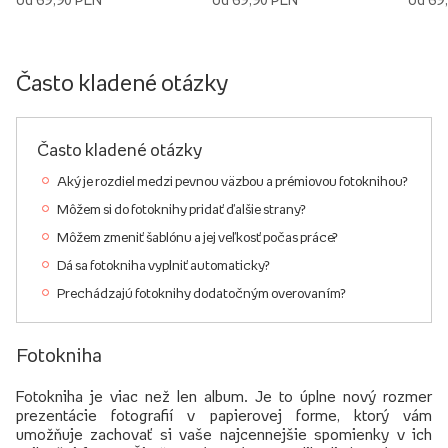
Často kladené otázky
Často kladené otázky
Aký je rozdiel medzi pevnou väzbou a prémiovou fotoknihou?
Môžem si do fotoknihy pridať ďalšie strany?
Môžem zmeniť šablónu a jej veľkosť počas práce?
Dá sa fotokniha vyplniť automaticky?
Prechádzajú fotoknihy dodatočným overovaním?
Fotokniha
Fotokniha je viac než len album. Je to úplne nový rozmer
prezentácie fotografií v papierovej forme, ktorý vám
umožňuje zachovať si vaše najcennejšie spomienky v ich