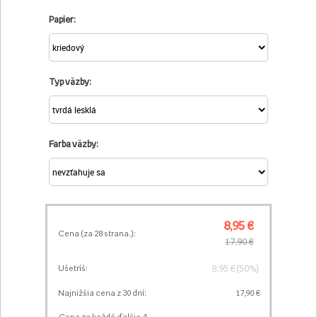
Papier:
Typ väzby:
Farba väzby:
8,95 €
Cena (za
28
strana.):
17,90 €
8,95 € (50%)
Ušetríš:
Najnižšia cena z 30 dní:
17,90 €