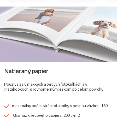
Natieraný papier
Používa sa v mäkkých a tvrdých fotoknihách a v
Instabookoch, s rovnomerným leskom po celom povrchu.
maximálny počet strán fotoknihy s pevnou väzbou: 160
Gramáž kriedového papiera: 200 g/m2