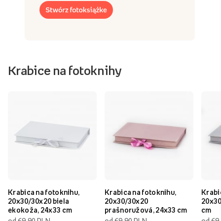
Krabice na fotoknihy
Krabica na fotoknihu,
Krabica na fotoknihu,
Krabi
20x30/30x20 biela
20x30/30x20
20x30
ekokoža, 24x33 cm
prašnoružová, 24x33 cm
cm
od 69,90 PLN
od 69,90 PLN
od 69