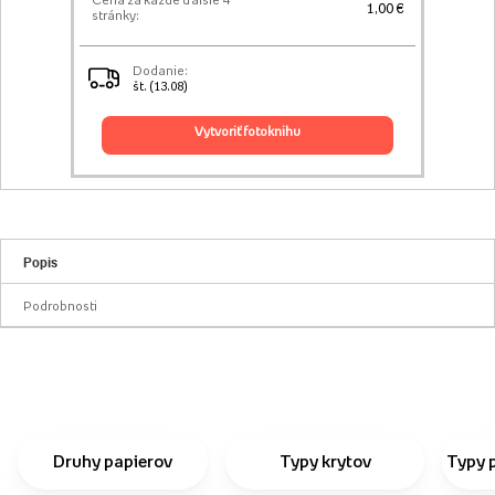
Cena za každé ďalšie 4
1,00 €
stránky:
Dodanie:
št. (13.08)
vytvoriť fotoknihu
Popis
Podrobnosti
Druhy papierov
Typy krytov
Typy 