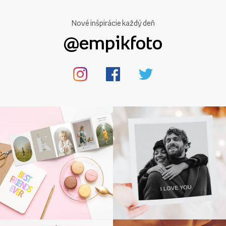
Nové inšpirácie každý deň
@empikfoto