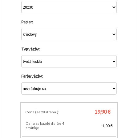
Papier:
Typ väzby:
Farba väzby:
19,90 €
Cena (za
28
strana.):
Cena za každé ďalšie 4
1,00 €
stránky: