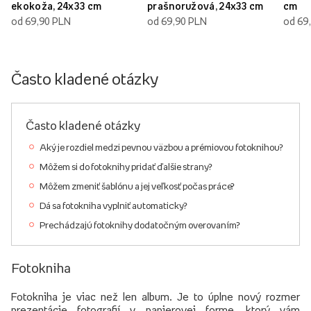
ekokoža, 24x33 cm
prašnoružová, 24x33 cm
cm
od 69,90 PLN
od 69,90 PLN
od 69
Často kladené otázky
Často kladené otázky
Aký je rozdiel medzi pevnou väzbou a prémiovou fotoknihou?
Môžem si do fotoknihy pridať ďalšie strany?
Môžem zmeniť šablónu a jej veľkosť počas práce?
Dá sa fotokniha vyplniť automaticky?
Prechádzajú fotoknihy dodatočným overovaním?
Fotokniha
Fotokniha je viac než len album. Je to úplne nový rozmer
prezentácie fotografií v papierovej forme, ktorý vám