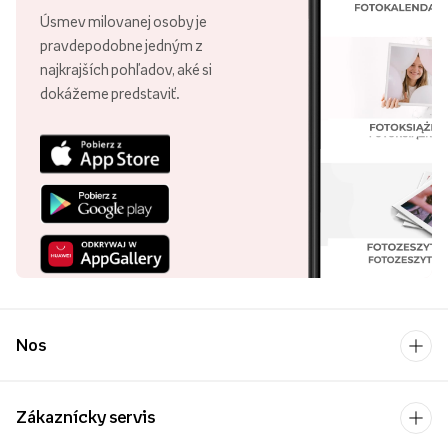
Úsmev milovanej osoby je
pravdepodobne jedným z
najkrajších pohľadov, aké si
dokážeme predstaviť.
Nos
Zákaznícky servis