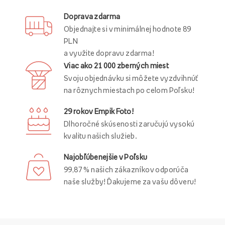
Doprava zdarma
Objednajte si v minimálnej hodnote 89
PLN
a využite dopravu zdarma!
Viac ako 21 000 zberných miest
Svoju objednávku si môžete vyzdvihnúť
na rôznych miestach po celom Poľsku!
29 rokov Empik Foto!
Dlhoročné skúsenosti zaručujú vysokú
kvalitu našich služieb.
Najobľúbenejšie v Poľsku
99,87 % našich zákazníkov odporúča
naše služby! Ďakujeme za vašu dôveru!