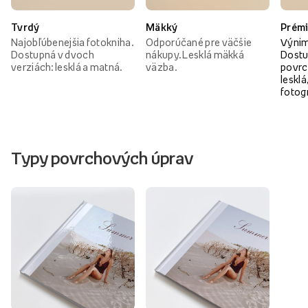
Tvrdý
Mäkký
Prém
Najobľúbenejšia fotokniha.
Odporúčané pre väčšie
Výnim
Dostupná v dvoch
nákupy. Lesklá mäkká
Dostu
verziách: lesklá a matná.
väzba.
povrc
lesklá
fotog
Typy povrchových úprav