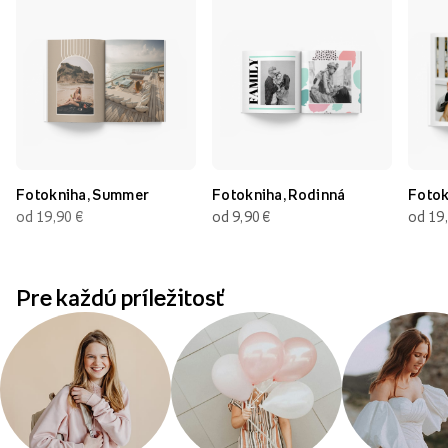
Fotokniha, Summer
Fotokniha, Rodinná
Fotok
od 19,90
€
od 9,90
€
od 19
Pre každú príležitosť