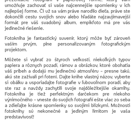
umožňuje zachovať si vaše najcennejšie spomienky v ich
najlepšej forme. Či už sa vám práve narodilo dieťa, práve ste
dokončili cestu svojich snov alebo hľadáte najzaujímavejší
formát pre váš svadobný album, empikfoto má pre vás
jedinečné riešenie.
Fotokniha je fantastický suvenír, ktorý môže byť zároveň
vaším prvým, plne personalizovaným fotografickým
projektom.
Môžete si vybrať zo štyroch veľkostí, niekoľkých typov
papiera a rôznych pozadí, rámov a obrázkov, ktoré obohatia
váš príbeh a dodajú mu jedinečnú atmosféru – presne takú,
akú ste zažívali pri fotení. Dajte knihe vlastný názov, vyberte
si obálku a usporiadajte fotografie v ľubovoľnom poradí, aby
ste raz a navždy zachytili svoje najdôležitejšie okamihy.
Fotokniha je tiež perfektným darčekom pre niekoho
výnimočného – vneste do svojich fotografií ešte viac zo seba
a zdieľajte krásne spomienky so svojimi blízkymi. Možnosti
fotoknihy sú nekonečné a jediným limitom je vaša
predstavivosť!