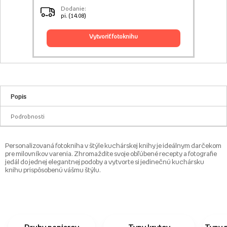
Dodanie:
pi. (14.08)
vytvoriť fotoknihu
Popis
Podrobnosti
Personalizovaná fotokniha v štýle kuchárskej knihy je ideálnym darčekom
pre milovníkov varenia. Zhromaždite svoje obľúbené recepty a fotografie
jedál do jednej elegantnej podoby a vytvorte si jedinečnú kuchársku
knihu prispôsobenú vášmu štýlu.