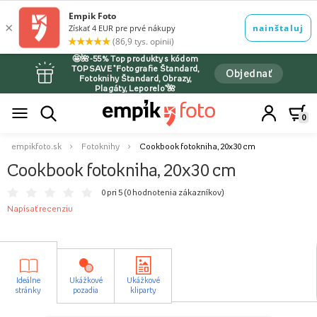
🤩🌺-55% Top produkty s kódom
TOPSAVE *Fotografie Štandard,
Objednať
Fotoknihy Štandard, Obrazy,
Plagáty, Leporelo*🌺
0
empikfoto.sk
Fotoknihy
Cookbook fotokniha, 20x30 cm
Cookbook fotokniha, 20x30 cm
0 pri 5 (
0 hodnotenia zákazníkov
)
Napísať recenziu
Ideálne
Ukážkové
Ukážkové
stránky
pozadia
kliparty