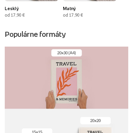
Lesklý
Matný
od 17,90 €
od 17,90 €
Populárne formáty