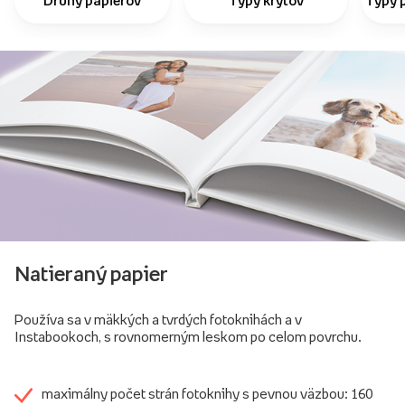
Druhy papierov
Typy krytov
Typy 
Natieraný papier
Používa sa v mäkkých a tvrdých fotoknihách a v
Instabookoch, s rovnomerným leskom po celom povrchu.
maximálny počet strán fotoknihy s pevnou väzbou: 160