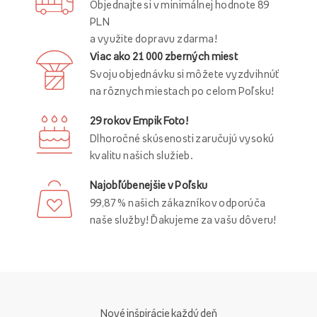
Objednajte si v minimálnej hodnote 89
PLN
a využite dopravu zdarma!
Viac ako 21 000 zberných miest
Svoju objednávku si môžete vyzdvihnúť
na rôznych miestach po celom Poľsku!
29 rokov Empik Foto!
Dlhoročné skúsenosti zaručujú vysokú
kvalitu našich služieb.
Najobľúbenejšie v Poľsku
99,87 % našich zákazníkov odporúča
naše služby! Ďakujeme za vašu dôveru!
Nové inšpirácie každý deň