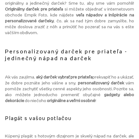
originálny a jedinečný darček? Sme tu, aby sme vám pomohli!
Originálny darček pre priateľa
si môžete objednať v internetovom
obchode Empik Foto, kde nájdete
veľa nápadov a inšpirácie na
personalizované darčeky
, čo, ak sa nad tým dobre zamyslíte, ho
môže doslova zraziť z nôh a prinútiť ho pozerať sa na vás s ešte
väčším obdivom.
Personalizovaný darček pre priateľa -
jedinečný nápad na darček
Ak vás zaujíma,
aký darček vybrať pre priateľa
prekvapiť ho a ukázať,
že dobre poznáte jeho vášne a sny,
personalizovaný darček
vám
pomôže zachytiť všetky cenné aspekty jeho osobnosti. Pozrite sa,
ako môžete jednoducho premeniť obyčajné
gadgety alebo
dekorácie
do niečoho
originálne a veľmi osobné
!
Plagát s vašou potlačou
Kúpený plagát s hotovým dizajnom je skvelý nápad na darček, ale