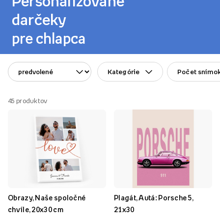
Personalizované
darčeky
pre chlapca
Kategórie
Počet snímo
45
produktov
Obrazy, Naše spoločné
Plagát, Autá: Porsche 5,
chvíle, 20x30 cm
21x30