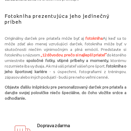
Fotokniha prezentujúca jeho jedinečný
príbeh
Originálny darček pre priateľa môže byť aj
fotokniha
Aj keď sa to
môže zdať ako menej vzrušujúci darček, fotokniha môže byť v
skutočnosti niečím výnimočným a plná emócií. Predstavte si
fotoknihu s názvom
„12 dôvodov, prečo si najlepší priateľ“
do ktorého
umiestnite
spoločné fotky, vtipné príbehy a momenty,
ktorému
rozumiete iba vy dvaja. Ak má váš priateľ vášeň pre šport,
fotokniha o
jeho športovej kariére
- s úspechmi, fotografiami z tréningov,
zápasov alebo iných podujatí - budú pre neho veľmi cenné.
Objavte ďalšiu inšpiráciu pre personalizovaný darček pre priateľa a
darujte svojej polovičke niečo špeciálne, do čoho vložíte srdce a
odhodlanie.
Doprava zdarma