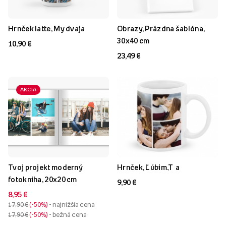
Hrnček latte, My dvaja
Obrazy, Prázdna šablóna,
30x40 cm
10,90 €
23,49 €
AKCIA
Tvoj projekt moderný
Hrnček, Ľúbim T`a
fotokniha, 20x20 cm
9,90 €
8,95 €
17,90 €
-50%
- najnižšia cena
17,90 €
-50%
- bežná cena