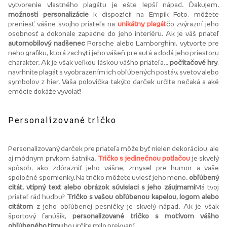
vytvorenie vlastného plagátu je ešte lepší nápad. Ďakujem.
možnosti personalizácie
k dispozícii na Empik Foto, môžete
preniesť vášne svojho priateľa na
unikátny plagát
čo zvýrazní jeho
osobnosť a dokonale zapadne do jeho interiéru. Ak je váš priateľ
automobilový nadšenec
Porsche alebo Lamborghini, vytvorte pre
neho grafiku, ktorá zachytí jeho vášeň pre autá a dodá jeho priestoru
charakter. Ak je však veľkou láskou vášho priateľa...
počítačové hry
,
navrhnite plagát s vyobrazením ich obľúbených postáv, svetov alebo
symbolov z hier. Vaša polovička takýto darček určite nečaká a aké
emócie dokáže vyvolať!
Personalizované tričko
Personalizovaný darček pre priateľa môže byť nielen dekoráciou, ale
aj módnym prvkom šatníka.
Tričko s jedinečnou potlačou
je skvelý
spôsob, ako zdôrazniť jeho vášne, zmysel pre humor a vaše
spoločné spomienky. Na tričko môžete uviesť jeho meno.
obľúbený
citát, vtipný text alebo obrázok súvisiaci s jeho záujmami
Má tvoj
priateľ rád hudbu?
Tričko s vašou obľúbenou kapelou, logom alebo
citátom
z jeho obľúbenej pesničky je skvelý nápad. Ak je však
športový fanúšik,
personalizované tričko s motívom vášho
obľúbeného tímu
ho určite milo prekvapí.