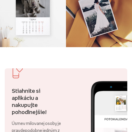
Stiahnite si
aplikáciu a
nakupujte
pohodlnejšie!
Úsmev milovanej osoby je
pravdepodobne jedným z