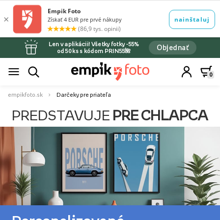
Len v aplikácii! Všetky fotky -55%
Objednať
od 50 ks s kódom PRIN55🌺
0
empikfoto.sk
Darčeky pre priateľa
PREDSTAVUJE
PRE CHLAPCA