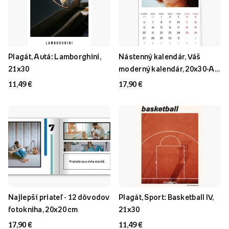
Plagát, Autá: Lamborghini,
Nástenný kalendár, Váš
21x30
moderný kalendár, 20x30-A4
cm
11,49 €
17,90 €
Najlepší priateľ - 12 dôvodov
Plagát, Sport: Basketball IV,
fotokniha, 20x20 cm
21x30
17,90 €
11,49 €