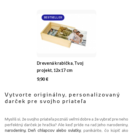
BESTSELLER
Drevená krabička, Tvoj
projekt, 12x17 cm
9,90 €
Vytvorte originálny, personalizovaný
darček pre svojho priateľa
Myslíš si, že svojho priateľa poznáš veľmi dobre a že vybrať pre neho
perfektný darček je hračka? Ale keď príde na rad jeho narodeniny,
narodeniny, Deň chlapcov alebo sviatky
, panikárite, čo kúpiť ako