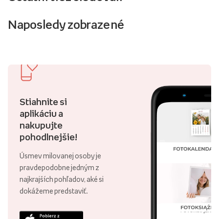
Naposledy zobrazené
Stiahnite si
aplikáciu a
nakupujte
pohodlnejšie!
Úsmev milovanej osoby je
pravdepodobne jedným z
najkrajších pohľadov, aké si
dokážeme predstaviť.