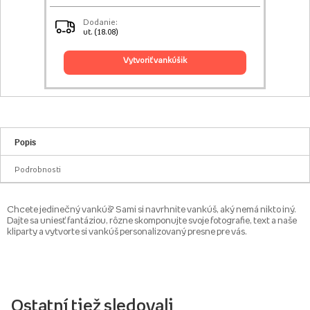
Dodanie:
ut. (18.08)
vytvoriť vankúšik
Popis
Podrobnosti
Chcete jedinečný vankúš? Sami si navrhnite vankúš, aký nemá nikto iný.
Dajte sa uniesť fantáziou, rôzne skomponujte svoje fotografie, text a naše
kliparty a vytvorte si vankúš personalizovaný presne pre vás.
Ostatní tiež sledovali