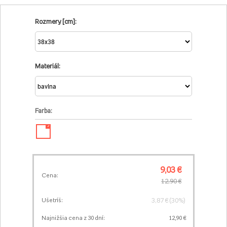
Rozmery [cm]:
Materiál:
Farba:
✓
9,03 €
Cena:
12,90 €
3,87 € (30%)
Ušetríš:
Najnižšia cena z 30 dní:
12,90 €