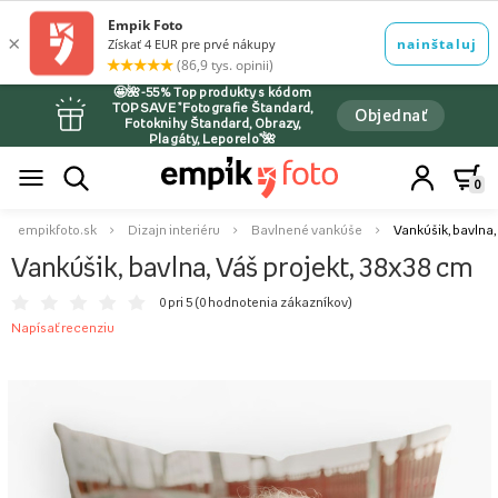
🤩🌺-55% Top produkty s kódom
TOPSAVE *Fotografie Štandard,
Objednať
Fotoknihy Štandard, Obrazy,
Plagáty, Leporelo*🌺
0
empikfoto.sk
Dizajn interiéru
Bavlnené vankúše
Vankúšik, bavlna,
Vankúšik, bavlna, Váš projekt, 38x38 cm
0 pri 5 (
0 hodnotenia zákazníkov
)
Napísať recenziu