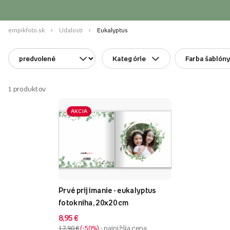
empikfoto.sk
Udalosti
Eukalyptus
Kategórie
Farba šablón
1
produktov
AKCIA
Prvé prijímanie - eukalyptus
fotokniha, 20x20 cm
8,95 €
17,90 €
-50%
- najnižšia cena