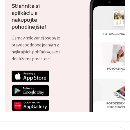
Stiahnite si
aplikáciu a
nakupujte
pohodlnejšie!
Úsmev milovanej osoby je
pravdepodobne jedným z
najkrajších pohľadov, aké si
dokážeme predstaviť.