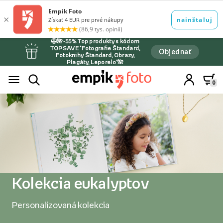
🤩🌺-55% Top produkty s kódom
TOPSAVE *Fotografie Štandard,
Objednať
Fotoknihy Štandard, Obrazy,
Plagáty, Leporelo*🌺
0
Kolekcia eukalyptov
Personalizovaná kolekcia