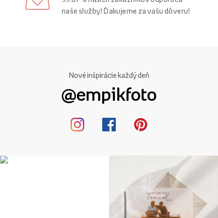
naše služby! Ďakujeme za vašu dôveru!
Nové inšpirácie každý deň
@empikfoto