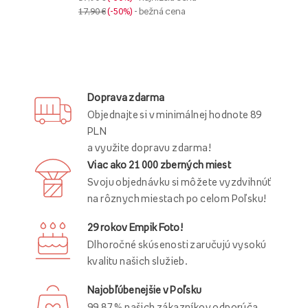
17,90 €
-50%
- bežná cena
Doprava zdarma
Objednajte si v minimálnej hodnote 89
PLN
a využite dopravu zdarma!
Viac ako 21 000 zberných miest
Svoju objednávku si môžete vyzdvihnúť
na rôznych miestach po celom Poľsku!
29 rokov Empik Foto!
Dlhoročné skúsenosti zaručujú vysokú
kvalitu našich služieb.
Najobľúbenejšie v Poľsku
99,87 % našich zákazníkov odporúča