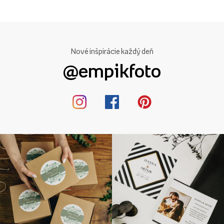
hľadajú jednoduchosť, tlmené farby a odkazy na prírodné
prvky. Pre pár, ktorý plánuje netradičnú svadobnú hostinu, sme
pripravili mienkové karty z kolekcie.
minimalistický
.
Nové inšpirácie každý deň
Svadobné karty umiestnené na stole sú mimoriadne
dôležitý
@empikfoto
prvok
moderné svadobné hostiny. Nevesta a ženích sa často
rozhodnú priložiť kartu s miestom konania
symbolický darček
pre hostí
Napríklad v podobe pôvabných sladkostí, džbánu
medu, voňavej sviečky alebo farebného mydla na ruky. Táto
kombinácia detailov vytvára neuveriteľne príjemnú
atmosféru a umožňuje vašim hosťom cítiť sa výnimočne.