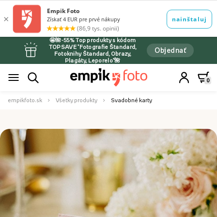
🤩🌺-55% Top produkty s kódom
TOPSAVE *Fotografie Štandard,
Objednať
Fotoknihy Štandard, Obrazy,
Plagáty, Leporelo*🌺
0
empikfoto.sk
Všetky produkty
Svadobné karty