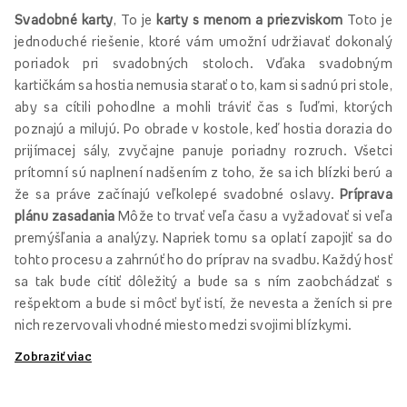
Svadobné karty
, To je
karty s menom a priezviskom
Toto je
jednoduché riešenie, ktoré vám umožní udržiavať dokonalý
poriadok pri svadobných stoloch. Vďaka svadobným
kartičkám sa hostia nemusia starať o to, kam si sadnú pri stole,
aby sa cítili pohodlne a mohli tráviť čas s ľuďmi, ktorých
poznajú a milujú. Po obrade v kostole, keď hostia dorazia do
prijímacej sály, zvyčajne panuje poriadny rozruch. Všetci
prítomní sú naplnení nadšením z toho, že sa ich blízki berú a
že sa práve začínajú veľkolepé svadobné oslavy.
Príprava
plánu zasadania
Môže to trvať veľa času a vyžadovať si veľa
premýšľania a analýzy. Napriek tomu sa oplatí zapojiť sa do
tohto procesu a zahrnúť ho do príprav na svadbu. Každý hosť
sa tak bude cítiť dôležitý a bude sa s ním zaobchádzať s
rešpektom a bude si môcť byť istí, že nevesta a ženích si pre
nich rezervovali vhodné miesto medzi svojimi blízkymi.
Zobraziť viac
Ako pripraviť obsadenie svadobného stola?