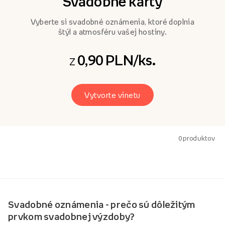
Svadobné karty
Vyberte si svadobné oznámenia, ktoré doplnia
štýl a atmosféru vašej hostiny.
0,90 PLN/ks.
z
Vytvorte vinetu
0
produktov
Svadobné oznámenia - prečo sú dôležitým
prvkom svadobnej výzdoby?