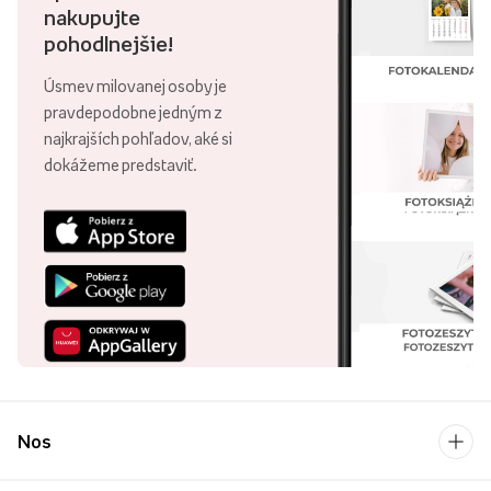
nakupujte
pohodlnejšie!
Úsmev milovanej osoby je
pravdepodobne jedným z
najkrajších pohľadov, aké si
dokážeme predstaviť.
Nos