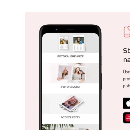
St
na
Úsm
pra
poh