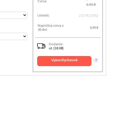
Cena:
6,90 €
2,07 € (30%)
Ušetríš:
Najnižšia cena z
6,90 €
30 dní:
Dodanie:
ut. (18.08)
vytvoriť prívesok
?