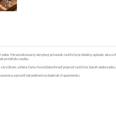
sebe. Personalizovaný akrylový prívesok na kľúče je ideálny spôsob, ako uch
ek pre blízku osobu.
 s krúžkom, vďaka čomu ho môžete ihneď pripnúť na kľúče, batoh alebo tašku
novanie a vytvoriť tak jedinečný doplnok či spomienku.