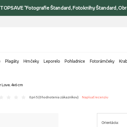
TOPSAVE *Fotografie Štandard, Fotoknihy Štandard, Obraz
e
Plagáty
Hrnčeky
Leporelo
Pohladnice
Fotorámčeky
Kra
r Love, 4x6 cm
0 pri 5 (
0 hodnotenia zákazníkov
)
Napísať recenziu
Orientácia: