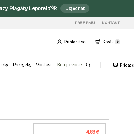
y, Plagáty, Leporelo*🌺
Objednať
PRE FIRMU
KONTAKT
Prihlásiť sa
Košík
0
bičky
Prikrývky
Vankúše
Kempovanie
Pridať 
4,83 €