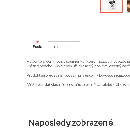
Popis
Podrobnosti
Vytvorte si výnimočnú spomienku, ktorú môžete mať vždy pri 
krásnej podobe. Skvele poslúži ako malý, no veľmi osobný darč
Produkt sa predáva s hotovým príveskom – kovovou retiazkou
Môžete pridať vlastnú fotografiu, text, dátum alebo krátke ve
Naposledy zobrazené