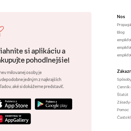
Nos
Propagá
Blog
empikfo
empikfot
iahnite si aplikáciu a
empikfo
kupujte pohodlnejšie!
Zákazn
ev milovanej osoby je
vdepodobne jedným z najkrajších
Spôsoby
ľadov, aké si dokážeme predstaviť.
Cenník 
Štatút
Zásady 
Pomoc
Často k