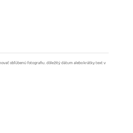
ovať obľúbenú fotografiu, dôležitý dátum alebo krátky text v
.