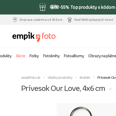
🤩🌺-55% Top produkty s kódom 
Doprava zadarma od 35 Euro
Nad 5000 výdajných miest
rodukty
Akcie
Fotky
Fotoknihy
Fotoalbumy
Obrazy na plátn
empikfoto.sk
Všetky produkty
Breloki
Prívesok Ou
Prívesok Our Love, 4x6 cm