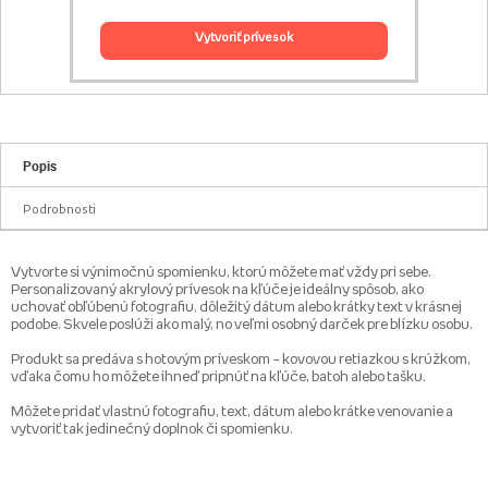
vytvoriť prívesok
Popis
Podrobnosti
Vytvorte si výnimočnú spomienku, ktorú môžete mať vždy pri sebe.
Personalizovaný akrylový prívesok na kľúče je ideálny spôsob, ako
uchovať obľúbenú fotografiu, dôležitý dátum alebo krátky text v krásnej
podobe. Skvele poslúži ako malý, no veľmi osobný darček pre blízku osobu.
Produkt sa predáva s hotovým príveskom – kovovou retiazkou s krúžkom,
vďaka čomu ho môžete ihneď pripnúť na kľúče, batoh alebo tašku.
Môžete pridať vlastnú fotografiu, text, dátum alebo krátke venovanie a
vytvoriť tak jedinečný doplnok či spomienku.