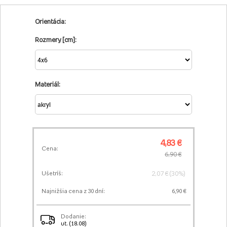
Orientácia:
Rozmery [cm]:
Materiál:
4,83 €
Cena:
6,90 €
2,07 € (30%)
Ušetríš:
Najnižšia cena z 30 dní:
6,90 €
Dodanie:
ut. (18.08)