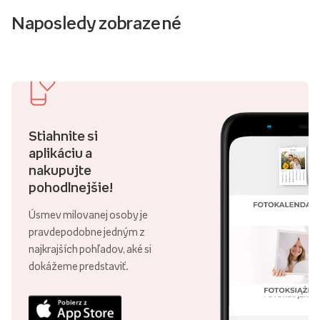
Naposledy zobrazené
Stiahnite si
aplikáciu a
nakupujte
pohodlnejšie!
Úsmev milovanej osoby je
pravdepodobne jedným z
najkrajších pohľadov, aké si
dokážeme predstaviť.