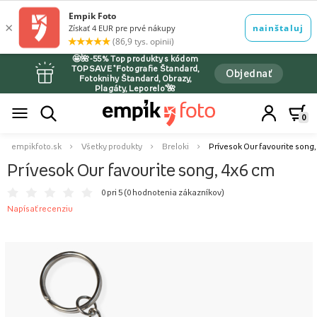
🤩🌺-55% Top produkty s kódom
TOPSAVE *Fotografie Štandard,
Objednať
Fotoknihy Štandard, Obrazy,
Plagáty, Leporelo*🌺
0
empikfoto.sk
Všetky produkty
Breloki
Prívesok Our favourite song,
Prívesok Our favourite song, 4x6 cm
0 pri 5 (
0 hodnotenia zákazníkov
)
Napísať recenziu