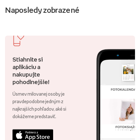
Naposledy zobrazené
Stiahnite si
aplikáciu a
nakupujte
pohodlnejšie!
Úsmev milovanej osoby je
pravdepodobne jedným z
najkrajších pohľadov, aké si
dokážeme predstaviť.