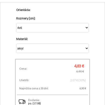
Orientácia:
Rozmery [cm]:
Materiál:
4,83 €
Cena:
6,90 €
2,07 € (30%)
Ušetríš:
Najnižšia cena z 30 dní:
6,90 €
Dodanie:
po. (17.08)