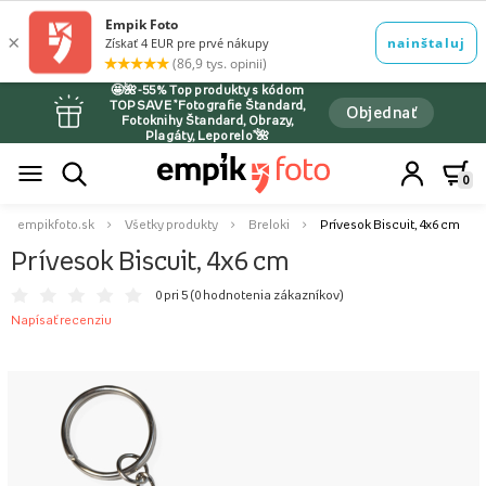
🤩🌺-55% Top produkty s kódom
TOPSAVE *Fotografie Štandard,
Objednať
Fotoknihy Štandard, Obrazy,
Plagáty, Leporelo*🌺
0
empikfoto.sk
Všetky produkty
Breloki
Prívesok Biscuit, 4x6 cm
Prívesok Biscuit, 4x6 cm
0 pri 5 (
0 hodnotenia zákazníkov
)
Napísať recenziu