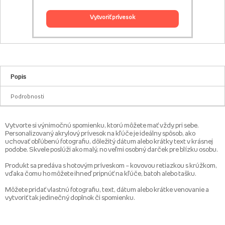
vytvoriť prívesok
Popis
Podrobnosti
Vytvorte si výnimočnú spomienku, ktorú môžete mať vždy pri sebe.
Personalizovaný akrylový prívesok na kľúče je ideálny spôsob, ako
uchovať obľúbenú fotografiu, dôležitý dátum alebo krátky text v krásnej
podobe. Skvele poslúži ako malý, no veľmi osobný darček pre blízku osobu.
Produkt sa predáva s hotovým príveskom – kovovou retiazkou s krúžkom,
vďaka čomu ho môžete ihneď pripnúť na kľúče, batoh alebo tašku.
Môžete pridať vlastnú fotografiu, text, dátum alebo krátke venovanie a
vytvoriť tak jedinečný doplnok či spomienku.