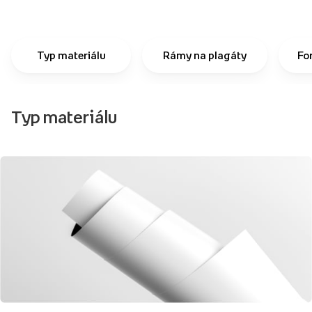
Typ materiálu
Rámy na plagáty
Fo
Typ materiálu