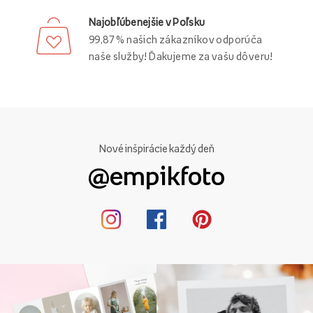
Najobľúbenejšie v Poľsku
99,87 % našich zákazníkov odporúča
naše služby! Ďakujeme za vašu dôveru!
Nové inšpirácie každý deň
@empikfoto