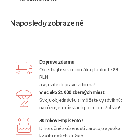
Naposledy zobrazené
Doprava zdarma
Objednajte si v minimálnej hodnote 89
PLN
a využite dopravu zdarma!
Viac ako 21 000 zberných miest
Svoju objednávku si môžete vyzdvihnúť
na rôznych miestach po celom Poľsku!
30 rokov Empik Foto!
Dlhoročné skúsenosti zaručujú vysokú
kvalitu našich služieb.