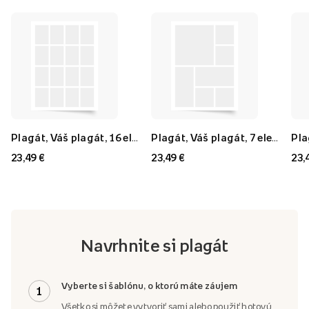
Plagát, Váš plagát, 16 elementov, 40x60
Plagát, Váš plagát, 7 elementov, 40x60
23,49 €
23,49 €
23,
Navrhnite si plagát
Vyberte si šablónu, o ktorú máte záujem
1
Všetko si môžete vytvoriť sami alebo použiť hotovú