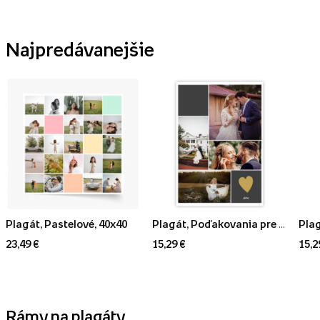
Najpredávanejšie
Plagát, Pastelové, 40x40
Plagát, Poďakovania pre rodičov, 30x40
23,49 €
15,29 €
15,2
Rámy na plagáty