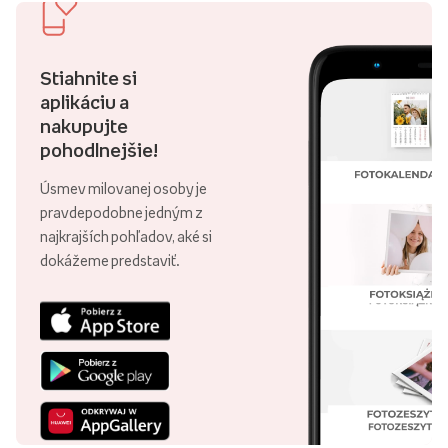
Stiahnite si
aplikáciu a
nakupujte
pohodlnejšie!
Úsmev milovanej osoby je
pravdepodobne jedným z
najkrajších pohľadov, aké si
dokážeme predstaviť.