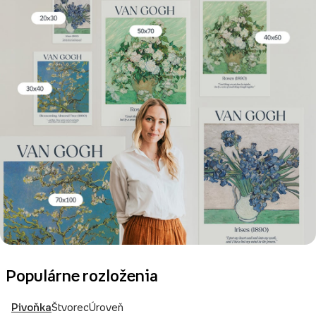
Populárne rozloženia
Pivoňka
Štvorec
Úroveň