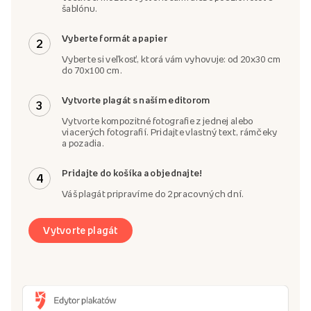
šablónu.
Vyberte formát a papier
2
Vyberte si veľkosť, ktorá vám vyhovuje: od 20x30 cm
do 70x100 cm.
Vytvorte plagát s naším editorom
3
Vytvorte kompozitné fotografie z jednej alebo
viacerých fotografií. Pridajte vlastný text, rámčeky
a pozadia.
Pridajte do košíka a objednajte!
4
Váš plagát pripravíme do 2 pracovných dní.
Vytvorte plagát