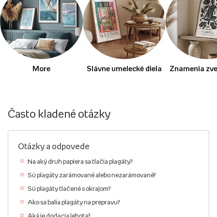
More
Slávne umelecké diela
Znamenia zve
Často kladené otázky
Otázky a odpovede
Na aký druh papiera sa tlačia plagáty?
Sú plagáty zarámované alebo nezarámované?
Sú plagáty tlačené s okrajom?
Ako sa balia plagáty na prepravu?
Aká je dodacia lehota?