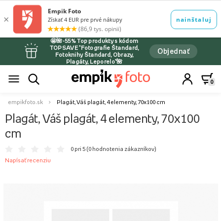
🤩🌺-55% Top produkty s kódom
TOPSAVE *Fotografie Štandard,
Objednať
Fotoknihy Štandard, Obrazy,
Plagáty, Leporelo*🌺
0
empikfoto.sk
Plagát, Váš plagát, 4 elementy, 70x100 cm
Plagát, Váš plagát, 4 elementy, 70x100
cm
0 pri 5 (
0 hodnotenia zákazníkov
)
Napísať recenziu