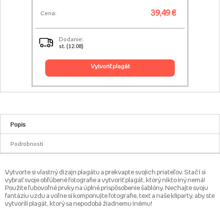
39,49 €
Cena:
Dodanie:
st. (12.08)
vytvoriť plagát
Popis
Podrobnosti
Vytvorte si vlastný dizajn plagátu a prekvapte svojich priateľov. Stačí si
vybrať svoje obľúbené fotografie a vytvoriť plagát, ktorý nikto iný nemá!
Použite ľubovoľné prvky na úplné prispôsobenie šablóny. Nechajte svoju
fantáziu uzdu a voľne si komponujte fotografie, text a naše kliparty, aby ste
vytvorili plagát, ktorý sa nepodobá žiadnemu inému!