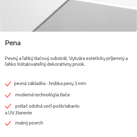
Pena
Pevný a ľahký tlačový substrát. Vytvára esteticky príjemný a
ľahko inštalovateľný dekoratívny prvok.
pevná základňa - hrúbka peny 3 mm
moderná technológia tlače
potlač odolná voči poškriabaniu
a UV žiarenie
matný povrch