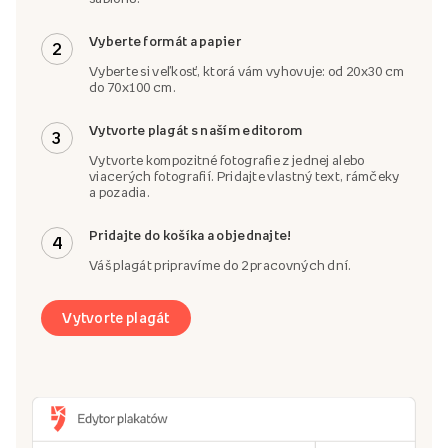
Vyberte formát a papier
2
Vyberte si veľkosť, ktorá vám vyhovuje: od 20x30 cm
do 70x100 cm.
Vytvorte plagát s naším editorom
3
Vytvorte kompozitné fotografie z jednej alebo
viacerých fotografií. Pridajte vlastný text, rámčeky
a pozadia.
Pridajte do košíka a objednajte!
4
Váš plagát pripravíme do 2 pracovných dní.
Vytvorte plagát