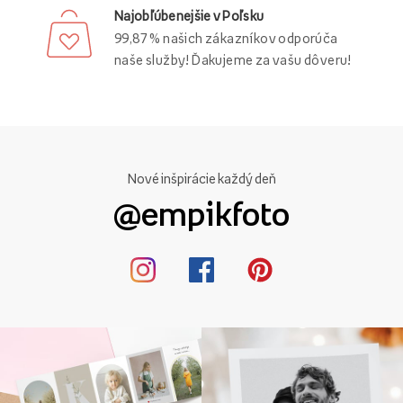
Najobľúbenejšie v Poľsku
99,87 % našich zákazníkov odporúča
naše služby! Ďakujeme za vašu dôveru!
Nové inšpirácie každý deň
@empikfoto