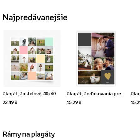
Najpredávanejšie
Plagát, Pastelové, 40x40
Plagát, Poďakovania pre rodičov, 30x40
23,49 €
15,29 €
15,2
Rámy na plagáty