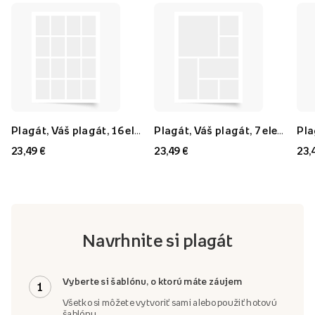
Plagát, Váš plagát, 16 elementov, 40x60
Plagát, Váš plagát, 7 elementov, 40x60
23,49 €
23,49 €
23,
Navrhnite si plagát
Vyberte si šablónu, o ktorú máte záujem
1
Všetko si môžete vytvoriť sami alebo použiť hotovú
šablónu.