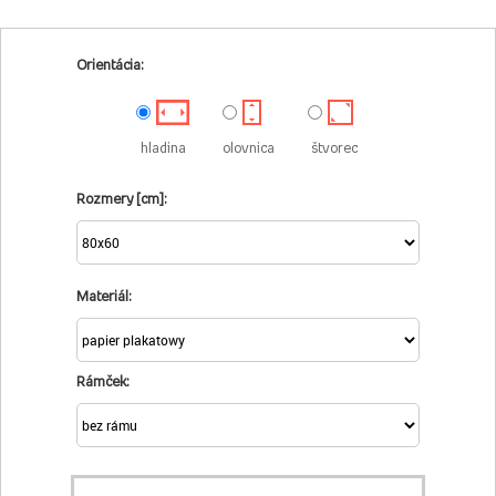
Orientácia:
hladina
olovnica
štvorec
Rozmery [cm]:
Materiál:
Rámček: