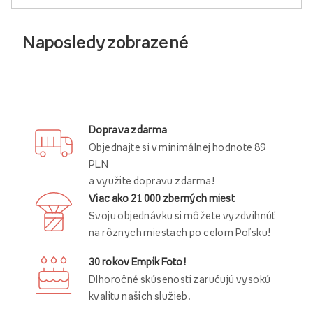
Naposledy zobrazené
Doprava zdarma
Objednajte si v minimálnej hodnote 89
PLN
a využite dopravu zdarma!
Viac ako 21 000 zberných miest
Svoju objednávku si môžete vyzdvihnúť
na rôznych miestach po celom Poľsku!
30 rokov Empik Foto!
Dlhoročné skúsenosti zaručujú vysokú
kvalitu našich služieb.