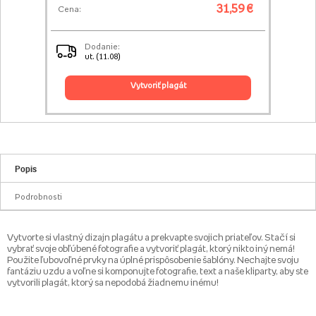
31,59 €
Cena:
Dodanie:
ut. (11.08)
vytvoriť plagát
Popis
Podrobnosti
Vytvorte si vlastný dizajn plagátu a prekvapte svojich priateľov. Stačí si
vybrať svoje obľúbené fotografie a vytvoriť plagát, ktorý nikto iný nemá!
Použite ľubovoľné prvky na úplné prispôsobenie šablóny. Nechajte svoju
fantáziu uzdu a voľne si komponujte fotografie, text a naše kliparty, aby ste
vytvorili plagát, ktorý sa nepodobá žiadnemu inému!