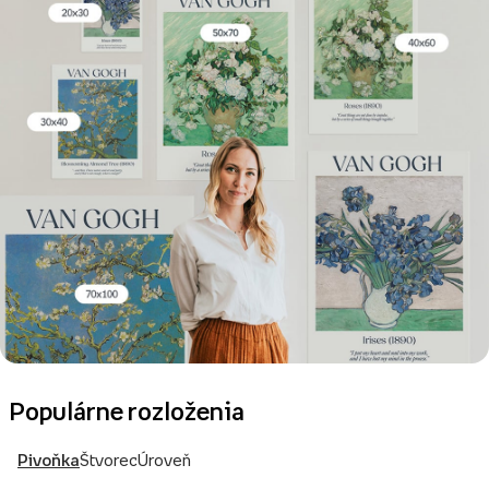
Populárne rozloženia
Pivoňka
Štvorec
Úroveň