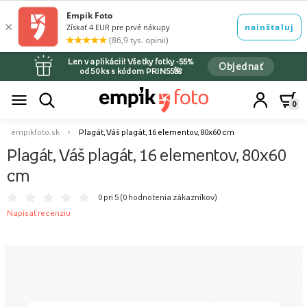
Len v aplikácii! Všetky fotky -55%
Objednať
od 50 ks s kódom PRIN55🌺
0
empikfoto.sk
Plagát, Váš plagát, 16 elementov, 80x60 cm
Plagát, Váš plagát, 16 elementov, 80x60
cm
0 pri 5 (
0 hodnotenia zákazníkov
)
Napísať recenziu