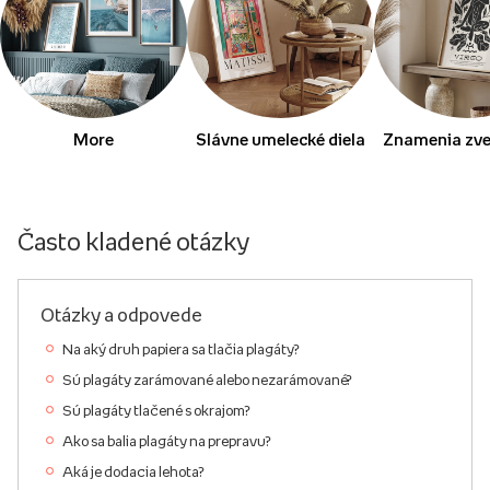
More
Slávne umelecké diela
Znamenia zve
Často kladené otázky
Otázky a odpovede
Na aký druh papiera sa tlačia plagáty?
Sú plagáty zarámované alebo nezarámované?
Sú plagáty tlačené s okrajom?
Ako sa balia plagáty na prepravu?
Aká je dodacia lehota?