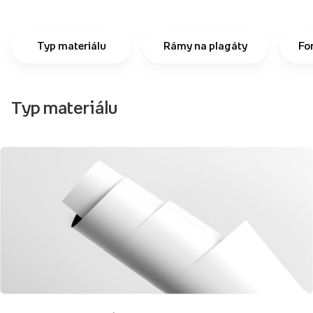
Typ materiálu
Rámy na plagáty
Fo
Typ materiálu