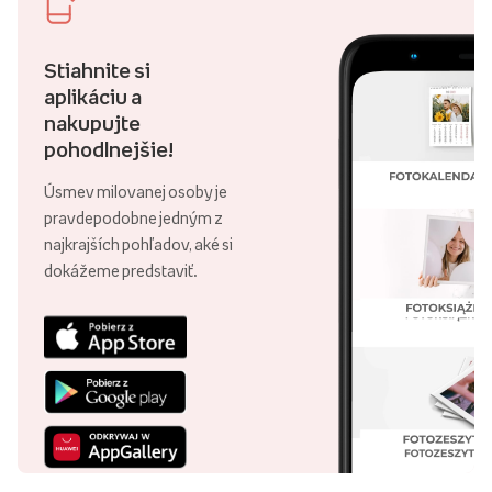
Stiahnite si
aplikáciu a
nakupujte
pohodlnejšie!
Úsmev milovanej osoby je
pravdepodobne jedným z
najkrajších pohľadov, aké si
dokážeme predstaviť.