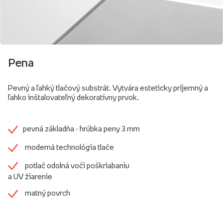
Pena
Pevný a ľahký tlačový substrát. Vytvára esteticky príjemný a
ľahko inštalovateľný dekoratívny prvok.
pevná základňa - hrúbka peny 3 mm
moderná technológia tlače
potlač odolná voči poškriabaniu
a UV žiarenie
matný povrch