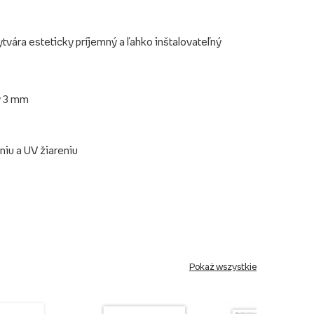
ytvára esteticky príjemný a ľahko inštalovateľný
y 3 mm
niu a UV žiareniu
Pokaż wszystkie