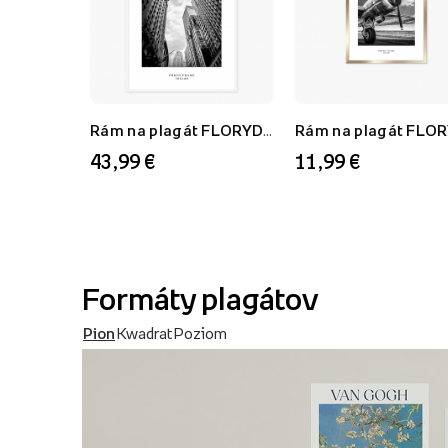
Rám na plagát FLORYDA AF, biely, 70x100 cm
43,99 €
11,99 €
Formáty plagátov
Pion
Kwadrat
Poziom