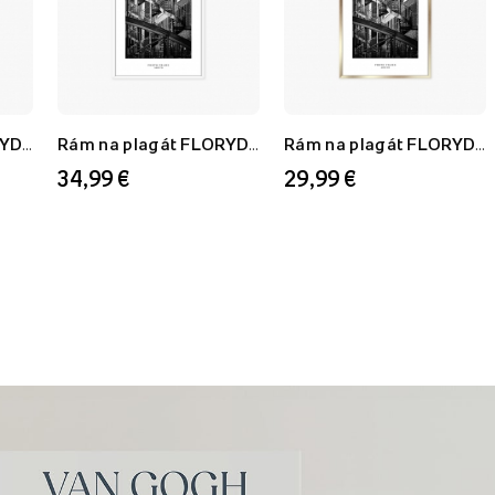
Rám na plagát FLORYDA AU, zlatý, 21x30 cm
Rám na plagát FLORYDA AF, biely, 60x80 cm
Rám na plagát FLORYDA AU, zlatý, 50x70 cm
34,99 €
29,99 €