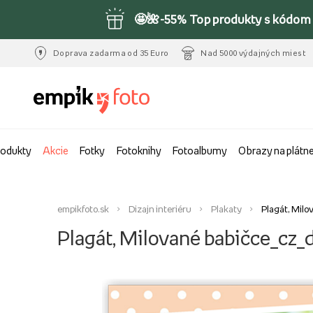
🤩🌺-55% Top produkty s kódom 
Doprava zadarma od 35 Euro
Nad 5000 výdajných miest
rodukty
Akcie
Fotky
Fotoknihy
Fotoalbumy
Obrazy na plátn
empikfoto.sk
Dizajn interiéru
Plakaty
Plagát, Mil
Plagát, Milované babičce_cz