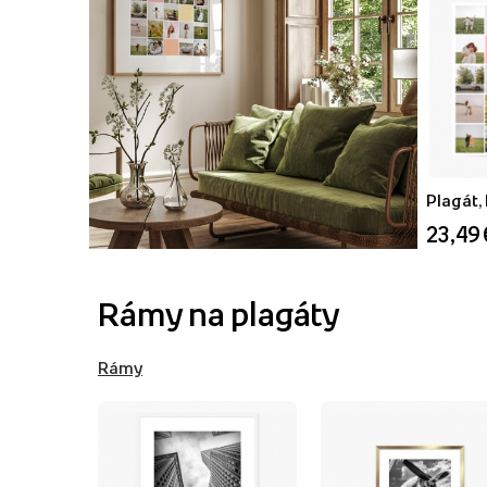
Plagát,
23,49 
Rámy na plagáty
Rámy