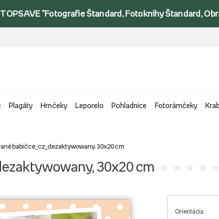
TOPSAVE *Fotografie Štandard, Fotoknihy Štandard, Obraz
e
Plagáty
Hrnčeky
Leporelo
Pohladnice
Fotorámčeky
Kra
ované babičce_cz_dezaktywowany, 30x20 cm
_dezaktywowany, 30x20 cm
Orientácia: