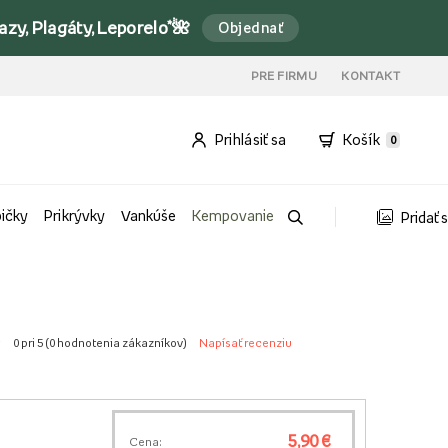
y, Plagáty, Leporelo*🌺
Objednať
PRE FIRMU
KONTAKT
Prihlásiť sa
Košík
0
bičky
Prikrývky
Vankúše
Kempovanie
Pridať 
0 pri 5 (
0 hodnotenia zákazníkov
)
Napísať recenziu
5,90 €
Cena: