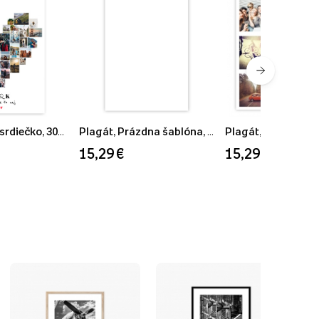
Plagát, Insta srdiečko, 30x40
Plagát, Prázdna šablóna, 30x40
Plagát, Instaplagá
15,29 €
15,29 €