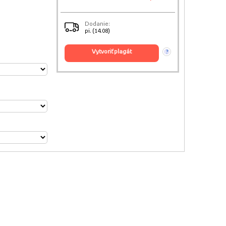
Dodanie:
pi. (14.08)
vytvoriť plagát
?