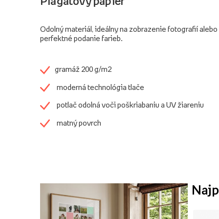
Plagátový papier
Odolný materiál, ideálny na zobrazenie fotografií alebo 
perfektné podanie farieb.
gramáž 200 g/m2
moderná technológia tlače
potlač odolná voči poškriabaniu a UV žiareniu
matný povrch
Najp