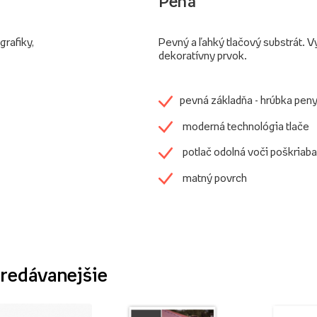
Pena
grafiky,
Pevný a ľahký tlačový substrát. V
dekoratívny prvok.
pevná základňa - hrúbka pen
moderná technológia tlače
potlač odolná voči poškriaba
matný povrch
redávanejšie