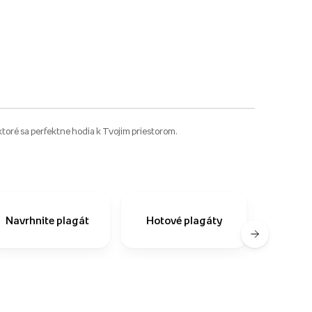
oré sa perfektne hodia k Tvojim priestorom.
Čast
Navrhnite plagát
Hotové plagáty
o