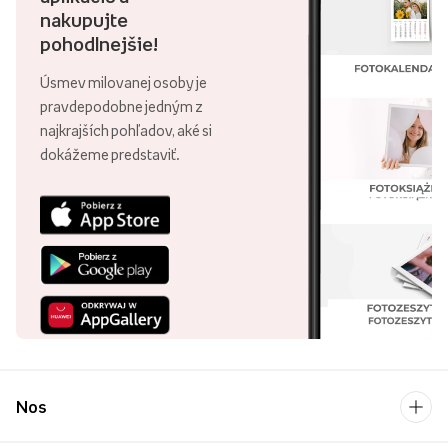
nakupujte
pohodlnejšie!
Úsmev milovanej osoby je
pravdepodobne jedným z
najkrajších pohľadov, aké si
dokážeme predstaviť.
Nos