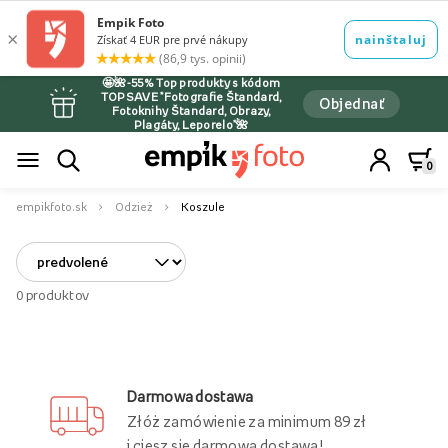
🤩🌺-55% Top produkty s kódom
TOPSAVE *Fotografie Štandard,
Objednať
Fotoknihy Štandard, Obrazy,
Plagáty, Leporelo*🌺
0
empikfoto.sk
Odzież
Koszule
0
produktov
Darmowa dostawa
Złóż zamówienie za minimum 89 zł
i ciesz się darmową dostawą!