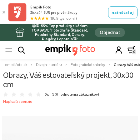
🤩🌺-55% Top produkty s kódom
TOPSAVE *Fotografie Štandard,
Objednať
Fotoknihy Štandard, Obrazy,
Plagáty, Leporelo*🌺
0
empikfoto.sk
Dizajn interiéru
Fotografické snímky
Obrazy, Váš est
Obrazy, Váš estovateľský projekt, 30x30
cm
0 pri 5 (
0 hodnotenia zákazníkov
)
Napísať recenziu