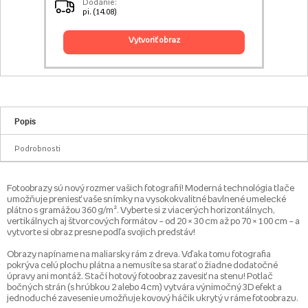
Dodanie:
pi. (14.08)
vytvoriť obraz
Popis
Podrobnosti
Fotoobrazy sú nový rozmer vašich fotografií! Moderná technológia tlače
umožňuje preniesť vaše snímky na vysokokvalitné bavlnené umelecké
plátno s gramážou 360 g/m². Vyberte si z viacerých horizontálnych,
vertikálnych aj štvorcových formátov – od 20 × 30 cm až po 70 × 100 cm – a
vytvorte si obraz presne podľa svojich predstáv!
Obrazy napíname na maliarsky rám z dreva. Vďaka tomu fotografia
pokrýva celú plochu plátna a nemusíte sa starať o žiadne dodatočné
úpravy ani montáž. Stačí hotový fotoobraz zavesiť na stenu! Potlač
bočných strán (s hrúbkou 2 alebo 4 cm) vytvára výnimočný 3D efekt a
jednoduché zavesenie umožňuje kovový háčik ukrytý v ráme fotoobrazu.