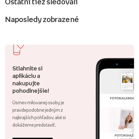
Ostatní tiež sledovali
Naposledy zobrazené
Stiahnite si
aplikáciu a
nakupujte
pohodlnejšie!
Úsmev milovanej osoby je
pravdepodobne jedným z
najkrajších pohľadov, aké si
dokážeme predstaviť.