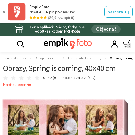
Len v aplikácii! Všetky fotky -55%
Objednať
od 50 ks s kódom PRIN55🌺
0
empikfoto.sk
Dizajn interiéru
Fotografické snímky
Obrazy, Spring 
Obrazy, Spring is coming, 40x40 cm
0 pri 5 (
0 hodnotenia zákazníkov
)
Napísať recenziu