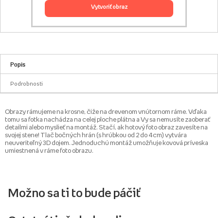
vytvoriť obraz
Popis
Podrobnosti
Obrazy rámujeme na krosne, čiže na drevenom vnútornom ráme. Vďaka
tomu sa fotka nachádza na celej ploche plátna a Vy sa nemusíte zaoberať
detailmi alebo myslieť na montáž. Stačí, ak hotový foto obraz zavesíte na
svojej stene! Tlač bočných hrán (s hrúbkou od 2 do 4 cm) vytvára
neuveriteľný 3D dojem. Jednoduchú montáž umožňuje kovová príveska
umiestnená v ráme foto obrazu.
Možno sa ti to bude páčiť