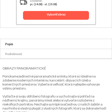
Dodanie:
pi. (14.08) - st. (19.08)
vytvoriť obraz
Popis
Podrobnosti
OBRAZY PANORAMATICKÉ
Ponúkame jedinečné panoramatické snímky, ktoré sú ideálne na
zdobenie moderných interiérov, kancelárií, obývacích izieb a
komerčných priestorov. Vyberte si veľkosť, ktorá najlepšie vyhovuje
vášmu priestoru.
Vytlačte si svoju obľúbenú fotografiu a vychutnajte si pohľad na
nádhernú krajinu, panorámy miest alebo si vytvorte rozloženie z
niekoľkých portrétov. Nechajte sa inšpirovať jednou z našich šablón a
navrhnite si vlastný plagát z vlastných fotografií, ktorý sa dokonale hodí