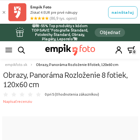
🤩🌺-55% Top produkty s kódom
TOPSAVE *Fotografie Štandard,
Objednať
Fotoknihy Štandard, Obrazy,
Plagáty, Leporelo*🌺
0
empikfoto.sk
Obrazy, Panoráma Rozloženie 8 fotiek, 120x60 cm
Obrazy, Panoráma Rozloženie 8 fotiek,
120x60 cm
0 pri 5 (
0 hodnotenia zákazníkov
)
Napísať recenziu