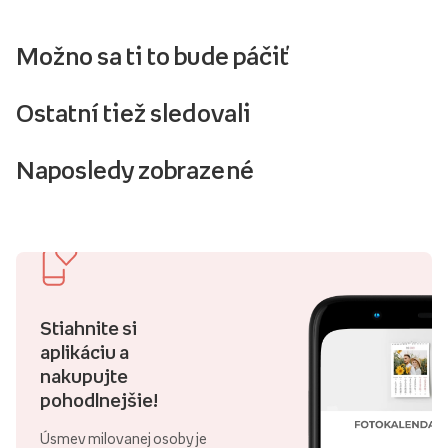
Možno sa ti to bude páčiť
Ostatní tiež sledovali
Naposledy zobrazené
Stiahnite si
aplikáciu a
nakupujte
pohodlnejšie!
Úsmev milovanej osoby je