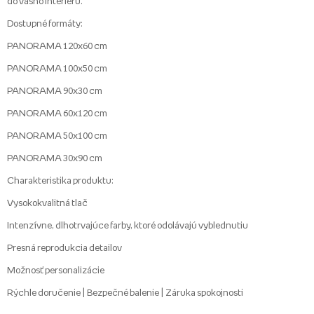
do vášho interiéru.
Dostupné formáty:
PANORAMA 120x60 cm
PANORAMA 100x50 cm
PANORAMA 90x30 cm
PANORAMA 60x120 cm
PANORAMA 50x100 cm
PANORAMA 30x90 cm
Charakteristika produktu:
Vysokokvalitná tlač
Intenzívne, dlhotrvajúce farby, ktoré odolávajú vyblednutiu
Presná reprodukcia detailov
Možnosť personalizácie
Rýchle doručenie | Bezpečné balenie | Záruka spokojnosti