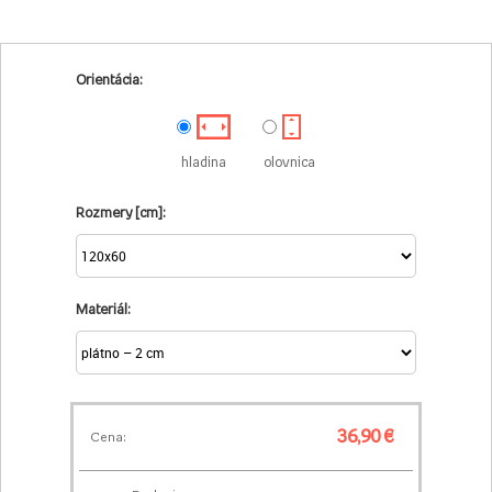
Orientácia:
hladina
olovnica
Rozmery [cm]:
Materiál:
36,90 €
Cena: