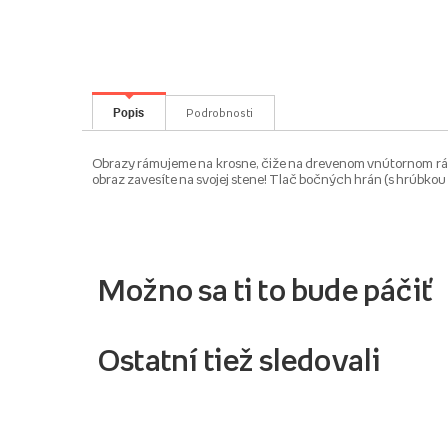
Popis
Podrobnosti
Obrazy rámujeme na krosne, čiže na drevenom vnútornom ráme.
obraz zavesíte na svojej stene! Tlač bočných hrán (s hrúbk
Možno sa ti to bude páčiť
Ostatní tiež sledovali