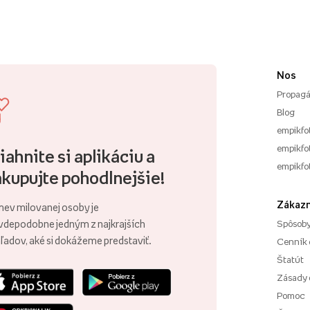
Nos
Propagá
Blog
empikfo
empikfot
iahnite si aplikáciu a
empikfo
kupujte pohodlnejšie!
Zákazn
ev milovanej osoby je
vdepodobne jedným z najkrajších
Spôsoby
ľadov, aké si dokážeme predstaviť.
Cenník 
Štatút
Zásady 
Pomoc