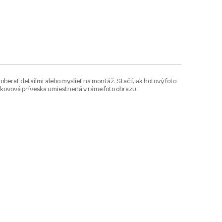
erať detailmi alebo myslieť na montáž. Stačí, ak hotový foto
kovová príveska umiestnená v ráme foto obrazu.