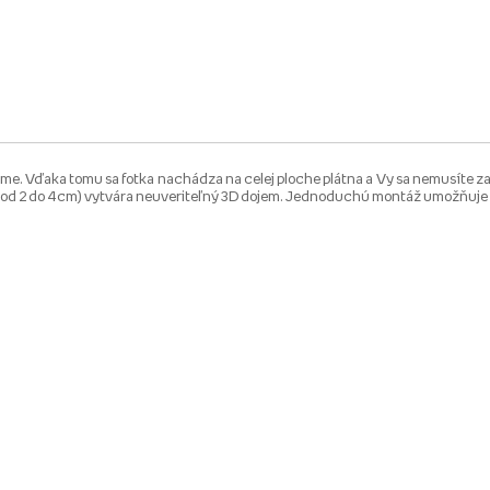
 Vďaka tomu sa fotka nachádza na celej ploche plátna a Vy sa nemusíte zaob
ou od 2 do 4 cm) vytvára neuveriteľný 3D dojem. Jednoduchú montáž umožňuje 