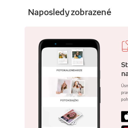
Naposledy zobrazené
St
na
Úsm
pra
poh