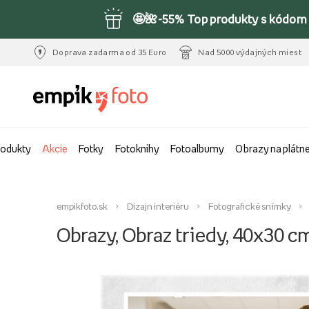
🤩🌺-55% Top produkty s kódom 
Doprava zadarma od 35 Euro
Nad 5000 výdajných miest
rodukty
Akcie
Fotky
Fotoknihy
Fotoalbumy
Obrazy na plátn
empikfoto.sk
Dizajn interiéru
Fotografické snímky
Obrazy, Obraz triedy, 40x30 c