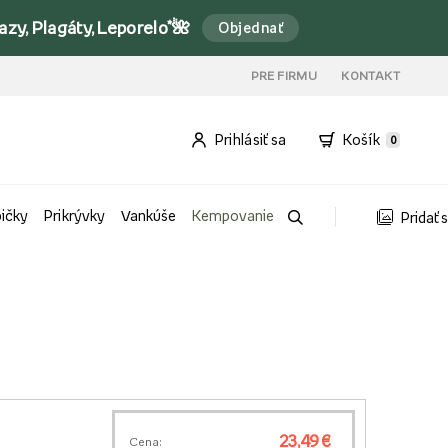
y, Plagáty, Leporelo*🌺
Objednať
PRE FIRMU
KONTAKT
Prihlásiť sa
Košík
0
bičky
Prikrývky
Vankúše
Kempovanie
Pridať 
23,49 €
Cena: