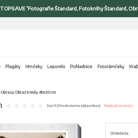
TOPSAVE *Fotografie Štandard, Fotoknihy Štandard, Obraz
e
Plagáty
Hrnčeky
Leporelo
Pohladnice
Fotorámčeky
Kra
Obrazy, Obraz triedy, 40x30 cm
m
0 pri 5 (
0 hodnotenia zákazníkov
)
Napísať recenziu
Orientácia: