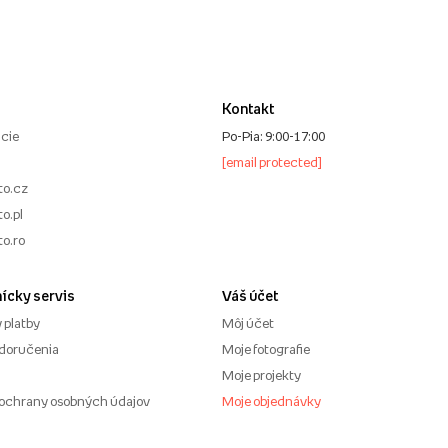
Kontakt
cie
Po-Pia: 9:00-17:00
[email protected]
to.cz
o.pl
to.ro
ícky servis
Váš účet
 platby
Môj účet
doručenia
Moje fotografie
Moje projekty
ochrany osobných údajov
Moje objednávky