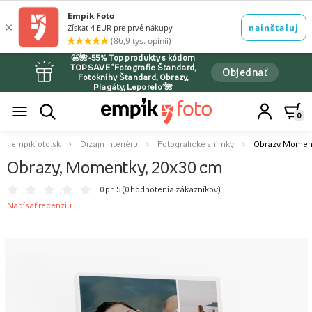
🤩🌺-55% Top produkty s kódom
TOPSAVE *Fotografie Štandard,
Objednať
Fotoknihy Štandard, Obrazy,
Plagáty, Leporelo*🌺
0
empikfoto.sk
Dizajn interiéru
Fotografické snímky
Obrazy, Moment
Obrazy, Momentky, 20x30 cm
0 pri 5 (
0 hodnotenia zákazníkov
)
Napísať recenziu