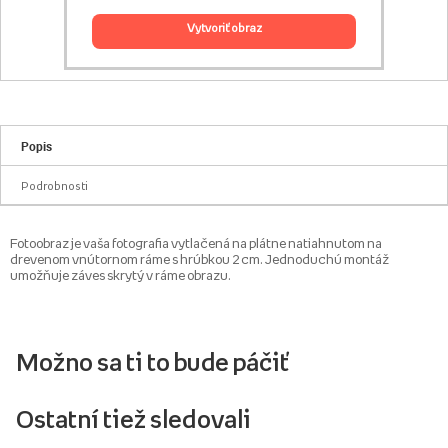
vytvoriť obraz
Popis
Podrobnosti
Fotoobraz je vaša fotografia vytlačená na plátne natiahnutom na
drevenom vnútornom ráme s hrúbkou 2 cm. Jednoduchú montáž
umožňuje záves skrytý v ráme obrazu.
Možno sa ti to bude páčiť
Ostatní tiež sledovali