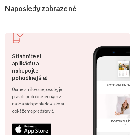
Naposledy zobrazené
Stiahnite si
aplikáciu a
nakupujte
pohodlnejšie!
Úsmev milovanej osoby je
pravdepodobne jedným z
najkrajších pohľadov, aké si
dokážeme predstaviť.