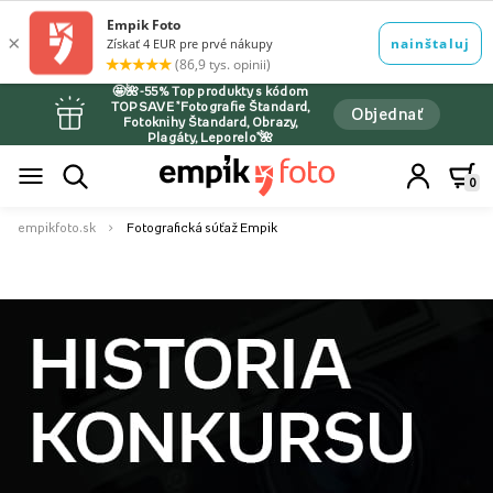
🤩🌺-55% Top produkty s kódom
TOPSAVE *Fotografie Štandard,
Objednať
Fotoknihy Štandard, Obrazy,
Plagáty, Leporelo*🌺
0
empikfoto.sk
Fotografická súťaž Empik