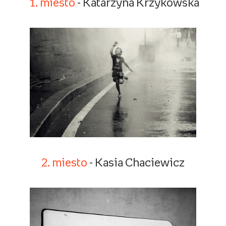
1. miesto
- Katarzyna Krzykowská
2. miesto
- Kasia Chaciewicz