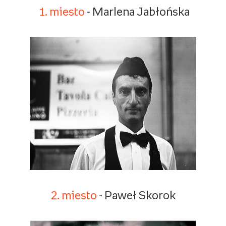
1. miesto
- Marlena Jabłońska
2. miesto
- Paweł Skorok