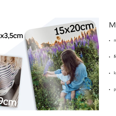
M
f
k
p