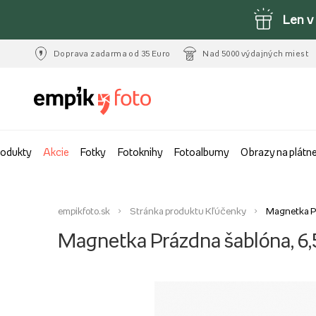
Len v
Doprava zadarma od 35 Euro
Nad 5000 výdajných miest
rodukty
Akcie
Fotky
Fotoknihy
Fotoalbumy
Obrazy na plátn
empikfoto.sk
Stránka produktu Kľúčenky
Magnetka Pr
Magnetka Prázdna šablóna, 6,