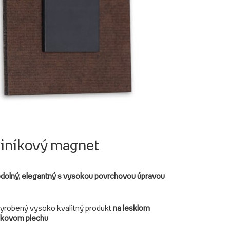
liníkový magnet
dolný, elegantný s vysokou povrchovou úpravou
yrobený vysoko kvalitný produkt
na lesklom
níkovom plechu