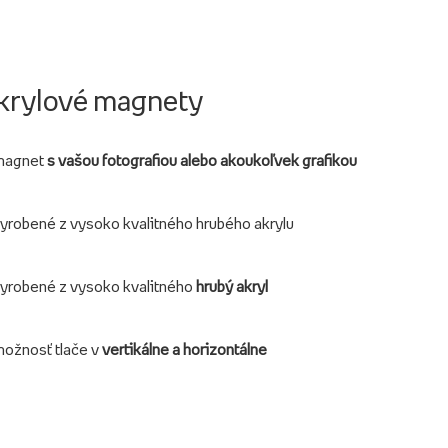
krylové magnety
magnet
s vašou fotografiou alebo akoukoľvek grafikou
yrobené z vysoko kvalitného hrubého akrylu
yrobené z vysoko kvalitného
hrubý akryl
ožnosť tlače v
vertikálne a horizontálne