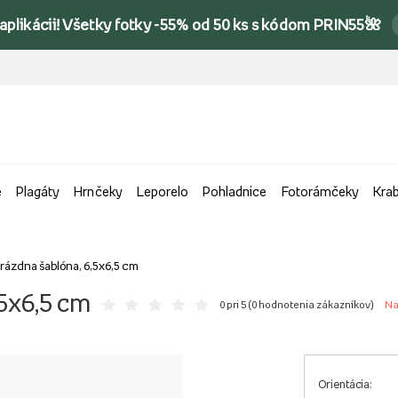
 aplikácii! Všetky fotky -55% od 50 ks s kódom PRIN55🌺
e
Plagáty
Hrnčeky
Leporelo
Pohladnice
Fotorámčeky
Kra
ázdna šablóna, 6,5x6,5 cm
5x6,5 cm
0 pri 5 (
0 hodnotenia zákazníkov
)
Na
Orientácia: