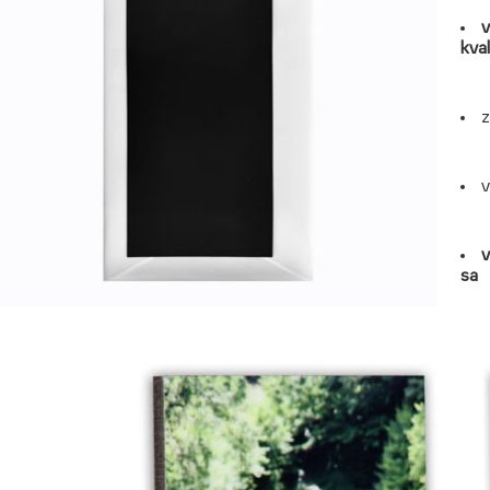
v
kval
z
v
v
sa