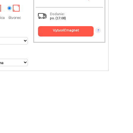
Dodanie:
ica
štvorec
po. (17.08)
vytvoriť magnet
?