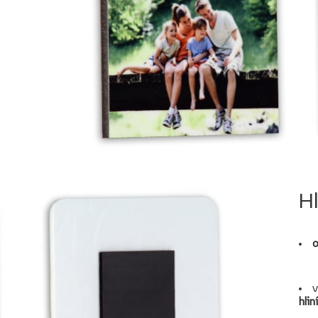
H
o
v
hli