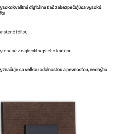
ysokokvalitná digitálna tlač zabezpečujúca vysokú
itu
aistené fóliou
yrobené z najkvalitnejšieho kartónu
yznačuje sa veľkou odolnosťou a pevnosťou, neohýba