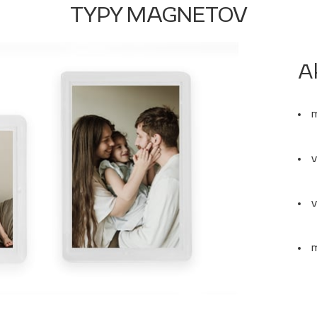
TYPY MAGNETOV
A
v
v
m