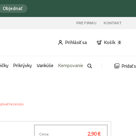
Objednať
PRE FIRMU
KONTAKT
Prihlásiť sa
Košík
0
bičky
Prikrývky
Vankúše
Kempovanie
Pridať 
písať recenziu
2,90 €
Cena: