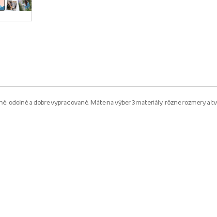
é, odolné a dobre vypracované. Máte na výber 3 materiály, rôzne rozmery a tv