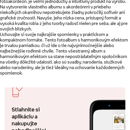
fotoakordeón, je veľmi jednoduchý a intuitívny produkt na výrobu.
Na vytvorenie vlastného albumu s akordeónmi v priebehu
niekoľkých okamihov nepotrebujete žiadny pokročilý softvér ani
grafické zručnosti. Navyše, jeho nízka cena, prístupný formát a
vysoká kvalita robia z jeho tvorby radosť nielen pre seba, ale aj pre
svojich blízkych.
Uchovajte si svoje najkrajšie spomienky v praktickom a
kompaktnom formáte. Tento fotoalbum s harmonikovým efektom
je trvalou pamiatkou, či už ide o tie najvýnimočnejšie alebo
najbežnejšie rodinné chvíle. Tento všestranný album s
harmonikovým efektom sa stane nepostrádateľným spoločníkom
na všetky dôležité udalosti, ako sú svadby, narodenia, stužkové
alebo narodeniny, ale je tiež ideálny na uchovanie každodenných
spomienok.
Stiahnite si
aplikáciu a
nakupujte