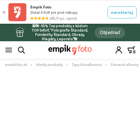
🤩🌺-55% Top produkty s kódom
TOPSAVE *Fotografie Štandard,
Objednať
Fotoknihy Štandard, Obrazy,
Plagáty, Leporelo*🌺
0
empikfoto.sk
Všetky produkty
Typy fotoalbumov
Drevené albumy