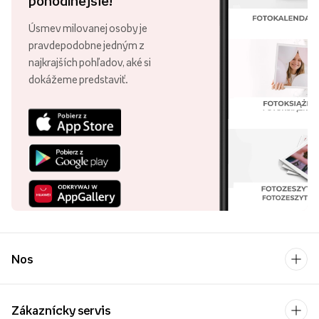
pohodlnejšie!
Úsmev milovanej osoby je
pravdepodobne jedným z
najkrajších pohľadov, aké si
dokážeme predstaviť.
Nos
Zákaznícky servis