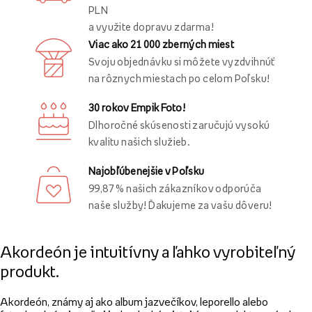
PLN
a využite dopravu zdarma!
Viac ako 21 000 zberných miest
Svoju objednávku si môžete vyzdvihnúť
na rôznych miestach po celom Poľsku!
30 rokov Empik Foto!
Dlhoročné skúsenosti zaručujú vysokú
kvalitu našich služieb.
Najobľúbenejšie v Poľsku
99,87 % našich zákazníkov odporúča
naše služby! Ďakujeme za vašu dôveru!
Akordeón je intuitívny a ľahko vyrobiteľný
produkt.
Akordeón, známy aj ako album jazvečíkov, leporello alebo