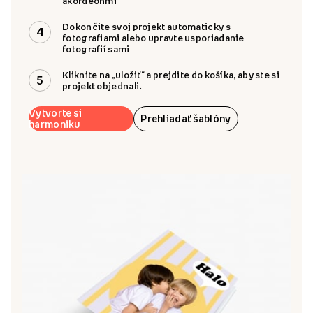
akordeónmi
Dokončite svoj projekt automaticky s
4
fotografiami alebo upravte usporiadanie
fotografií sami
Kliknite na „uložiť“ a prejdite do košíka, aby ste si
5
projekt objednali.
Vytvorte si
Prehliadať šablóny
harmoniku