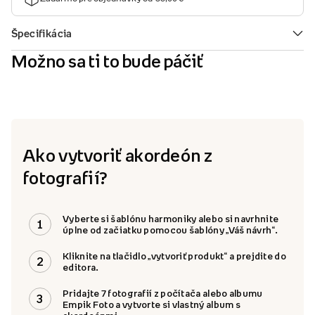
Možno sa ti to bude páčiť
Ako vytvoriť akordeón z
fotografií?
Vyberte si šablónu harmoniky alebo si navrhnite
1
úplne od začiatku pomocou šablóny „Váš návrh“.
Kliknite na tlačidlo „vytvoriť produkt“ a prejdite do
2
editora.
Pridajte 7 fotografií z počítača alebo albumu
3
Empik Foto a vytvorte si vlastný album s