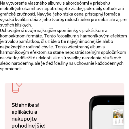
Na vytvorenie vlastného albumu s akordeónmi v priebehu
niekoľkých okamihov nepotrebujete žiadny pokročilý softvér ani
grafické zručnosti. Navyše, jeho nízka cena, prístupný formát a
vysoká kvalita robia z jeho tvorby radosť nielen pre seba, ale aj pre
svojich blízkych.
Uchovajte si svoje najkrajšie spomienky v praktickom a
kompaktnom formáte. Tento fotoalbum s harmonikovým efektom
je trvalou pamiatkou, či už ide o tie najvýnimočnejšie alebo
najbežnejšie rodinné chvíle. Tento všestranný album s
harmonikovým efektom sa stane nepostrádateľným spoločníkom
na všetky dôležité udalosti, ako sú svadby, narodenia, stužkové
alebo narodeniny, ale je tiež ideálny na uchovanie každodenných
spomienok.
Stiahnite si
aplikáciu a
nakupujte
pohodlnejšie!