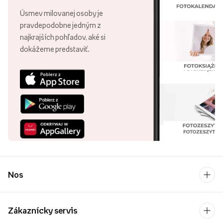
Úsmev milovanej osoby je
pravdepodobne jedným z
najkrajších pohľadov, aké si
dokážeme predstaviť.
Nos
Zákaznícky servis