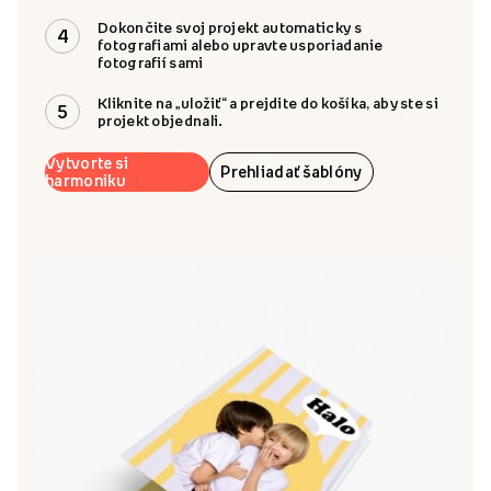
Dokončite svoj projekt automaticky s
4
fotografiami alebo upravte usporiadanie
fotografií sami
Kliknite na „uložiť“ a prejdite do košíka, aby ste si
5
projekt objednali.
Vytvorte si
Prehliadať šablóny
harmoniku