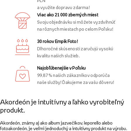
PLN
a využite dopravu zdarma!
Viac ako 21 000 zberných miest
Svoju objednávku si môžete vyzdvihnúť
na rôznych miestach po celom Poľsku!
30 rokov Empik Foto!
Dlhoročné skúsenosti zaručujú vysokú
kvalitu našich služieb.
Najobľúbenejšie v Poľsku
99,87 % našich zákazníkov odporúča
naše služby! Ďakujeme za vašu dôveru!
Akordeón je intuitívny a ľahko vyrobiteľný
produkt.
Akordeón, známy aj ako album jazvečíkov, leporello alebo
fotoakordeón, je veľmi jednoduchý a intuitívny produkt na výrobu.