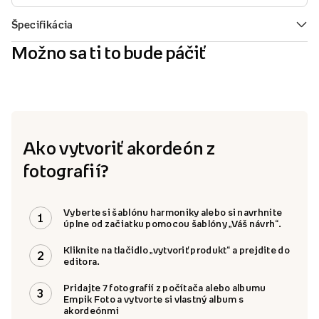
Možno sa ti to bude páčiť
Ako vytvoriť akordeón z
fotografií?
Vyberte si šablónu harmoniky alebo si navrhnite
1
úplne od začiatku pomocou šablóny „Váš návrh“.
Kliknite na tlačidlo „vytvoriť produkt“ a prejdite do
2
editora.
Pridajte 7 fotografií z počítača alebo albumu
3
Empik Foto a vytvorte si vlastný album s
akordeónmi