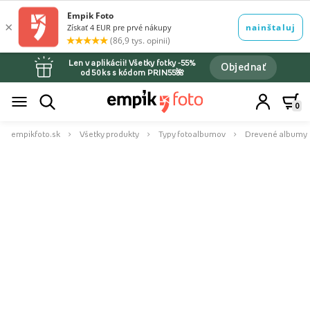
Len v aplikácii! Všetky fotky -55%
Objednať
od 50 ks s kódom PRIN55🌺
0
empikfoto.sk
Všetky produkty
Typy fotoalbumov
Drevené albumy