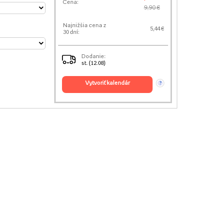
Cena:
9,90 €
Najnižšia cena z
5,44 €
30 dní:
Dodanie:
st. (12.08)
vytvoriť kalendár
?