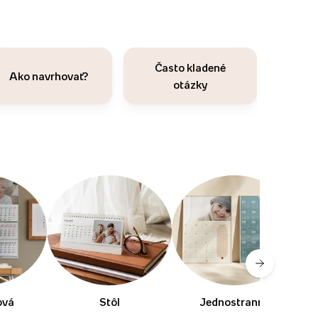
Často kladené
Ako navrhovať?
otázky
ová
Stôl
Jednostranné