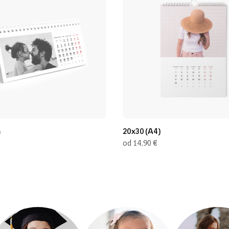
m
20x30 (A4)
€
od 14,90