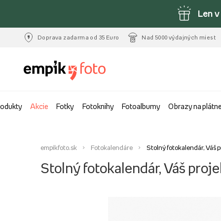
Len v
Doprava zadarma od 35 Euro
Nad 5000 výdajných miest
rodukty
Akcie
Fotky
Fotoknihy
Fotoalbumy
Obrazy na plátn
empikfoto.sk
Fotokalendáre
Stolný fotokalendár, Váš p
Stolný fotokalendár, Váš proje