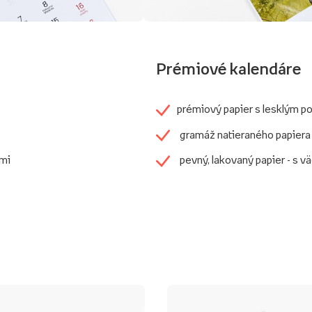
Prémiové kalendáre
prémiový papier s lesklým 
gramáž natieraného papiera
ami
pevný, lakovaný papier - s v