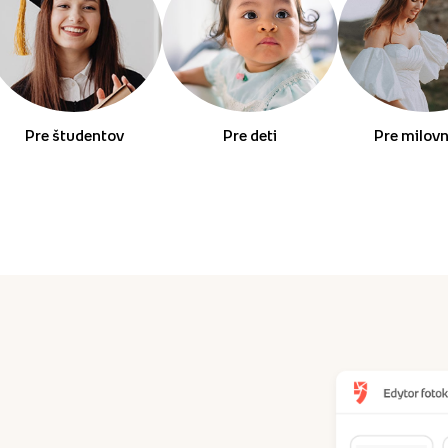
Pre študentov
Pre deti
Pre milov