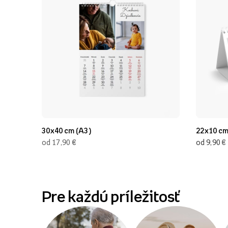
30x40 cm (A3)
22x10 c
€
€
od 17,90
od 9,90
Pre každú príležitosť