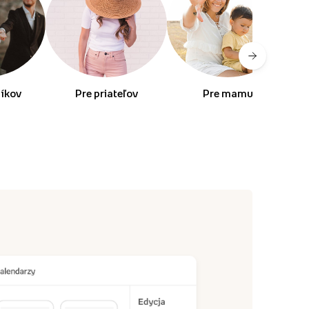
níkov
Pre priateľov
Pre mamu