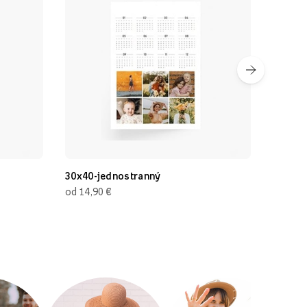
30x40-jednostranný
30x20 cm (
€
€
od 14,90
od 14,90