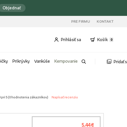
Objednať
PRE FIRMU
KONTAKT
Prihlásiť sa
Košík
0
bičky
Prikrývky
Vankúše
Kempovanie
Pridať 
 pri 5 (
0 hodnotenia zákazníkov
)
Napísať recenziu
5,44 €