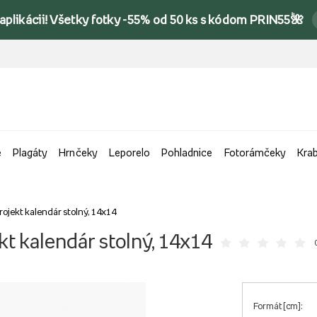
 aplikácii! Všetky fotky -55% od 50 ks s kódom PRIN55🌺
e
Plagáty
Hrnčeky
Leporelo
Pohladnice
Fotorámčeky
Kra
rojekt kalendár stolný, 14x14
kt kalendár stolný, 14x14
0
Formát [cm]: