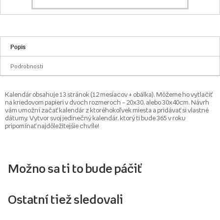
Popis
Podrobnosti
Kalendár obsahuje 13 stránok (12 mesiacov + obálka). Môžeme ho vytlačiť
na kriedovom papieri v dvoch rozmeroch – 20x30, alebo 30x40cm. Návrh
vám umožní začať kalendár z ktoréhokoľvek miesta a pridávať si vlastné
dátumy. Vytvor svoj jedinečný kalendár, ktorý ti bude 365 v roku
pripomínať najdôležitejšie chvíle!
Možno sa ti to bude páčiť
Ostatní tiež sledovali