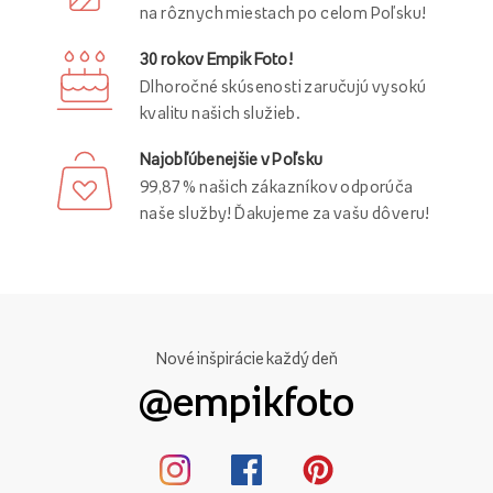
na rôznych miestach po celom Poľsku!
30 rokov Empik Foto!
Dlhoročné skúsenosti zaručujú vysokú
kvalitu našich služieb.
Najobľúbenejšie v Poľsku
99,87 % našich zákazníkov odporúča
naše služby! Ďakujeme za vašu dôveru!
Nové inšpirácie každý deň
@empikfoto