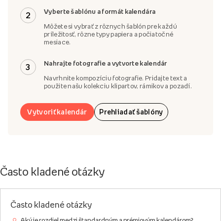
Vyberte šablónu a formát kalendára
2
Môžete si vybrať z rôznych šablón pre každú
príležitosť, rôzne typy papiera a počiatočné
mesiace.
Nahrajte fotografie a vytvorte kalendár
3
Navrhnite kompozíciu fotografie. Pridajte text a
použite našu kolekciu klipartov, rámikov a pozadí.
Vytvoriť kalendár
Prehliadať šablóny
Často kladené otázky
Často kladené otázky
Aký je rozdiel medzi štandardným a prémiovým kalendárom?