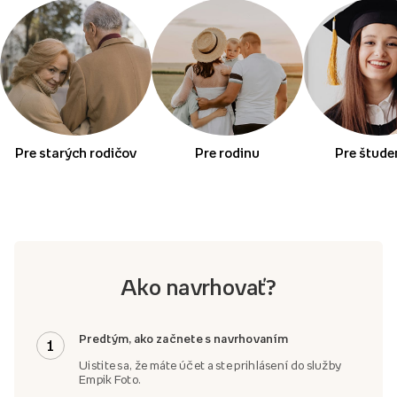
Pre starých rodičov
Pre rodinu
Pre štude
Ako navrhovať?
Predtým, ako začnete s navrhovaním
1
Uistite sa, že máte účet a ste prihlásení do služby
Empik Foto.