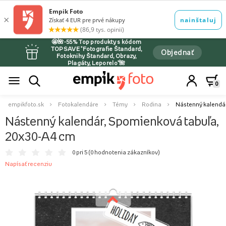
🤩🌺-55% Top produkty s kódom
TOPSAVE *Fotografie Štandard,
Objednať
Fotoknihy Štandard, Obrazy,
Plagáty, Leporelo*🌺
0
empikfoto.sk
Fotokalendáre
Témy
Rodina
Nástenný kalendár
Nástenný kalendár, Spomienková tabuľa,
20x30-A4 cm
0 pri 5 (
0 hodnotenia zákazníkov
)
Napísať recenziu