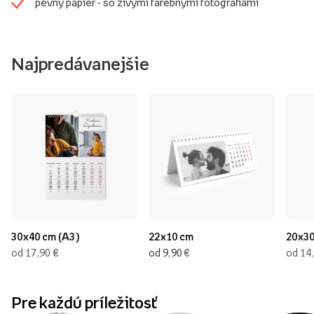
pevný papier - so živými farebnými fotografiami
Najpredávanejšie
30x40 cm (A3)
22x10 cm
20x30
€
€
od 17,90
od 9,90
od 14
Pre každú príležitosť