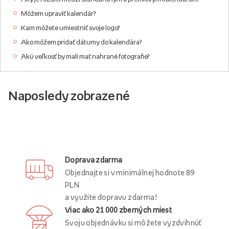
Môžem upraviť kalendár?
Kam môžete umiestniť svoje logo?
Ako môžem pridať dátumy do kalendára?
Akú veľkosť by mali mať nahrané fotografie?
Naposledy zobrazené
Doprava zdarma
Objednajte si v minimálnej hodnote 89
PLN
a využite dopravu zdarma!
Viac ako 21 000 zberných miest
Svoju objednávku si môžete vyzdvihnúť