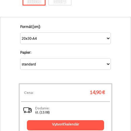
Formát [cm]:
Papier:
14,90 €
Cena:
Dodanie:
št. (13.08)
vytvoriť kalendár