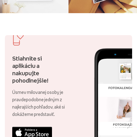
Stiahnite si
aplikáciu a
nakupujte
pohodlnejšie!
Úsmev milovanej osoby je
pravdepodobne jedným z
najkrajších pohľadov, aké si
dokážeme predstaviť.