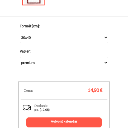
Formát [cm]:
Papier:
14,90 €
Cena:
Dodanie:
po. (17.08)
vytvoriť kalendár