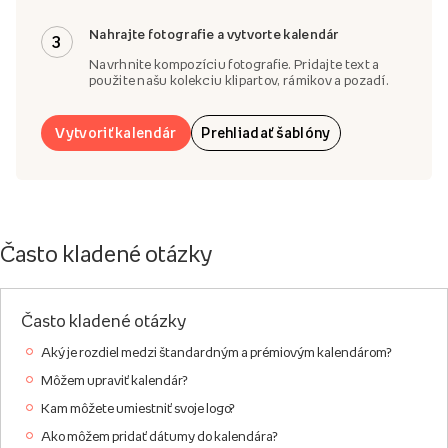
Nahrajte fotografie a vytvorte kalendár
3
Navrhnite kompozíciu fotografie. Pridajte text a
použite našu kolekciu klipartov, rámikov a pozadí.
Vytvoriť kalendár
Prehliadať šablóny
Často kladené otázky
Často kladené otázky
Aký je rozdiel medzi štandardným a prémiovým kalendárom?
Môžem upraviť kalendár?
Kam môžete umiestniť svoje logo?
Ako môžem pridať dátumy do kalendára?