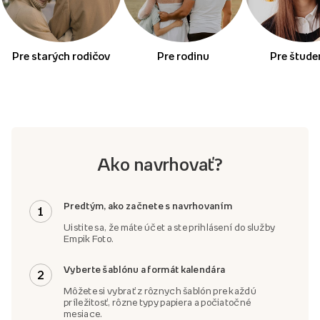
Pre starých rodičov
Pre rodinu
Pre štude
Ako navrhovať?
Predtým, ako začnete s navrhovaním
1
Uistite sa, že máte účet a ste prihlásení do služby
Empik Foto.
Vyberte šablónu a formát kalendára
2
Môžete si vybrať z rôznych šablón pre každú
príležitosť, rôzne typy papiera a počiatočné
mesiace.