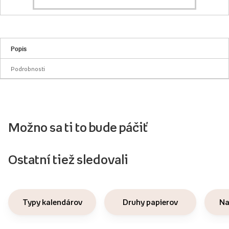
Popis
Podrobnosti
Možno sa ti to bude páčiť
Ostatní tiež sledovali
Typy kalendárov
Druhy papierov
Na