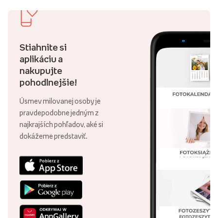
Stiahnite si
aplikáciu a
nakupujte
pohodlnejšie!
Úsmev milovanej osoby je
pravdepodobne jedným z
najkrajších pohľadov, aké si
dokážeme predstaviť.