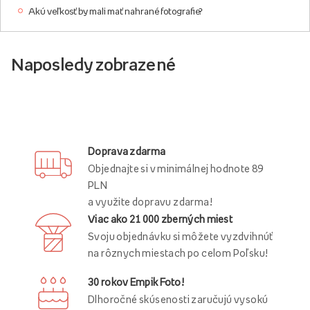
Akú veľkosť by mali mať nahrané fotografie?
Naposledy zobrazené
Doprava zdarma
Objednajte si v minimálnej hodnote 89
PLN
a využite dopravu zdarma!
Viac ako 21 000 zberných miest
Svoju objednávku si môžete vyzdvihnúť
na rôznych miestach po celom Poľsku!
30 rokov Empik Foto!
Dlhoročné skúsenosti zaručujú vysokú