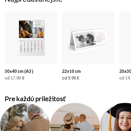
30x40 cm (A3)
22x10 cm
20x30
€
€
od 17,90
od 9,90
od 14
Pre každú príležitosť