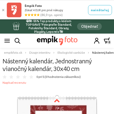
🤩🌺-55% Top produkty s kódom
TOPSAVE *Fotografie Štandard,
Objednať
Fotoknihy Štandard, Obrazy,
Plagáty, Leporelo*🌺
0
empikfoto.sk
Dizajn interiéru
Ekologické vankúše
Nástenný kalend
Nástenný kalendár, Jednostranný
vianočný kalendár, 30x40 cm
0 pri 5 (
0 hodnotenia zákazníkov
)
Napísať recenziu