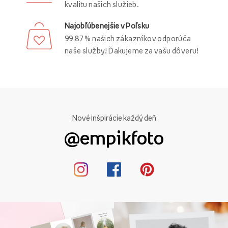
kvalitu našich služieb.
Najobľúbenejšie v Poľsku
99,87 % našich zákazníkov odporúča
naše služby! Ďakujeme za vašu dôveru!
Nové inšpirácie každý deň
@empikfoto