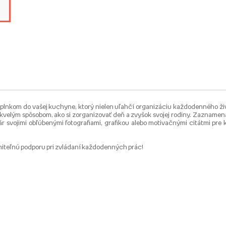
lnkom do vašej kuchyne, ktorý nielen uľahčí organizáciu každodenného živo
elým spôsobom, ako si zorganizovať deň a zvyšok svojej rodiny. Zaznamenávaj
dár svojimi obľúbenými fotografiami, grafikou alebo motivačnými citátmi pr
eniteľnú podporu pri zvládaní každodenných prác!