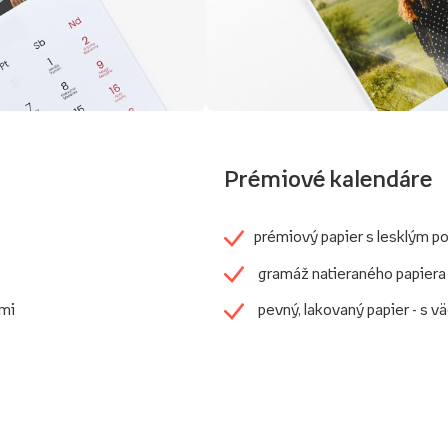
Prémiové kalendáre
prémiový papier s lesklým 
gramáž natieraného papiera
ami
pevný, lakovaný papier - s v