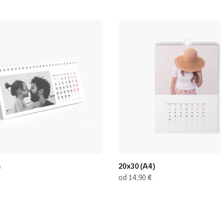
m
20x30 (A4)
€
od 14,90