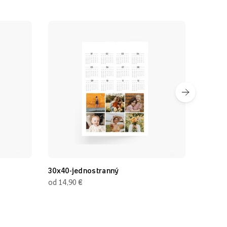
30x40-jednostranný
30x20 cm (
€
€
od 14,90
od 14,90