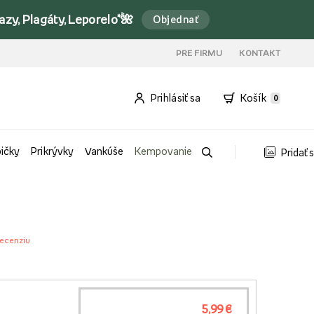
y, Plagáty, Leporelo*🌺
Objednať
PRE FIRMU
KONTAKT
Prihlásiť sa
Košík
0
bičky
Prikrývky
Vankúše
Kempovanie
Pridať 
recenziu
5,99 €