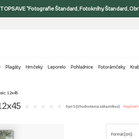
TOPSAVE *Fotografie Štandard, Fotoknihy Štandard, Obraz
e
Plagáty
Hrnčeky
Leporelo
Pohladnice
Fotorámčeky
Kra
sic, 12x45
 12x45
0 pri 5 (
0 hodnotenia zákazníkov
)
Napísať 
Formát [cm]: