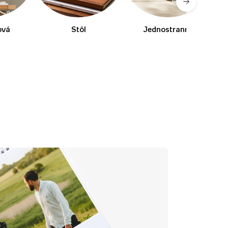
ová
Stôl
Jednostranné