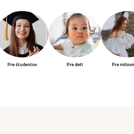
Pre študentov
Pre deti
Pre milov