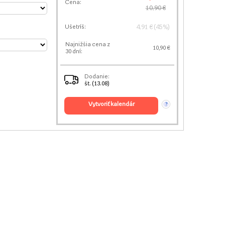
Cena:
10,90 €
4,91 € (45%)
Ušetríš:
Najnižšia cena z
10,90 €
30 dní:
Dodanie:
št. (13.08)
vytvoriť kalendár
?