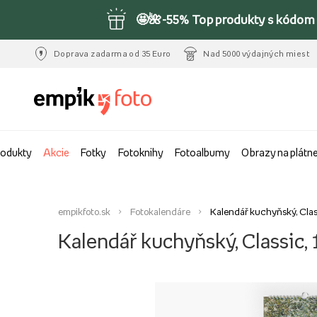
🤩🌺-55% Top produkty s kódom 
Doprava zadarma od 35 Euro
Nad 5000 výdajných miest
rodukty
Akcie
Fotky
Fotoknihy
Fotoalbumy
Obrazy na plátn
empikfoto.sk
Fotokalendáre
Kalendář kuchyňský, Clas
Kalendář kuchyňský, Classic,