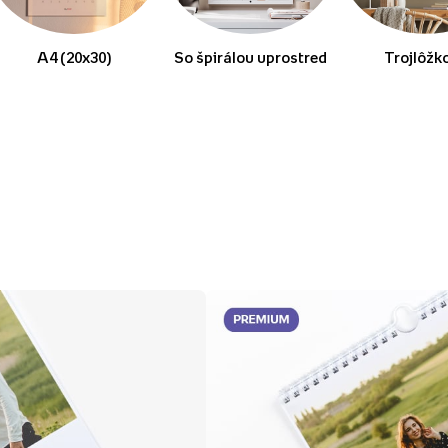
A4 (20x30)
So špirálou uprostred
Trojlôžk