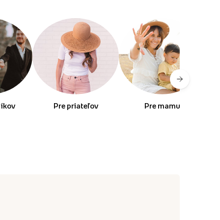
níkov
Pre priateľov
Pre mamu