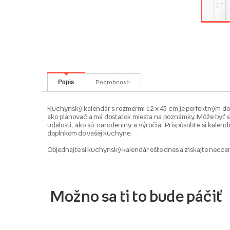
Popis
Podrobnosti
Kuchynský kalendár s rozmermi 12 x 45 cm je perfektným dop
ako plánovač a má dostatok miesta na poznámky. Môže byť skv
udalosti, ako sú narodeniny a výročia. Prispôsobte si kalen
doplnkom do vašej kuchyne.
Objednajte si kuchynský kalendár ešte dnes a získajte neoc
Možno sa ti to bude páčiť