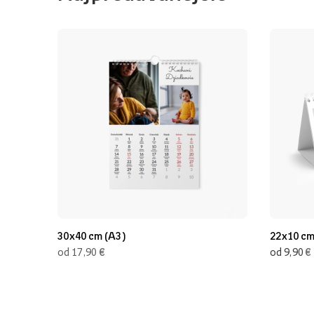
30x40 cm (A3)
22x10 c
€
€
od 17,90
od 9,90