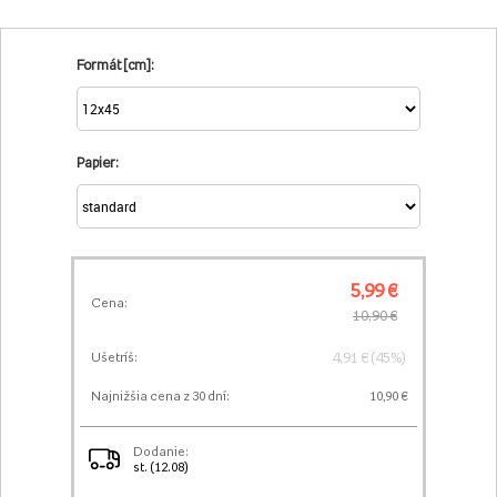
Formát [cm]:
Papier:
5,99 €
Cena:
10,90 €
4,91 € (45%)
Ušetríš:
Najnižšia cena z 30 dní:
10,90 €
Dodanie:
st. (12.08)