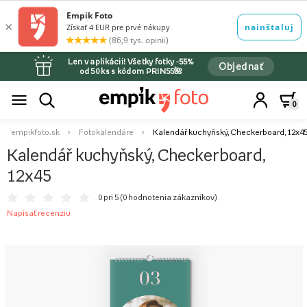
Len v aplikácii! Všetky fotky -55%
Objednať
od 50 ks s kódom PRIN55🌺
0
empikfoto.sk
Fotokalendáre
Kalendář kuchyňský, Checkerboard, 12x4
Kalendář kuchyňský, Checkerboard,
12x45
0 pri 5 (
0 hodnotenia zákazníkov
)
Napísať recenziu