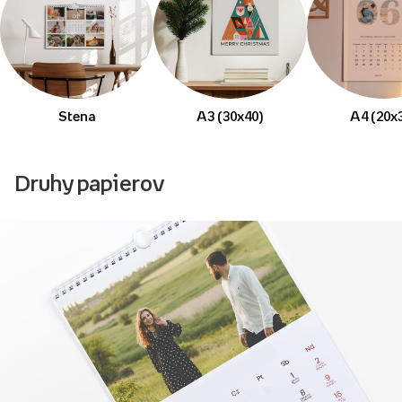
Stena
A3 (30x40)
A4 (20x
Druhy papierov