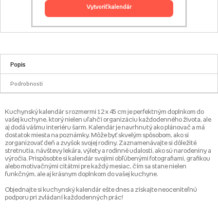
vytvoriť kalendár
Popis
Podrobnosti
Kuchynský kalendár s rozmermi 12 x 45 cm je perfektným doplnkom do
vašej kuchyne, ktorý nielen uľahčí organizáciu každodenného života, ale
aj dodá vášmu interiéru šarm. Kalendár je navrhnutý ako plánovač a má
dostatok miesta na poznámky. Môže byť skvelým spôsobom, ako si
zorganizovať deň a zvyšok svojej rodiny. Zaznamenávajte si dôležité
stretnutia, návštevy lekára, výlety a rodinné udalosti, ako sú narodeniny a
výročia. Prispôsobte si kalendár svojimi obľúbenými fotografiami, grafikou
alebo motivačnými citátmi pre každý mesiac, čím sa stane nielen
funkčným, ale aj krásnym doplnkom do vašej kuchyne.
Objednajte si kuchynský kalendár ešte dnes a získajte neoceniteľnú
podporu pri zvládaní každodenných prác!