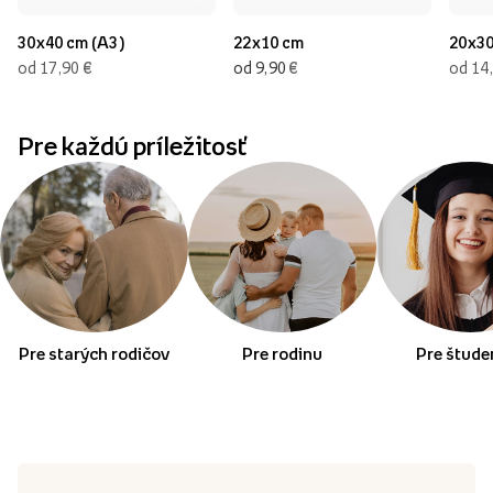
30x40 cm (A3)
22x10 cm
20x30
€
€
od 17,90
od 9,90
od 14
Pre každú príležitosť
Pre starých rodičov
Pre rodinu
Pre štude