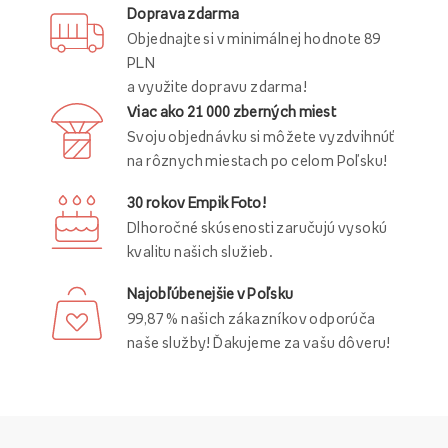
Doprava zdarma
Objednajte si v minimálnej hodnote 89
PLN
a využite dopravu zdarma!
Viac ako 21 000 zberných miest
Svoju objednávku si môžete vyzdvihnúť
na rôznych miestach po celom Poľsku!
30 rokov Empik Foto!
Dlhoročné skúsenosti zaručujú vysokú
kvalitu našich služieb.
Najobľúbenejšie v Poľsku
99,87 % našich zákazníkov odporúča
naše služby! Ďakujeme za vašu dôveru!