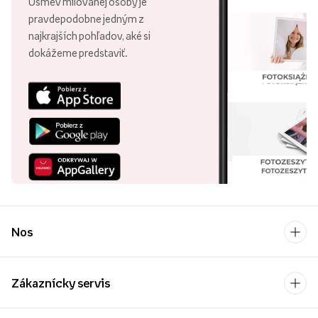
Úsmev milovanej osoby je
pravdepodobne jedným z
najkrajších pohľadov, aké si
dokážeme predstaviť.
Nos
Zákaznícky servis