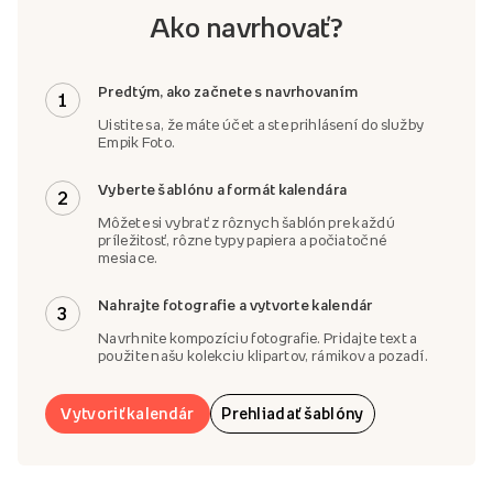
Ako navrhovať?
Predtým, ako začnete s navrhovaním
1
Uistite sa, že máte účet a ste prihlásení do služby
Empik Foto.
Vyberte šablónu a formát kalendára
2
Môžete si vybrať z rôznych šablón pre každú
príležitosť, rôzne typy papiera a počiatočné
mesiace.
Nahrajte fotografie a vytvorte kalendár
3
Navrhnite kompozíciu fotografie. Pridajte text a
použite našu kolekciu klipartov, rámikov a pozadí.
Vytvoriť kalendár
Prehliadať šablóny