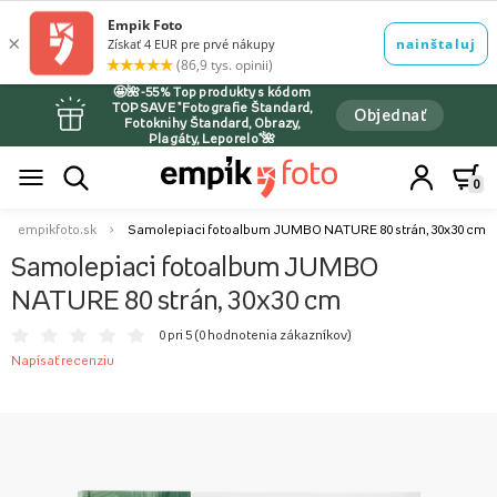
🤩🌺-55% Top produkty s kódom
TOPSAVE *Fotografie Štandard,
Objednať
Fotoknihy Štandard, Obrazy,
Plagáty, Leporelo*🌺
0
empikfoto.sk
Samolepiaci fotoalbum JUMBO NATURE 80 strán, 30x30 cm
Samolepiaci fotoalbum JUMBO
NATURE 80 strán, 30x30 cm
0 pri 5 (
0 hodnotenia zákazníkov
)
Napísať recenziu