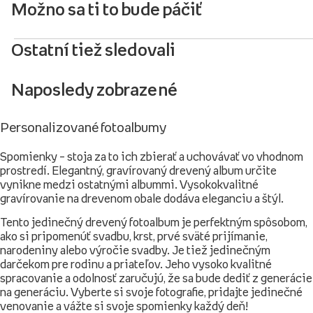
Možno sa ti to bude páčiť
Ostatní tiež sledovali
Naposledy zobrazené
Personalizované fotoalbumy
Spomienky – stoja za to ich zbierať a uchovávať vo vhodnom
prostredí. Elegantný, gravírovaný drevený album určite
vynikne medzi ostatnými albummi. Vysokokvalitné
gravírovanie na drevenom obale dodáva eleganciu a štýl.
Tento jedinečný drevený fotoalbum je perfektným spôsobom,
ako si pripomenúť svadbu, krst, prvé sväté prijímanie,
narodeniny alebo výročie svadby. Je tiež jedinečným
darčekom pre rodinu a priateľov. Jeho vysoko kvalitné
spracovanie a odolnosť zaručujú, že sa bude dediť z generácie
na generáciu. Vyberte si svoje fotografie, pridajte jedinečné
venovanie a vážte si svoje spomienky každý deň!