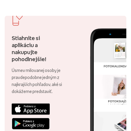
Stiahnite si
aplikáciu a
nakupujte
pohodlnejšie!
Úsmev milovanej osoby je
pravdepodobne jedným z
najkrajších pohľadov, aké si
dokážeme predstaviť.