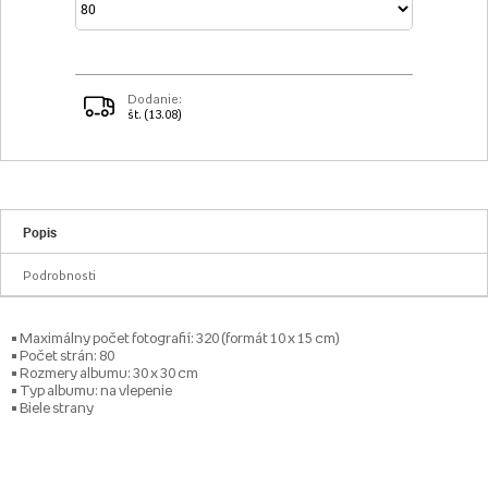
Dodanie:
št. (13.08)
Popis
Podrobnosti
• Maximálny počet fotografií: 320 (formát 10 x 15 cm)
• Počet strán: 80
• Rozmery albumu: 30 x 30 cm
• Typ albumu: na vlepenie
• Biele strany