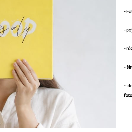
-
Fo
-
po
-
rô
- ši
-
ide
foto