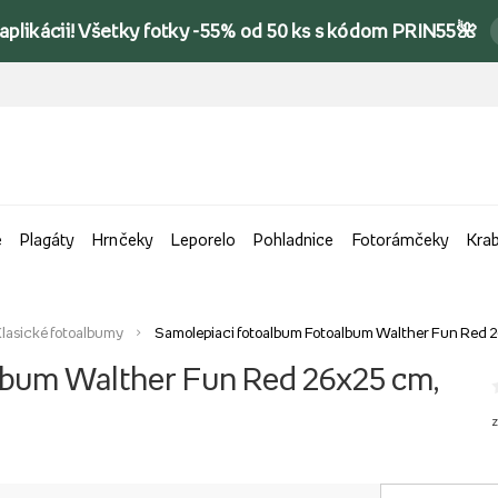
 aplikácii! Všetky fotky -55% od 50 ks s kódom PRIN55🌺
e
Plagáty
Hrnčeky
Leporelo
Pohladnice
Fotorámčeky
Kra
lasické fotoalbumy
Samolepiaci fotoalbum Fotoalbum Walther Fun Red 
lbum Walther Fun Red 26x25 cm,
z