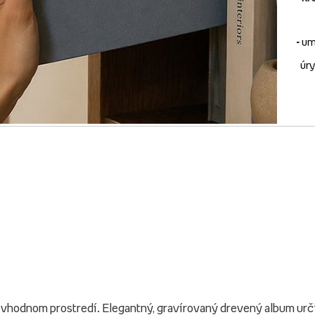
-
um
úry
o vhodnom prostredí. Elegantný, gravírovaný drevený album ur