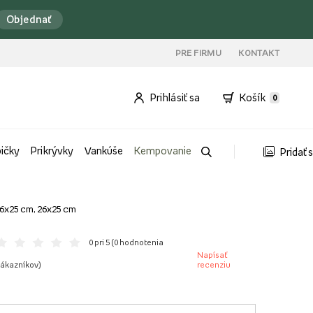
Objednať
PRE FIRMU
KONTAKT
Prihlásiť sa
Košík
0
bičky
Prikrývky
Vankúše
Kempovanie
Pridať 
26x25 cm, 26x25 cm
0 pri 5 (
0 hodnotenia
Napísať
ákazníkov
)
recenziu