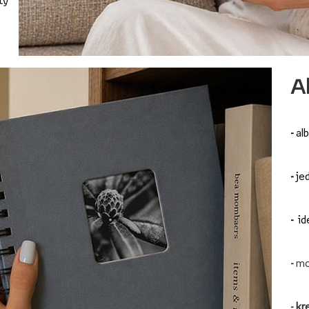
ty
Al
-
al
-
jed
-
id
-
mo
-
kr