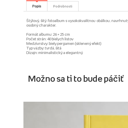
Popis
Podrobnosti
Štýlový, šitý fotoalbum s vysokokvalitnou obálkou, navrhnut
osobný charakter.
Formát albumu: 26 × 25 cm
Počet strán: 40 bielych listov
Medzivrstvy: biely pergamen (sklenený efekt)
Typ väzby: tvrdá, šitá
Dizajn: minimalistický a elegantný
Možno sa ti to bude páčiť