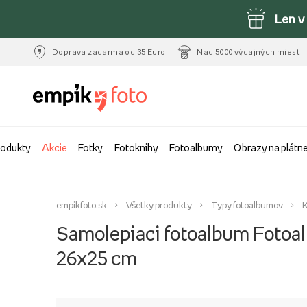
Len v
Doprava zadarma od 35 Euro
Nad 5000 výdajných miest
rodukty
Akcie
Fotky
Fotoknihy
Fotoalbumy
Obrazy na plátn
empikfoto.sk
Všetky produkty
Typy fotoalbumov
K
Samolepiaci fotoalbum Fotoa
26x25 cm