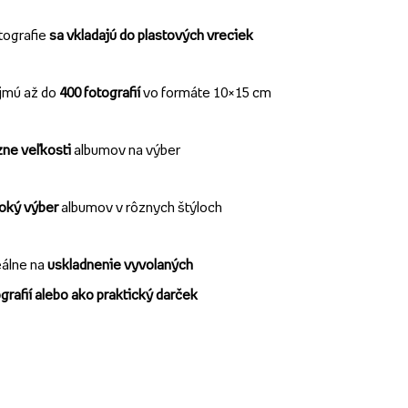
tografie
sa vkladajú do plastových vreciek
jmú až do
400 fotografií
vo formáte 10×15 cm
zne veľkosti
albumov na výber
roký výber
albumov v rôznych štýloch
álne na
uskladnenie vyvolaných
grafií alebo ako praktický darček