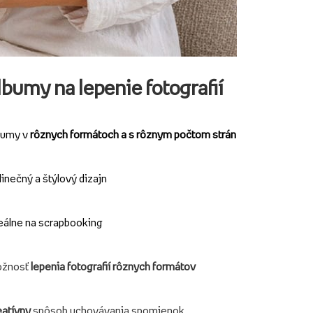
bumy na lepenie fotografií
bumy v
rôznych formátoch a s rôznym počtom strán
inečný a štýlový dizajn
eálne na scrapbooking
žnosť
lepenia fotografií rôznych formátov
eatívny
spôsob uchovávania spomienok