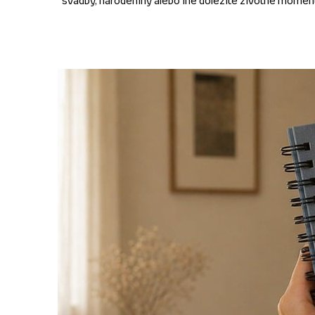
svadby, narodeniny alebo iné dôležité životné momen