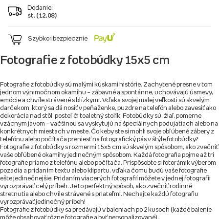
Dodanie:
st. (12.08)
Szybko i bezpiecznie
Fotografie z fotobúdky 15x5 cm
Fotografie z fotobúdky sú malými kúskami histórie. Zachytené presne v tom
jednom výnimočnom okamihu – zábavné a spontánne, uchovávajú úsmevy,
emócie a chvíle strávené s blízkymi. Vďaka svojej malej veľkosti sú skvelým
darčekom, ktorý sa dá nosiť v peňaženke, puzdre na telefón alebo zavesiť ako
dekorácia nad stôl, posteľ či toaletný stolík. Fotobúdky sú, žiaľ, pomerne
vzácnym javom – väčšinou sa vyskytujú na špeciálnych podujatiach alebo na
konkrétnych miestach v meste. Čo keby ste si mohli svoje obľúbené zábery z
telefónu alebo počítača preniesť na fotografický pás v štýle fotobúdky?
Fotografie z fotobúdky s rozmermi 15x5 cm sú skvelým spôsobom, ako zvečniť
vaše obľúbené okamihy jedinečným spôsobom. Každá fotografia pojme až tri
fotografie priamo z telefónu alebo počítača. Prispôsobte si fotorámik výberom
pozadia a pridaním textu alebo klipartu, vďaka čomu budú vaše fotografie
ešte jedinečnejšie. Pridaním viacerých fotografií môžete v jednej fotografii
vyrozprávať celý príbeh. Je to perfektný spôsob, ako zvečniť rodinné
stretnutia alebo chvíle strávené s priateľmi. Nechajte každú fotografiu
vyrozprávať jedinečný príbeh!
Fotografie z fotobúdky sa predávajú v baleniach po 2 kusoch (každé balenie
môže obsahovať rôzne fotografie a byť personalizované).