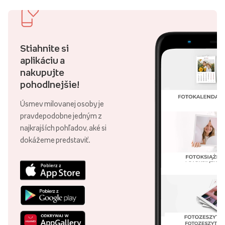
Stiahnite si
aplikáciu a
nakupujte
pohodlnejšie!
Úsmev milovanej osoby je
pravdepodobne jedným z
najkrajších pohľadov, aké si
dokážeme predstaviť.