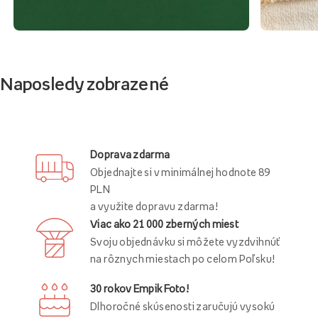
Naposledy zobrazené
Doprava zdarma
Objednajte si v minimálnej hodnote 89
PLN
a využite dopravu zdarma!
Viac ako 21 000 zberných miest
Svoju objednávku si môžete vyzdvihnúť
na rôznych miestach po celom Poľsku!
30 rokov Empik Foto!
Dlhoročné skúsenosti zaručujú vysokú