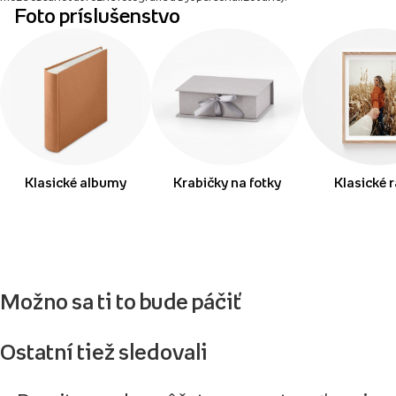
Foto príslušenstvo
Klasické albumy
Krabičky na fotky
Klasické 
Možno sa ti to bude páčiť
Ostatní tiež sledovali