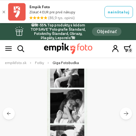
🤩🌺-55% Top produkty s kódom
TOPSAVE *Fotografie Štandard,
Objednať
Fotoknihy Štandard, Obrazy,
Plagáty, Leporelo*🌺
0
empikfoto.sk
Fotky
Giga Fotobudka