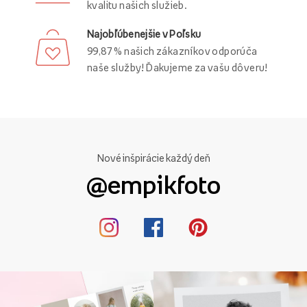
kvalitu našich služieb.
Najobľúbenejšie v Poľsku
99,87 % našich zákazníkov odporúča
naše služby! Ďakujeme za vašu dôveru!
Nové inšpirácie každý deň
@empikfoto