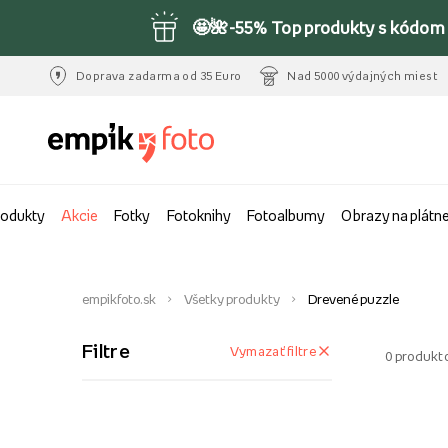
🤩🌺-55% Top produkty s kódom 
Doprava zadarma od 35 Euro
Nad 5000 výdajných miest
rodukty
Akcie
Fotky
Fotoknihy
Fotoalbumy
Obrazy na plátn
empikfoto.sk
Všetky produkty
Drevené puzzle
Filtre
Vymazať filtre
0
produkt