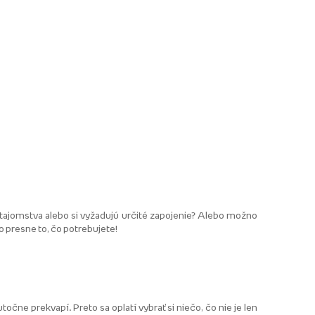
tajomstva alebo si vyžadujú určité zapojenie? Alebo možno
o presne to, čo potrebujete!
čne prekvapí. Preto sa oplatí vybrať si niečo, čo nie je len