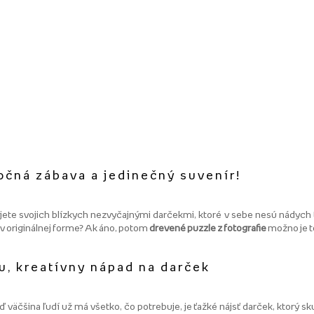
očná zábava a jedinečný suvenír!
ete svojich blízkych nezvyčajnými darčekmi, ktoré v sebe nesú nádych 
v originálnej forme? Ak áno, potom
drevené puzzle z fotografie
možno je t
u, kreatívny nápad na darček
äčšina ľudí už má všetko, čo potrebuje, je ťažké nájsť darček, ktorý skuto