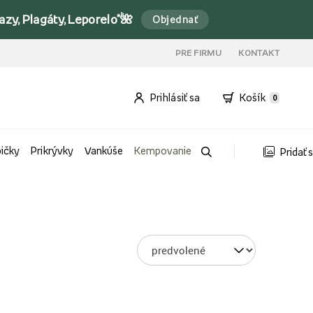
y, Plagáty, Leporelo*🌺
Objednať
PRE FIRMU
KONTAKT
Prihlásiť sa
Košík
0
bičky
Prikrývky
Vankúše
Kempovanie
Pridať 