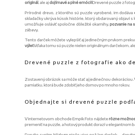
originál
, ale aj
dojímavé a plné emócií
Drevené puzzle z fotogra
Prírodné drevo, z ktorého sú puzzle vyrobené, im dodáva
skladačky ukrýva kúsok histórie, ktorý obdarovaný objaví 
umožňuje osláviť spoločne dôležité okamihy.
pozvanie na 
zábavy.
Tento darček môžete vylepšiť aj jedinečným prvkom prekvap
výlet
Vďaka tomu sú puzzle nielen originálnym darčekom, ale
Drevené puzzle z fotografie ako de
Zostavený obrázok sa môže stať aj jedinečnou dekoráciou. V
pamiatku, ktorá bude zdobiť jeho domov po mnoho rokov.
Objednajte si drevené puzzle podľa
V internetovom obchode Empik Foto nájdete
rôzne možnos
premeniť na puzzle, a hotový produkt dorazí v elegantnom b
Darujte svojim blízkym niečo viac než len darček – darujt