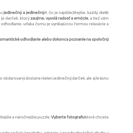
ou
jedinečný a jedinečný
A čo je najdôležitejšie, každý dielik
je darček, ktorý
zaujme, vyvolá radosť a emócie
, a tiež vám
a odhodlanie, vďaka čomu je vynikajúcou formou relaxácie a
 romantické odhodlanie alebo dokonca pozvanie na spoločný
o obdarovaný dostane nielen jedinečný darček, ale aj krásnu
tejšie a náročnejšie puzzle.
Vyberte fotografiu
ktoré chcete
uzzle spájajú kreativitu, emócie a nezabudnuteľné chvíle v