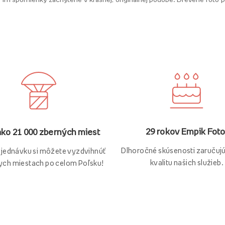
29 rokov Empik Foto
ako 21 000 zberných miest
Dlhoročné skúsenosti zaručuj
bjednávku si môžete vyzdvihnúť
kvalitu našich služieb.
ych miestach po celom Poľsku!