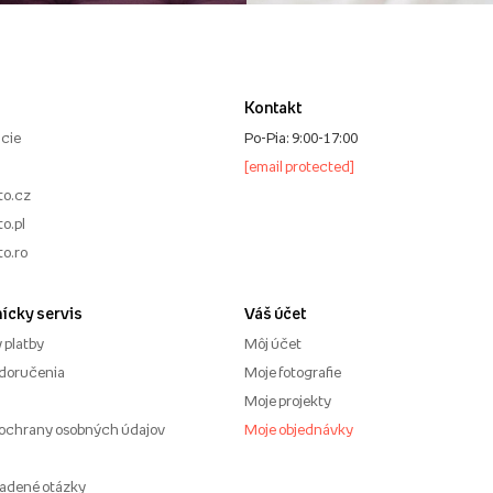
Kontakt
cie
Po-Pia: 9:00-17:00
[email protected]
to.cz
o.pl
to.ro
ícky servis
Váš účet
 platby
Môj účet
doručenia
Moje fotografie
Moje projekty
ochrany osobných údajov
Moje objednávky
ladené otázky