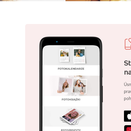
St
na
Úsm
pra
poh