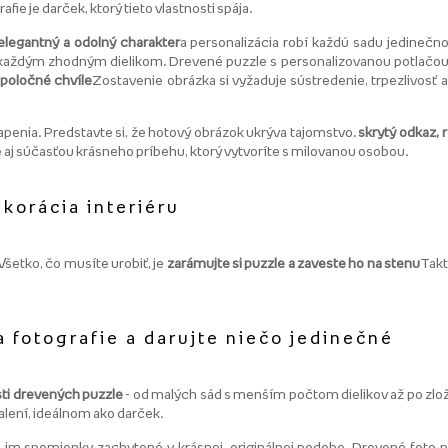
fie je darček, ktorý tieto vlastnosti spája.
elegantný a odolný charakter
a personalizácia robí každú sadu jedinečn
s každým zhodným dielikom. Drevené puzzle s personalizovanou potlačou 
spoločné chvíle
Zostavenie obrázka si vyžaduje sústredenie, trpezlivosť 
enia. Predstavte si, že hotový obrázok ukrýva tajomstvo.
skrytý odkaz,
 aj súčasťou krásneho príbehu, ktorý vytvoríte s milovanou osobou.
korácia interiéru
šetko, čo musíte urobiť, je
zarámujte si puzzle a zaveste ho na stenu
Takt
 fotografie a darujte niečo jedinečné
ti drevených puzzle
- od malých sád s menším počtom dielikov až po zloži
alení, ideálnom ako darček.
e im spomienky zachytené v krásnej, originálnej podobe. Drevené foto p