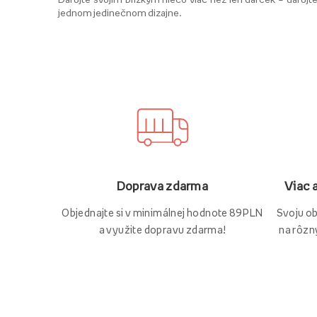
jednom jedinečnom dizajne.
Viac 
Doprava zdarma
Svoju o
Objednajte si v minimálnej hodnote 89 PLN
na rôzn
a využite dopravu zdarma!