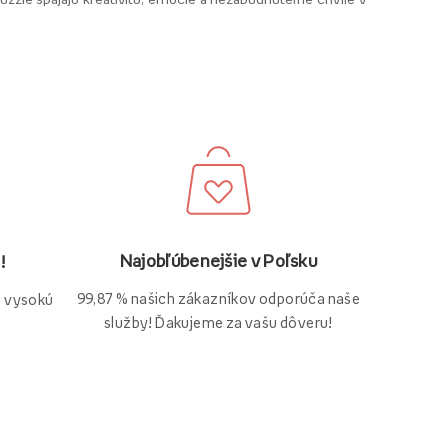
Najobľúbenejšie v Poľsku
!
99,87 % našich zákazníkov odporúča naše
ú vysokú
služby! Ďakujeme za vašu dôveru!