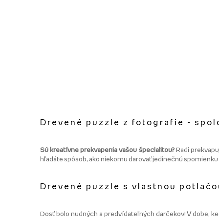
Drevené puzzle z fotografie - spol
Sú kreatívne prekvapenia vašou špecialitou?
Radi prekvapuj
hľadáte spôsob, ako niekomu darovať jedinečnú spomienku 
Drevené puzzle s vlastnou potlačo
Dosť bolo nudných a predvídateľných darčekov! V dobe, keď v