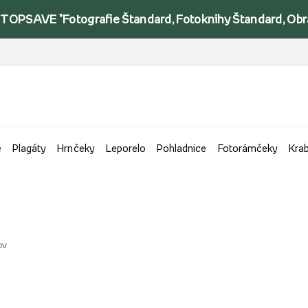
TOPSAVE *Fotografie Štandard, Fotoknihy Štandard, Obraz
e
Plagáty
Hrnčeky
Leporelo
Pohladnice
Fotorámčeky
Kra
ov