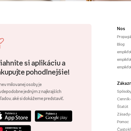
Nos
Propagá
Blog
empikfo
empikfot
iahnite si aplikáciu a
empikfo
kupujte pohodlnejšie!
Zákazn
ev milovanej osoby je
vdepodobne jedným z najkrajších
Spôsoby
ľadov, aké si dokážeme predstaviť.
Cenník 
Štatút
Zásady 
Pomoc
Často k