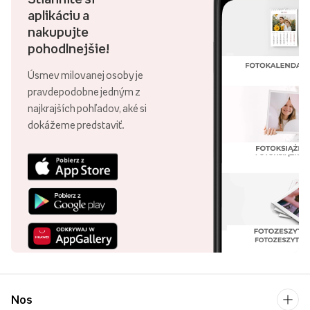
aplikáciu a
nakupujte
pohodlnejšie!
Úsmev milovanej osoby je
pravdepodobne jedným z
najkrajších pohľadov, aké si
dokážeme predstaviť.
Nos