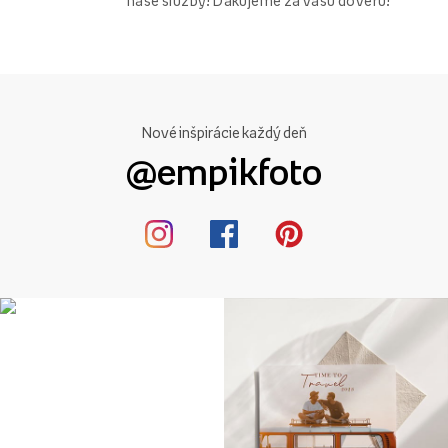
naše služby! Ďakujeme za vašu dôveru!
spôsobom a doslova za pár okamihov
Využite naše hotové
nápady alebo sa inšpirujte a navrhnite si vlastnú originálnu
nálepku na čaj.
Očarte svojich hostí týmto jedinečným nápadom na
svadobný darček. Uistite sa, že sa vaši hostia vrátia domov a
Nové inšpirácie každý deň
budú spomínať na vašu svadbu s šálkou aromatického čaju.
@empikfoto