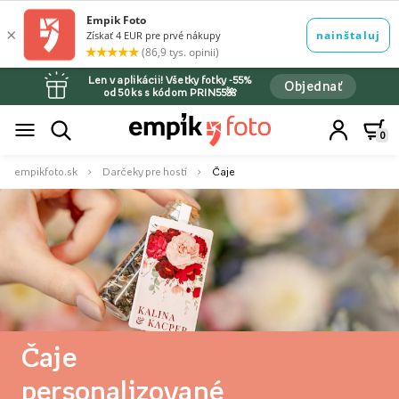
Len v aplikácii! Všetky fotky -55%
Objednať
od 50 ks s kódom PRIN55🌺
0
empikfoto.sk
Darčeky pre hostí
Čaje
Čaje
personalizované