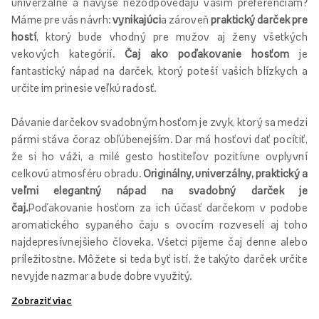
univerzálne a navyše nezodpovedajú vašim preferenciám?
Máme pre vás návrh:
vynikajúci
a zároveň
praktický darček pre
hostí
, ktorý bude vhodný pre mužov aj ženy všetkých
vekových kategórií.
Čaj ako poďakovanie hosťom
je
fantastický nápad na darček, ktorý poteší vašich blízkych a
určite im prinesie veľkú radosť.
Dávanie darčekov svadobným hosťom je zvyk, ktorý sa medzi
pármi stáva čoraz obľúbenejším. Dar má hosťovi dať pocítiť,
že si ho váži, a milé gesto hostiteľov pozitívne ovplyvní
celkovú atmosféru obradu.
Originálny, univerzálny, praktický a
veľmi elegantný nápad na svadobný darček je
čaj.
Poďakovanie hosťom za ich účasť darčekom v podobe
aromatického sypaného čaju s ovocím rozveselí aj toho
najdepresívnejšieho človeka. Všetci pijeme čaj denne alebo
príležitostne. Môžete si teda byť istí, že takýto darček určite
nevyjde nazmar a bude dobre využitý.
Zobraziť viac