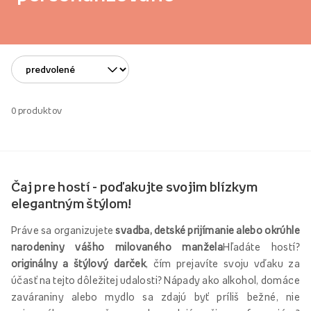
0
produktov
Čaj pre hostí - poďakujte svojim blízkym
elegantným štýlom!
Práve sa organizujete
svadba, detské prijímanie alebo okrúhle
narodeniny vášho milovaného manžela
Hľadáte hostí?
originálny a štýlový darček
, čím prejavíte svoju vďaku za
účasť na tejto dôležitej udalosti? Nápady ako alkohol, domáce
zaváraniny alebo mydlo sa zdajú byť príliš bežné, nie