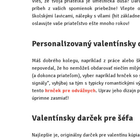
Vieš, že tvoja priateľka je umelnícka duša? Da
príbeh z vašich spomienok priebežne! Vlepte
školskými lavicami, nálepky s vílami (hit základn
oslavujte vaše priateľstvo ešte mnoho rokov!
Personalizovaný valentínsky 
Máš dobrého kolegu, napríklad z práce alebo š
nepovedal, že ho nemôžeš obdarovať niečím milým
(a dokonca priateľom), vyber napríklad hrnček so
signály“, vyhýbaj sa tým s typicky romantickými v
tento
hrnček pre odvážnych
.
Uprav jeho dizajn p
úprimne zasmiať!
Valentínsky darček pre šéfa
Najlepšie je, originálny darček pre valentínu kúpi