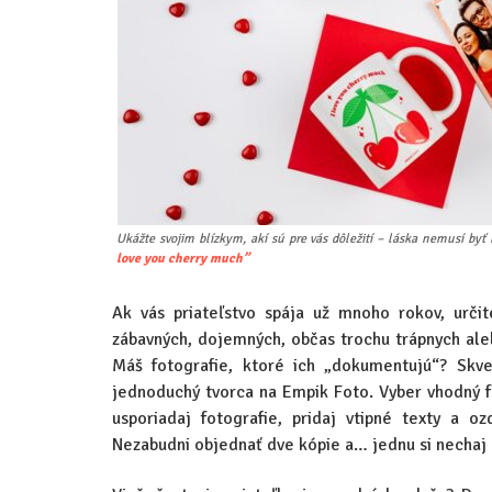
Ukážte svojim blízkym, akí sú pre vás dôležití – láska nemusí byť 
love you cherry much”
Ak vás priateľstvo spája už mnoho rokov, urči
zábavných, dojemných, občas trochu trápnych aleb
Máš fotografie, ktoré ich „dokumentujú“? Skve
jednoduchý tvorca na Empik Foto. Vyber vhodný fo
usporiadaj fotografie, pridaj vtipné texty a 
Nezabudni objednať dve kópie a… jednu si nechaj 