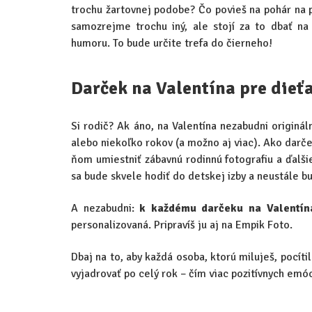
trochu žartovnej podobe? Čo povieš na pohár na 
samozrejme trochu iný, ale stojí za to dbať na 
humoru. To bude určite trefa do čierneho!
Darček na Valentína pre dieť
Si rodič? Ak áno, na Valentína nezabudni originá
alebo niekoľko rokov (a možno aj viac). Ako darče
ňom umiestniť zábavnú rodinnú fotografiu a ďalši
sa bude skvele hodiť do detskej izby a neustále bu
A nezabudni:
k každému darčeku na Valentína
personalizovaná. Pripravíš ju aj na Empik Foto.
Dbaj na to, aby každá osoba, ktorú miluješ, pocíti
vyjadrovať po celý rok – čím viac pozitívnych emóci