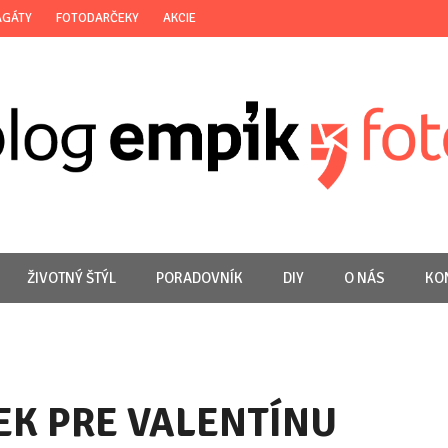
AGÁTY
FOTODARČEKY
AKCIE
ŽIVOTNÝ ŠTÝL
PORADOVNÍK
DIY
O NÁS
KO
EK PRE VALENTÍNU