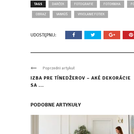
TAGS
DARČEK
FOTOGRAFIE
FOTOKNIHA
F
OBRAZ
VANKÚŠ
VYVOLANIE FOTIEK
UDOSTĘPNIJ:
Poprzedni artykuł
IZBA PRE TÍNEDŽEROV – AKÉ DEKORÁCIE
SA ...
PODOBNE ARTYKUŁY