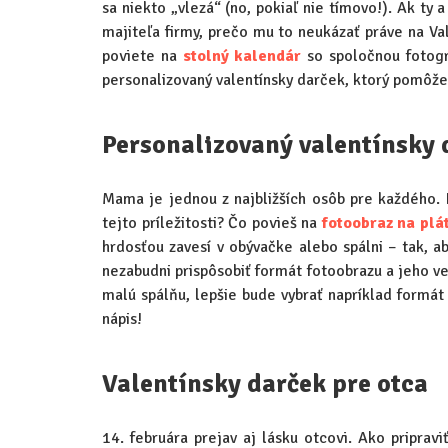
sa niekto „vlezá“ (no, pokiaľ nie tímovo!). Ak ty
majiteľa firmy, prečo mu to neukázať práve na Va
poviete na
stolný kalendár
so spoločnou fotogr
personalizovaný valentínsky darček, ktorý pomôže 
Personalizovaný valentínsky
Mama je jednou z najbližších osôb pre každého. 
tejto príležitosti? Čo povieš na
fotoobraz na plá
hrdosťou zavesí v obývačke alebo spálni – tak, 
nezabudni prispôsobiť formát fotoobrazu a jeho ve
malú spálňu, lepšie bude vybrať napríklad formá
nápis!
Valentínsky darček pre otca
14. februára prejav aj lásku otcovi. Ako pripravi