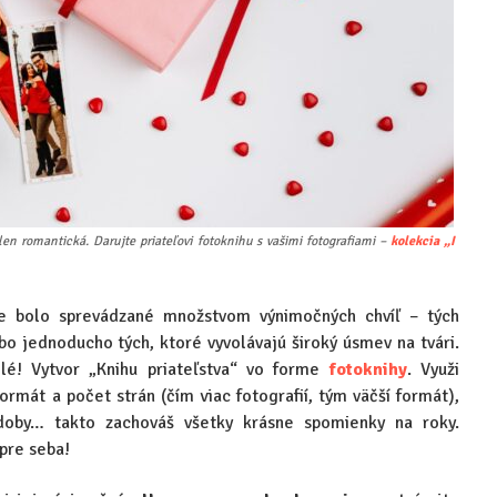
len romantická. Darujte priateľovi fotoknihu s vašimi fotografiami –
kolekcia „I
te bolo sprevádzané množstvom výnimočných chvíľ – tých
o jednoducho tých, ktoré vyvolávajú široký úsmev na tvári.
lé! Vytvor „Knihu priateľstva“ vo forme
fotoknihy
. Využi
rmát a počet strán (čím viac fotografií, tým väčší formát),
ozdoby… takto zachováš všetky krásne spomienky na roky.
pre seba!