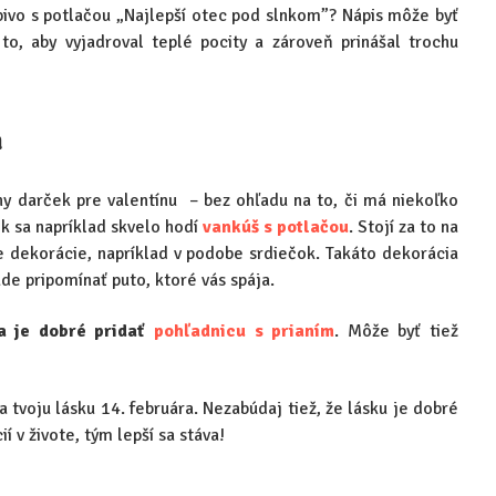
pivo s potlačou „Najlepší otec pod slnkom”? Nápis môže byť
to, aby vyjadroval teplé pocity a zároveň prinášal trochu
a
lny darček pre valentínu – bez ohľadu na to, či má niekoľko
k sa napríklad skvelo hodí
vankúš s potlačou
. Stojí za to na
e dekorácie, napríklad v podobe srdiečok. Takáto dekorácia
de pripomínať puto, ktoré vás spája.
 je dobré pridať
pohľadnicu s prianím
. Môže byť tiež
la tvoju lásku 14. februára. Nezabúdaj tiež, že lásku je dobré
í v živote, tým lepší sa stáva!