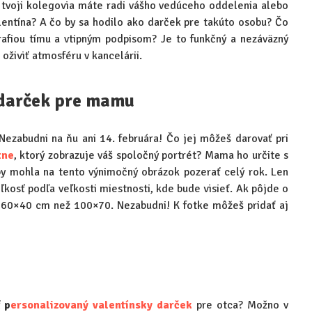
 a tvoji kolegovia máte radi vášho vedúceho oddelenia alebo
lentína? A čo by sa hodilo ako darček pre takúto osobu? Čo
afiou tímu a vtipným podpisom? Je to funkčný a nezáväzný
oživiť atmosféru v kancelárii.
 darček pre mamu
Nezabudni na ňu ani 14. februára! Čo jej môžeš darovať pri
tne
, ktorý zobrazuje váš spoločný portrét? Mama ho určite s
aby mohla na tento výnimočný obrázok pozerať celý rok. Len
ľkosť podľa veľkosti miestnosti, kde bude visieť. Ak pôjde o
t 60×40 cm než 100×70. Nezabudni! K fotke môžeš pridať aj
ť
p
ersonalizovaný valentínsky darček
pre otca? Možno v