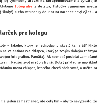
ruj jej výnimočný
album na scrapbookovanie
a vytvárajte
 obľúbené
fotografie
z detstva, lístočky vymieňané medzi
ej školy!) alebo vstupenky do kina na narodeninový výlet – a
darček pre kolegu
koly – takého, ktorý je jednoducho skvelý kamarát? Nikto
 na Valentína! Pre chlapca, ktorý je tvojím dobrým známym
 svojou fotografiou. Pamätaj! Ak nechceš posielať „zmiešané
ýzvami. Radšej zvoľ
niečo vtipné
. Dobrý príklad je napríklad
ridaním mena chlapca, ktorého chceš obdarovať, a určite sa
a nie jeden zamestnanec, ale celý tím – aby to nevyzeralo, že