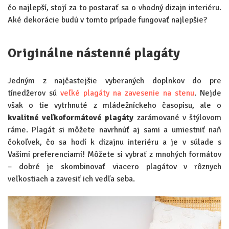
čo najlepší, stojí za to postarať sa o vhodný dizajn interiéru.
Aké dekorácie budú v tomto prípade fungovať najlepšie?
Originálne nástenné plagáty
Jedným z najčastejšie vyberaných doplnkov do pre
tínedžerov sú
veľké plagáty na zavesenie na stenu
. Nejde
však o tie vytrhnuté z mládežníckeho časopisu, ale o
kvalitné veľkoformátové plagáty
zarámované v štýlovom
ráme. Plagát si môžete navrhnúť aj sami a umiestniť naň
čokoľvek, čo sa hodí k dizajnu interiéru a je v súlade s
Vašimi preferenciami! Môžete si vybrať z mnohých formátov
– dobré je skombinovať viacero plagátov v rôznych
veľkostiach a zavesiť ich vedľa seba.