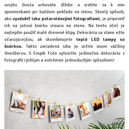
svojho života uchováte dlhšie a vrátite sa k nim
spomienkami pri každom pohľade na stenu. Skvelý spôsob,
ako
vyzdobiť izbu polaroidovými fotografiami
, je pripevniť
ich na jutovú šnúrku visiacu na stene. Na tento účel je
najlepšie použiť malé drevené klipy. Dekorácia sa stane ešte
očarujúcejšou, ak skombinujete
teplé LED lampy so
šnúrkou
. Takto zariadená izba je určite snom väčšiny
tínedžerov. S Empik Foto vytvoríte jedinečnú dekoráciu z
fotografií rýchlym a extrémne jednoduchým spôsobom!