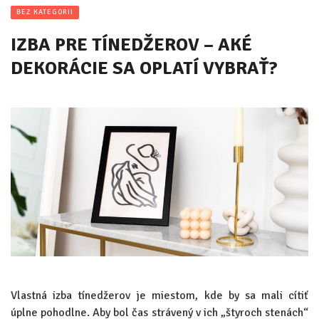
BEZ KATEGORII
IZBA PRE TÍNEDŽEROV – AKÉ
DEKORÁCIE SA OPLATÍ VYBRAŤ?
Vlastná izba
tínedžerov je miestom, kde by sa mali cítiť
úplne pohodlne.
Aby bol čas strávený v ich „štyroch stenách“