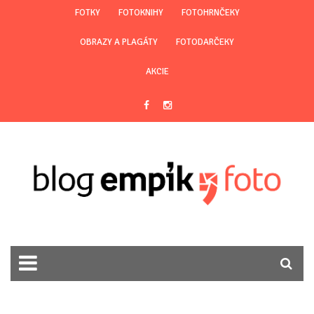
FOTKY
FOTOKNIHY
FOTOHRNČEKY
OBRAZY A PLAGÁTY
FOTODARČEKY
AKCIE