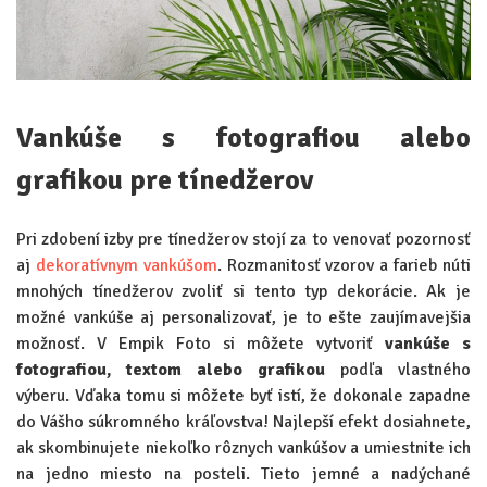
Vankúše s fotografiou alebo
grafikou
pre tínedžerov
Pri zdobení izby pre tínedžerov stojí za to venovať pozornosť
aj
dekoratívnym vankúšom
. Rozmanitosť vzorov a farieb núti
mnohých tínedžerov zvoliť si tento typ dekorácie. Ak je
možné vankúše aj personalizovať, je to ešte zaujímavejšia
možnosť. V Empik Foto si môžete vytvoriť
vankúše s
fotografiou, textom alebo grafikou
podľa vlastného
výberu. Vďaka tomu si môžete byť istí, že dokonale zapadne
do Vášho súkromného kráľovstva! Najlepší efekt dosiahnete,
ak skombinujete niekoľko rôznych vankúšov a umiestnite ich
na jedno miesto na posteli. Tieto jemné a nadýchané