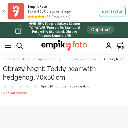
🤩🌺-55% Top produkty s kódom
TOPSAVE *Fotografie Štandard,
Objednať
Fotoknihy Štandard, Obrazy,
Plagáty, Leporelo*🌺
0
empikfoto.sk
Dizajn interiéru
Fotografické snímky
Obrazy, Night: 
Obrazy, Night: Teddy bear with
hedgehog, 70x50 cm
0 pri 5 (
0 hodnotenia zákazníkov
)
Napísať recenziu