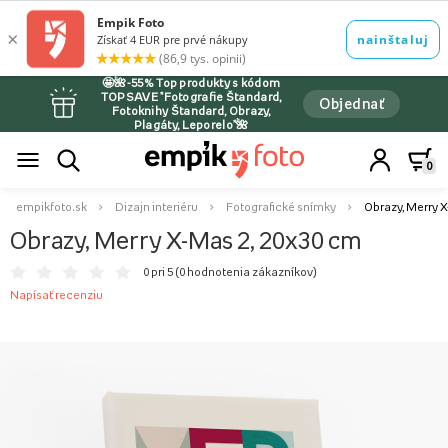
🤩🌺-55% Top produkty s kódom
TOPSAVE *Fotografie Štandard,
Objednať
Fotoknihy Štandard, Obrazy,
Plagáty, Leporelo*🌺
0
empikfoto.sk
Dizajn interiéru
Fotografické snímky
Obrazy, Merry X
Obrazy, Merry X-Mas 2, 20x30 cm
0 pri 5 (
0 hodnotenia zákazníkov
)
Napísať recenziu