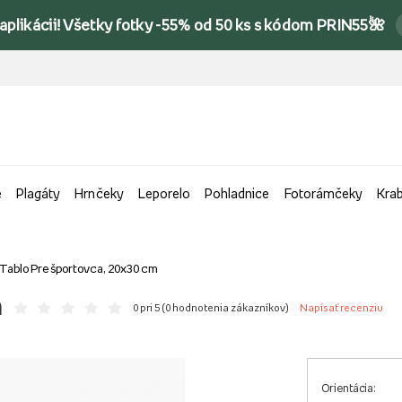
 aplikácii! Všetky fotky -55% od 50 ks s kódom PRIN55🌺
e
Plagáty
Hrnčeky
Leporelo
Pohladnice
Fotorámčeky
Kra
Tablo Pre športovca, 20x30 cm
m
0 pri 5 (
0 hodnotenia zákazníkov
)
Napísať recenziu
Orientácia: