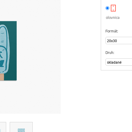
olovnica
Formát:
Druh: