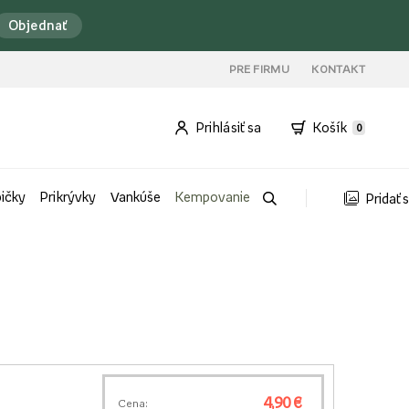
Objednať
PRE FIRMU
KONTAKT
Prihlásiť sa
Košík
0
bičky
Prikrývky
Vankúše
Kempovanie
Pridať 
4,90 €
Cena: