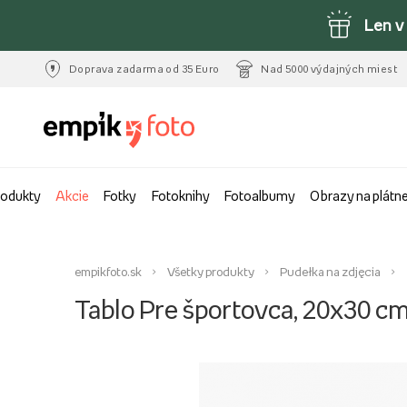
Len v
Doprava zadarma od 35 Euro
Nad 5000 výdajných miest
rodukty
Akcie
Fotky
Fotoknihy
Fotoalbumy
Obrazy na plátn
empikfoto.sk
Všetky produkty
Pudełka na zdjęcia
Tablo Pre športovca, 20x30 c