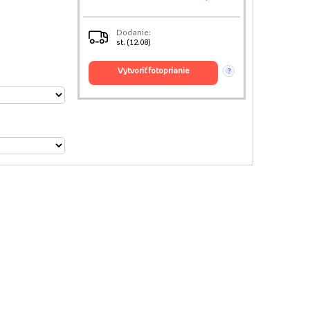
Dodanie:
st. (12.08)
vytvoriť fotoprianie
?